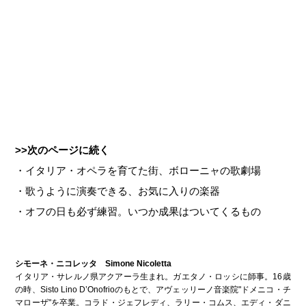
>>次のページに続く
・イタリア・オペラを育てた街、ボローニャの歌劇場
・歌うように演奏できる、お気に入りの楽器
・オフの日も必ず練習。いつか成果はついてくるもの
シモーネ・ニコレッタ Simone Nicoletta
イタリア・サレルノ県アクアーラ生まれ。ガエタノ・ロッシに師事。16歳
の時、Sisto Lino D’Onofrioのもとで、アヴェッリーノ音楽院"ドメニコ・チ
マローザ"を卒業。コラド・ジェフレディ、ラリー・コムス、エディ・ダニ