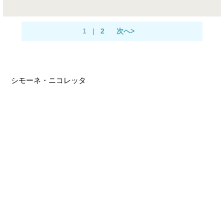
1
|
2
次へ>
シモーネ・ニコレッタ