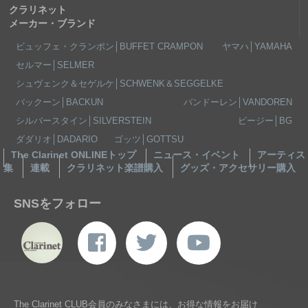
クラリネット
メーカー・ブランド
ビュッフェ・クランポン│BUFFET CRAMPON
ヤマハ│YAMAHA
セルマー│SELMER
シュヴェンク＆セゲルケ│SCHWENK＆SEGGELKE
バックーン│BACKUN
バンドーレン│VANDOREN
シルバースタイン│SILVERSTEIN
ビージー│BG
ダダリオ│DADARIO
ゴッツ│GOTTSU
The Clarinet ONLINEトップ
ニュース・イベント
アーティス
集
連載
クラリネット楽譜購入
グッズ・アクセサリー購入
SNSをフォロー
The Clarinet CLUB会員のみなさまには、お得な情報をお届け