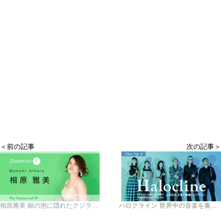
＜前の記事
次の記事＞
相原雅美 銀の泡に隠れたクジラをイメージ 1stアルバム「Gingei-銀鯨-」が完成
ハロクライン 世界中の音楽を奏でたアルバム「GLOBE-TROT」が完成!!