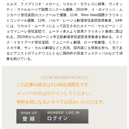
エルズ、ファブリジオ・メローニ、リカルド・モラレスに師事。ヴィオッ
ティ・ヴァルセージア国際コンクール優勝。2010年、イ・ポメリッジ・ム
ジカーリ管弦楽団のコンクールで優勝。11年、Rino Viani国際クラリネッ
トコンクール優勝。12年、パルマ・レージョ劇場管弦楽団首席奏者。14年
には、リカルド・ムーティによって設立されたルイージ・ケルビーニ・ジ
ョヴァニーレ管弦楽団で、ムーティ本人より首席クラリネット奏者に選ば
れる。2015年からボローニャ市立歌劇場管弦楽団首席奏者を務める。スイ
ス・イタリアーナ管弦楽団、フェニーチェ劇場、ローマ歌劇場、ミラノ・
スカラ座、サン・カルロ劇場などと共演。室内楽にも情熱を持ち、兄であ
るピアニストのフェデリコとともに国内外の音楽フェスティバルなどで演
奏を続けている。
［CLUB MEMBER ACCESS］
この記事の続きはCLUB会員限定です。
メンバーの方はログインしてください。
有料会員になるとすべてお読みいただけます。