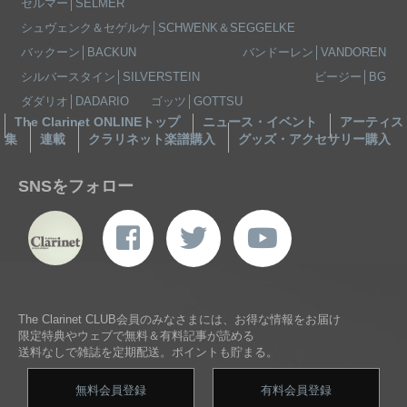
セルマー│SELMER
シュヴェンク＆セゲルケ│SCHWENK＆SEGGELKE
バックーン│BACKUN
バンドーレン│VANDOREN
シルバースタイン│SILVERSTEIN
ビージー│BG
ダダリオ│DADARIO
ゴッツ│GOTTSU
The Clarinet ONLINEトップ
ニュース・イベント
アーティス
集
連載
クラリネット楽譜購入
グッズ・アクセサリー購入
SNSをフォロー
The Clarinet CLUB会員のみなさまには、お得な情報をお届け
限定特典やウェブで無料＆有料記事が読める
送料なしで雑誌を定期配送。ポイントも貯まる。
無料会員登録
有料会員登録