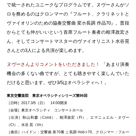
で統一されたユニークなプログラムです。ヌヴーさんがソ
ロを務めるのはクロンマーの『フルート、クラリネットと
ヴァイオリンのための協奏交響曲 変ホ長調 作品70』。普段
からとても仲がいいという首席フルート奏者の相澤政宏さ
ん、そしてコンサートマスターのヴァイオリニスト水谷晃
さんとの3人による共演が楽しめます。
ヌヴーさんよりコメントをいただきました！
「あまり演奏
機会の多くない曲ですが、とても聴きやすく楽しんでいた
だけると思います。ぜひ3/5はオペラシティへ！」
東京交響楽団 東京オペラシティシリーズ第96回
［日時］2017.3/5（日） 14:00開演
［会場］東京オペラシティ コンサートホール
［出演］秋山和慶（Cond）、相澤政宏（Fl）、エマニュエル・ヌヴー
（Cl）、水谷 晃（Vn）
［曲目］ハイドン：交響曲 第70番 ニ長調 Hob.I-70、クロンマー：フルー