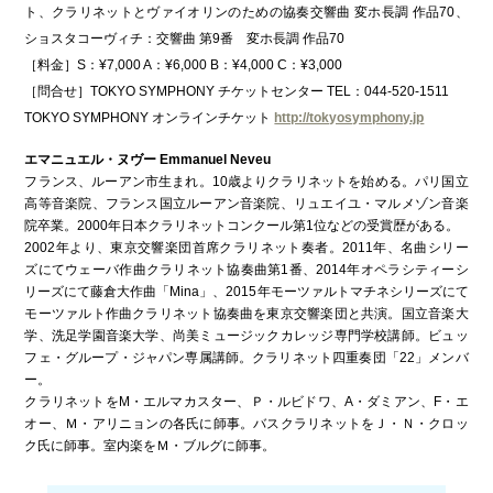
ト、クラリネットとヴァイオリンのための協奏交響曲 変ホ長調 作品70、
ショスタコーヴィチ：交響曲 第9番 変ホ長調 作品70
［料金］S：¥7,000 A：¥6,000 B：¥4,000 C：¥3,000
［問合せ］TOKYO SYMPHONY チケットセンター TEL：044-520-1511
TOKYO SYMPHONY オンラインチケット
http://tokyosymphony.jp
エマニュエル・ヌヴー Emmanuel Neveu
フランス、ルーアン市生まれ。10歳よりクラリネットを始める。パリ国立
高等音楽院、フランス国立ルーアン音楽院、リュエイユ・マルメゾン音楽
院卒業。2000年日本クラリネットコンクール第1位などの受賞歴がある。
2002年より、東京交響楽団首席クラリネット奏者。2011年、名曲シリー
ズにてウェーバ作曲クラリネット協奏曲第1番、2014年オペラシティーシ
リーズにて藤倉大作曲「Mina」、2015年モーツァルトマチネシリーズにて
モーツァルト作曲クラリネット協奏曲を東京交響楽団と共演。国立音楽大
学、洗足学園音楽大学、尚美ミュージックカレッジ専門学校講師。ビュッ
フェ・グループ・ジャパン専属講師。クラリネット四重奏団「22」メンバ
ー。
クラリネットをM・エルマカスター、Ｐ・ルビドワ、A・ダミアン、F・エ
オー、Ｍ・アリニョンの各氏に師事。バスクラリネットをＪ・Ｎ・クロッ
ク氏に師事。室内楽をＭ・ブルグに師事。