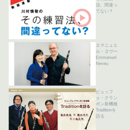
法、間違っ
てない？
エマニュエ
ル・ヌヴー
Emmanuel
Neveu
ビュッフ
ェ・クラン
ポン新機種
Traditionを
語る