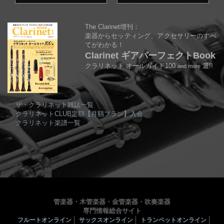
The Clarinet増刊：
楽器からセッティング、アクセサリーのすべ
てがわかる！
Clarinet ギアパーフェクトBook
クラリネット オールガイド100
選!!
and more
ザ・クラリネット雑誌一覧
クラリネットCLUB定額【月額プラン】入会
クラリネット楽譜一覧
管楽器・木管楽器・金管楽器・吹奏楽器
専門情報総合サイト
フルートオンライン
サックスオンライン
トランペットオンライン