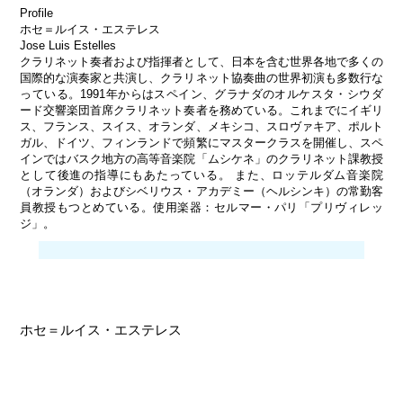
Profile
ホセ＝ルイス・エステレス
Jose Luis Estelles
クラリネット奏者および指揮者として、日本を含む世界各地で多くの
国際的な演奏家と共演し、クラリネット協奏曲の世界初演も多数行な
っている。1991年からはスペイン、グラナダのオルケスタ・シウダ
ード交響楽団首席クラリネット奏者を務めている。これまでにイギリ
ス、フランス、スイス、オランダ、メキシコ、スロヴァキア、ポルト
ガル、ドイツ、フィンランドで頻繁にマスタークラスを開催し、スペ
インではバスク地方の高等音楽院「ムシケネ」のクラリネット課教授
として後進の指導にもあたっている。 また、ロッテルダム音楽院
（オランダ）およびシベリウス・アカデミー（ヘルシンキ）の常勤客
員教授もつとめている。使用楽器：セルマー・パリ「プリヴィレッ
ジ」。
ホセ＝ルイス・エステレス