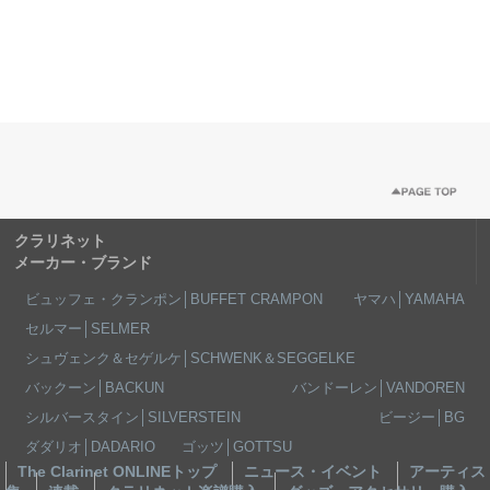
クラリネット
メーカー・ブランド
ビュッフェ・クランポン│BUFFET CRAMPON
ヤマハ│YAMAHA
セルマー│SELMER
シュヴェンク＆セゲルケ│SCHWENK＆SEGGELKE
バックーン│BACKUN
バンドーレン│VANDOREN
シルバースタイン│SILVERSTEIN
ビージー│BG
ダダリオ│DADARIO
ゴッツ│GOTTSU
The Clarinet ONLINEトップ
ニュース・イベント
アーティス