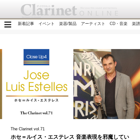
新着記事
イベント
楽器/製品
アーティスト
CD・音楽
楽譜
The Clarinet vol.71
ホセ＝ルイス・エステレス 音楽表現を邪魔してい