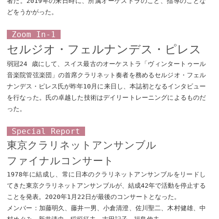
者だ。2019年の来日時に、所属オーケストラのこと、指導のことな
どをうかがった。
Zoom In-1
セルジオ・フェルナンデス・ピレス
弱冠24 歳にして、スイス最古のオーケストラ「ヴィンタートゥール
音楽院管弦楽団」の首席クラリネット奏者を務めるセルジオ・フェル
ナンデス・ピレス氏が昨年10月に来日し、本誌初となるインタビュー
を行なった。氏の卓越した技術はデイリートレーニングによるものだ
った。
Special Report
東京クラリネットアンサンブル
ファイナルコンサート
1978年に結成し、常に日本のクラリネットアンサンブルをリードし
てきた東京クラリネットアンサンブルが、結成42年で活動を停止する
ことを発表。2020年1月22日が最後のコンサートとなった。
メンバー：加藤明久、藤井一男、小倉清澄、佐川聖二、木村健雄、中