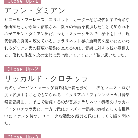
Close Up-1
アラン・ダミアン
ピエール・ブーレーズ、エリオット・カーターなど現代音楽の有名な
作曲家たちから深く信頼され、数々の作品を初演したことで知られる
のがアラン・ダミアン氏だ。今もマスタークラスで世界中を回り、現
代音楽の真髄を広めている。クラリネット界の新時代を築いたといわ
れるダミアン氏の幅広い活動を支えるのは、音楽に対する鋭い洞察力
と、優れた作品を次の世代に受け継いでいくという強い思いだった。
Close Up-2
リッカルド・クロチッラ
高名なズービン・メータが首席指揮者を務め、世界的マエストロが
度々客演することでも知られる、イタリアの「フィレンツェ五月音楽
祭管弦楽団」。そこで活躍するのが首席クラリネット奏者のリッカル
ド・クロチッラ氏だ。一方で氏はクレズマー音楽の奏者としても世界
中にファンを持つ。ユニークな活動を続ける氏にじっくり話を聞い
た。
Close Up-3