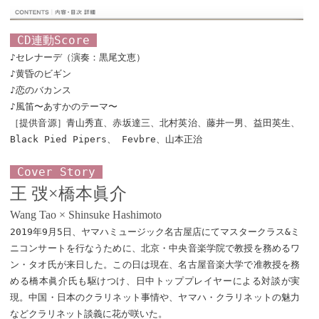
CD連動Score
♪セレナーデ（演奏：黒尾文恵）
♪黄昏のビギン
♪恋のバカンス
♪風笛〜あすかのテーマ〜
［提供音源］青山秀直、赤坂達三、北村英治、藤井一男、益田英生、
Black Pied Pipers、 Fevbre、山本正治
Cover Story
王 弢×橋本眞介
Wang Tao × Shinsuke Hashimoto
2019年9月5日、ヤマハミュージック名古屋店にてマスタークラス&ミ
ニコンサートを行なうために、北京・中央音楽学院で教授を務めるワ
ン・タオ氏が来日した。この日は現在、名古屋音楽大学で准教授を務
める橋本眞介氏も駆けつけ、日中トッププレイヤーによる対談が実
現。中国・日本のクラリネット事情や、ヤマハ・クラリネットの魅力
などクラリネット談義に花が咲いた。