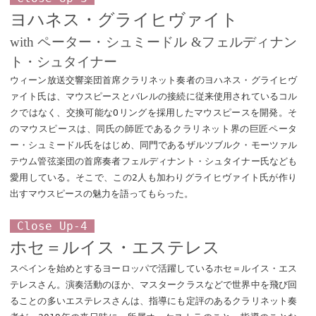
ヨハネス・グライヒヴァイト
with ペーター・シュミードル &フェルディナン
ト・シュタイナー
ウィーン放送交響楽団首席クラリネット奏者のヨハネス・グライヒヴ
ァイト氏は、マウスピースとバレルの接続に従来使用されているコル
クではなく、交換可能なOリングを採用したマウスピースを開発。そ
のマウスピースは、同氏の師匠であるクラリネット界の巨匠ペータ
ー・シュミードル氏をはじめ、同門であるザルツブルク・モーツァル
テウム管弦楽団の首席奏者フェルディナント・シュタイナー氏なども
愛用している。そこで、この2人も加わりグライヒヴァイト氏が作り
出すマウスピースの魅力を語ってもらった。
Close Up-4
ホセ＝ルイス・エステレス
スペインを始めとするヨーロッパで活躍しているホセ＝ルイス・エス
テレスさん。演奏活動のほか、マスタークラスなどで世界中を飛び回
ることの多いエステレスさんは、指導にも定評のあるクラリネット奏