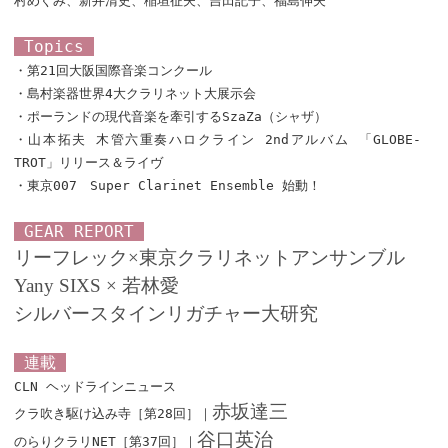
村めぐみ、新井清史、稲垣征夫、吉田記子、福島伸夫
Topics
・第21回大阪国際音楽コンクール
・島村楽器世界4大クラリネット大展示会
・ポーランドの現代音楽を牽引するSzaZa（シャザ）
・山本拓夫 木管六重奏ハロクライン 2ndアルバム 「GLOBE-
TROT」リリース＆ライヴ
・東京007 Super Clarinet Ensemble 始動！
GEAR REPORT
リーフレック×東京クラリネットアンサンブル
Yany SIXS × 若林愛
シルバースタインリガチャー大研究
連載
CLN ヘッドラインニュース
赤坂達三
クラ吹き駆け込み寺［第28回］｜
谷口英治
のらりクラリNET［第37回］｜