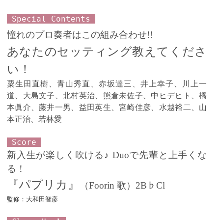
Special Contents
憧れのプロ奏者はこの組み合わせ!!
あなたのセッティング教えてくださ
い！
粟生田直樹、青山秀直、赤坂達三、井上幸子、川上一
道、大島文子、北村英治、熊倉未佐子、中ヒデヒト、橋
本眞介、藤井一男、益田英生、宮崎佳彦、水越裕二、山
本正治、若林愛
Score
新入生が楽しく吹ける♪ Duoで先輩と上手くな
る！
『パプリカ』
（Foorin 歌）2B♭Cl
監修：大和田智彦