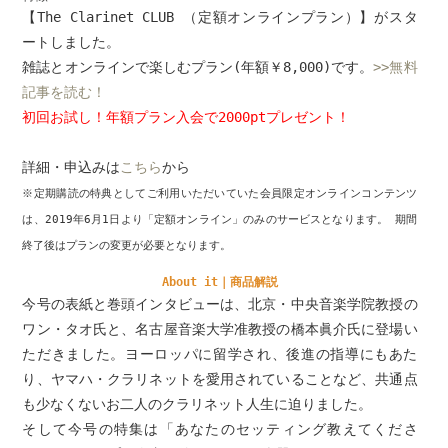
【The Clarinet CLUB （定額オンラインプラン）】がスタ
ートしました。
雑誌とオンラインで楽しむプラン(年額￥8,000)です。
>>無料
記事を読む！
初回お試し！年額プラン入会で2000ptプレゼント！
詳細・申込みは
こちら
から
※定期購読の特典としてご利用いただいていた会員限定オンラインコンテンツ
は、2019年6月1日より「定額オンライン」のみのサービスとなります。 期間
終了後はプランの変更が必要となります。
About it｜商品解説
今号の表紙と巻頭インタビューは、北京・中央音楽学院教授の
ワン・タオ氏と、名古屋音楽大学准教授の橋本眞介氏に登場い
ただきました。ヨーロッパに留学され、後進の指導にもあた
り、ヤマハ・クラリネットを愛用されていることなど、共通点
も少なくないお二人のクラリネット人生に迫りました。
そして今号の特集は「あなたのセッティング教えてくださ