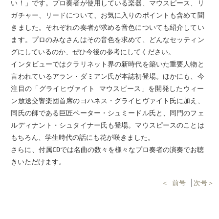
い！」です。プロ奏者が使用している楽器、マウスピース、リ
ガチャー、リードについて、お気に入りのポイントも含めて聞
きました。それぞれの奏者が求める音色についても紹介してい
ます。プロのみなさんはその音色を求めて、どんなセッティン
グにしているのか、ぜひ今後の参考にしてください。
インタビューではクラリネット界の新時代を築いた重要人物と
言われているアラン・ダミアン氏が本誌初登場。ほかにも、今
注目の「グライヒヴァイト マウスピース」を開発したウィー
ン放送交響楽団首席のヨハネス・グライヒヴァイト氏に加え、
同氏の師である巨匠ペーター・シュミードル氏と、同門のフェ
ルディナント・シュタイナー氏も登場。マウスピースのことは
もちろん、学生時代の話にも花が咲きました。
さらに、付属CDでは名曲の数々を様々なプロ奏者の演奏でお聴
きいただけます。
＜ 前号
│
次号＞