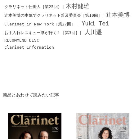
木村健雄
クラリネット仕掛人［第25回］｜
辻本美博
辻本美博の本気でクラリネット普及委員会［第10回］｜
Yuki Tei
Clarinet in New York［第27回］｜
大川遥
お手入れレスキュー隊が行く！［第3回］|
RECOMMEND DISC
Clarinet Information
商品とあわせて読みたい記事