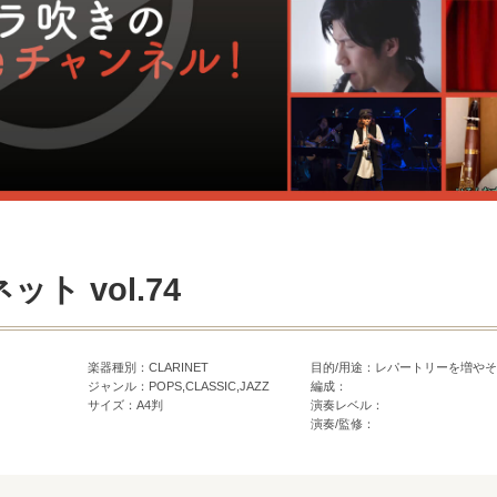
ト vol.74
楽器種別：CLARINET
目的/用途：レパートリーを増や
ジャンル：POPS,CLASSIC,JAZZ
編成：
サイズ：A4判
演奏レベル：
演奏/監修：