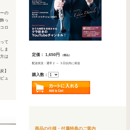
ーの
飾っ
、コロ
なって
介しま
定価： 1,650円
（税込）
方は
配送状況：通常２ ～ ３日以内に発送
炭】
購入数：
タビュ
商品の仕様・付属特典のご案内