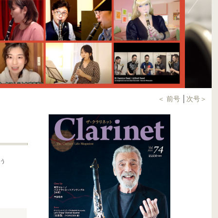
＜ 前号
│
次号＞
そう