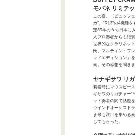
モパネ リミテッ
この夏、〈ビュッフェ
カ”、“R13”の4
定85本のうち日本に
人プロ奏者からも絶
世界的なクラリネッ
氏、マルティン・フレ
ッドエディション」
奏。その感想を聞き
ヤナギサワ リガチ
装着時にマウスピース
ギサワのリガチャー“Y
ット奏者の間で話題
ウインドオーケストラ楽団
ま最も注目を集める奏
してもらった。