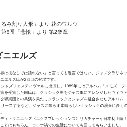
くるみ割り人形」より 花のワルツ
第8番「悲愴」より 第2楽章
ダニエルズ
ト界は彼なしでは語れない」と言っても過言ではない、ジャズクラリネ
ニエルズ氏が2回目の登場です。
・ジャズフェスティヴァルに出演し、1989年にはアルバム「メモズ・フ
ー賞を受賞した同氏は、クラシック曲をジャズ風にアレンジしたヴィヴ
ン交響楽団との共演を果たしクラシックとジャズを融合させたアルバム
gh」をリリースするなど、ジャズに限らず素晴らしいクラシックの演奏に多く
す。
エディ・ダニエルズ《エクスプレッションズ》リガチャーが日本初上陸
のことはもちろん、コロナ禍での生活についても語ってもらいました。