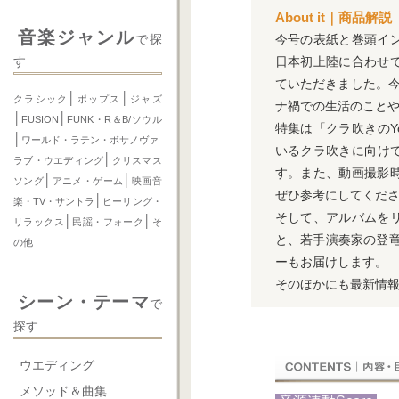
About it｜商品解説
音楽ジャンル
今号の表紙と巻頭イ
で探
日本初上陸に合わせ
す
ていただきました。
│
│
クラシック
ポップス
ジャズ
ナ禍での生活のこと
│
│
FUSION
FUNK・R＆B/ソウル
特集は「クラ吹きのY
│
ワールド・ラテン・ボサノヴァ
いるクラ吹きに向けて
│
ラブ・ウエディング
クリスマス
す。また、動画撮影
│
│
ソング
アニメ・ゲーム
映画音
ぜひ参考にしてくだ
│
楽・TV・サントラ
ヒーリング・
そして、アルバムを
│
│
リラックス
民謡・フォーク
そ
と、若手演奏家の登
の他
ーもお届けします。
そのほかにも最新情
シーン・テーマ
で
探す
ウエディング
メソッド＆曲集