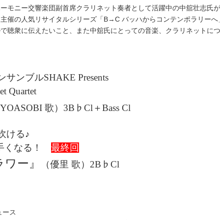
ハーモニー交響楽団副首席クラリネット奏者として活躍中の中舘壮志氏
主催の人気リサイタルシリーズ「B→C バッハからコンテンポラリーへ
ルで聴衆に伝えたいこと、また中舘氏にとっての音楽、クラリネットに
ブルSHAKE Presents
et Quartet
YOASOBI 歌）3B♭Cl＋Bass Cl
吹ける♪
上手くなる！
最終回
ラワー』
（優里 歌）2B♭Cl
ュース