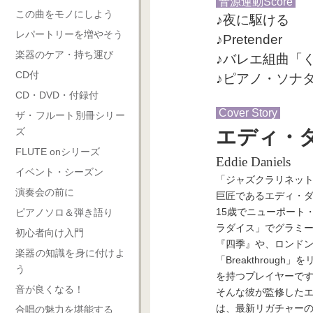
音源連動Score
この曲をモノにしよう
♪夜に駆ける
レパートリーを増やそう
♪Pretender
楽器のケア・持ち運び
♪バレエ組曲「
CD付
♪ピアノ・ソナタ
CD・DVD・付録付
Cover Story
ザ・フルート別冊シリー
ズ
エディ・
FLUTE onシリーズ
Eddie Daniels
イベント・シーズン
「ジャズクラリネッ
演奏会の前に
巨匠であるエディ・ダ
15歳でニューポート
ピアノソロ＆弾き語り
ラダイス」でグラミ
初心者向け入門
『四季』や、ロンド
楽器の知識を身に付けよ
「Breakthrou
う
を持つプレイヤーで
音が良くなる！
そんな彼が監修した
は、最新リガチャー
合唱の魅力を堪能する