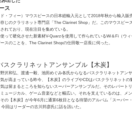
生み出した
ピース
アンド・フィー）マウスピースの日本総輸入元として2018年秋から輸入販
じのクラリネット専門店「The Clarinet Shop」だ。このマウスピー
売されており、現在注目を集めている。
って硬化させた新素材V-Quarzを使用して作られているWi＆Fi（ウ
のことを、The Clarinet Shopの仕田敬一店長に伺った。
バスクラリネットアンサンブル【木炭】
、野沢和弘、渡邊一毅、池田めぐみ各氏からなるバスクラリネットアン
気が高まっている昨今、【木炭】のライブやCDはバスクラリネットの
人気は留まるところを知らないスーパーアンサンブルだ。そのレパート
、ミュージカル、ゲーム音楽などと幅広い。それを支えているのは、メ
その【木炭】が今年6月に通算6枚目となる待望のアルバム「スーパー
ース。今回はリーダーの古川邦彦氏に話を訊いた。