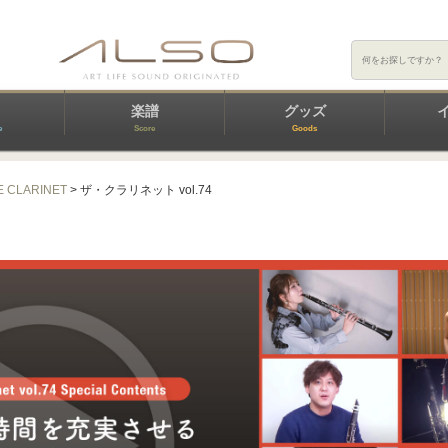
楽譜
グッズ
e
Score
Goods
E CLARINET
> ザ・クラリネット vol.74