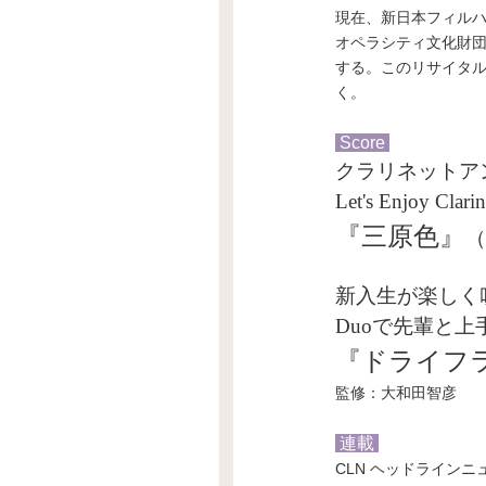
現在、新日本フィル
オペラシティ文化財団
する。このリサイタ
く。
Score
クラリネットアンサン
Let's Enjoy Clarin
『三原色』
（
新入生が楽しく
Duoで先輩と
『ドライフ
監修：大和田智彦
連載
CLN ヘッドラインニ