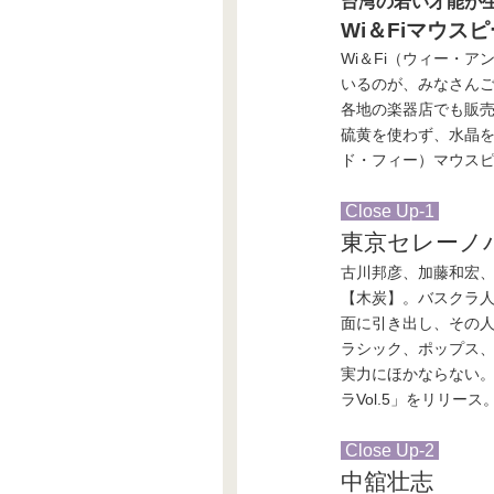
台湾の若い才能が
Wi＆Fiマウス
Wi＆Fi（ウィー・
いるのが、みなさんご存
各地の楽器店でも販
硫黄を使わず、水晶を使
ド・フィー）マウスピース
Close Up-1
東京セレーノ
古川邦彦、加藤和宏
【木炭】。バスクラ人
面に引き出し、その
ラシック、ポップス
実力にほかならない。
ラVol.5」をリリ
Close Up-2
中舘壮志