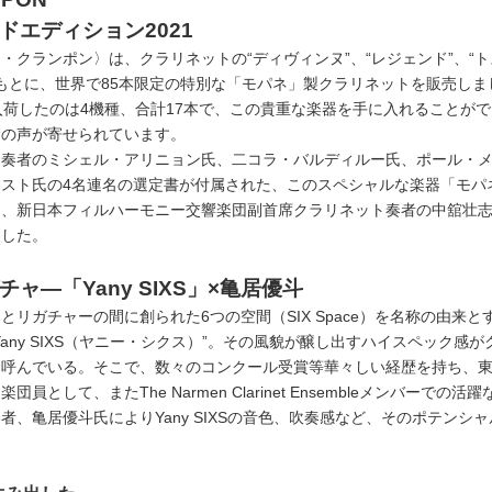
ドエディション2021
・クランポン〉は、クラリネットの“ディヴィンヌ”、“レジェンド”、“ト
機種をもとに、世界で85本限定の特別な「モパネ」製クラリネットを販売し
入荷したのは4機種、合計17本で、この貴重な楽器を手に入れることが
賛の声が寄せられています。
ト奏者のミシェル・アリニョン氏、二コラ・バルディルー氏、ポール・
スト氏の4名連名の選定書が付属された、このスペシャルな楽器「モパ
を、新日本フィルハーモニー交響楽団副首席クラリネット奏者の中舘壮
ました。
ャ―「Yany SIXS」×亀居優斗
とリガチャーの間に創られた6つの空間（SIX Space）を名称の由来と
any SIXS（ヤニー・シクス）”。その風貌が醸し出すハイスペック感が
を呼んでいる。そこで、数々のコンクール受賞等華々しい経歴を持ち、
員として、またThe Narmen Clarinet Ensembleメンバーでの活
者、亀居優斗氏によりYany SIXSの音色、吹奏感など、そのポテンシ