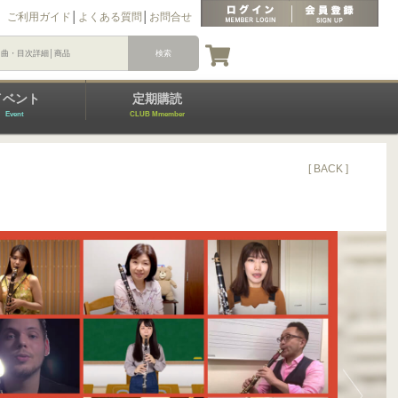
ご利用ガイド
│
よくある質問
│
お問合せ
イベント
定期購読
Event
CLUB Mmember
[ BACK ]