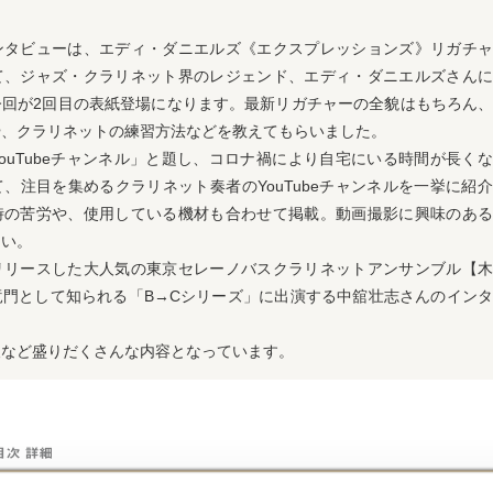
ンタビューは、エディ・ダニエルズ《エクスプレッションズ》リガチャ
て、ジャズ・クラリネット界のレジェンド、エディ・ダニエルズさんに
今回が2回目の表紙登場になります。最新リガチャーの全貌はもちろん
や、クラリネットの練習方法などを教えてもらいました。
ouTubeチャンネル」と題し、コロナ禍により自宅にいる時間が長く
、注目を集めるクラリネット奏者のYouTubeチャンネルを一挙に紹
時の苦労や、使用している機材も合わせて掲載。動画撮影に興味のある
さい。
リリースした大人気の東京セレーノバスクラリネットアンサンブル【木
竜門として知られる「B→Cシリーズ」に出演する中舘壮志さんのイン
報など盛りだくさんな内容となっています。