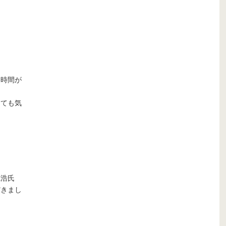
る時間が
とても気
徳浩氏
だきまし