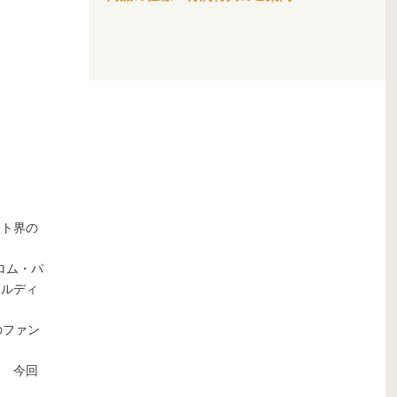
ット界の
ロム・パ
ァルディ
のファン
！ 今回