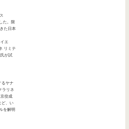
ス
ました。限
できた日本
メイエ
ネ リミテ
志氏が試
するヤナ
クラリネ
東京佼成
躍など、い
ャルを解明