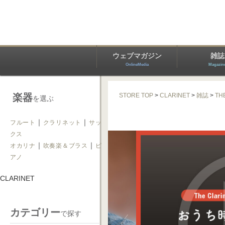
ウェブマガジン
雑誌
OnlineMedia
Magazin
楽器
STORE TOP
>
CLARINET
>
雑誌
>
TH
を選ぶ
｜
｜
フルート
クラリネット
サッ
クス
｜
｜
オカリナ
吹奏楽＆ブラス
ピ
アノ
CLARINET
カテゴリー
で探す