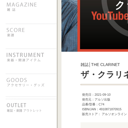
雑誌│THE CLARINET
ザ・クラリネッ
発売日：2021-09-10
発売元：アルソ出版
品番/型番：C74
ISBN/JAN：4910871870915
販売ストア： アルソオンライン