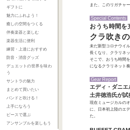
また、このリガチャ
ギフトに
魅力にふれよう！
Special Contents
癒しの空間をつくる
おうち時間を
伴奏楽器と楽しむ
クラ吹きのY
楽器生活に便利
未だ新型コロナウイ
練習・上達におすすめ
長くなり、クラリネ
防音・消音グッズ
そこで、おうち時間
デュエットの世界を味わ
になるクラリネット奏者
う
Gear Report
サントラの魅力
エディ・ダニエ
まとめて買いたい
土井徳浩氏が試
バンドと吹ける！
現在ミュージカルの
上手になろう
に、日本初上陸のエ
ピースで選ぶ
た。
アンサンブルを楽しもう
BUFFET CRA