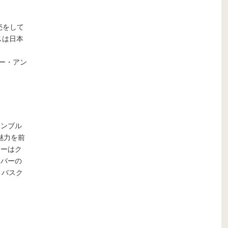
売をして
スは日本
ィー・アン
サンブル
魅力を前
リーはク
ンバーの
・バスク