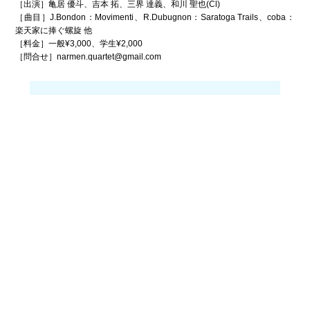
［出演］亀居 優斗、吉本 拓、三界 達義、和川 聖也(Cl)
［曲目］J.Bondon：Movimenti、R.Dubugnon：Saratoga Trails、coba：
楽天家に捧ぐ螺旋 他
［料金］一般¥3,000、学生¥2,000
［問合せ］narmen.quartet@gmail.com