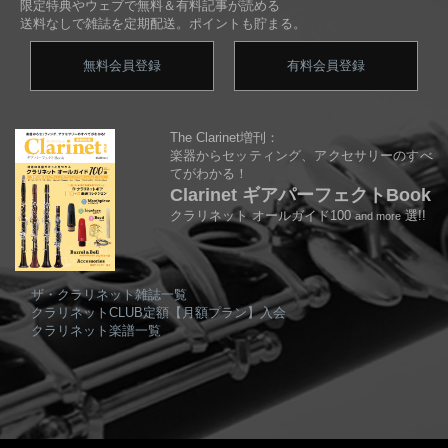
限定特典やウェブで無料＆有料記事が読める
送料なしで雑誌を定期配送。ポイントも貯まる。
無料会員登録
有料会員登録
The Clarinet増刊：
楽器からセッティング、アクセサリーのすべ
てがわかる！
Clarinet ギアパーフェクトBook
クラリネット オールガイド100
選!!
and more
ザ・クラリネット雑誌一覧
クラリネットCLUB定額【月額プラン】入会
クラリネット楽譜一覧