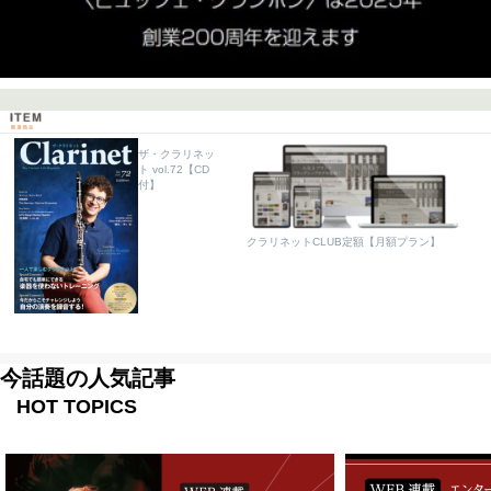
ザ・クラリネッ
ト vol.72【CD
付】
クラリネットCLUB定額【月額プラン】
今話題の人気記事
HOT TOPICS