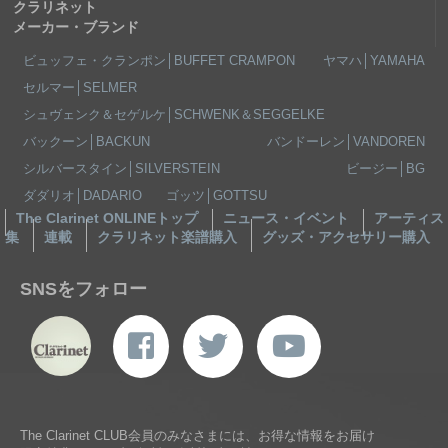
クラリネット
メーカー・ブランド
ビュッフェ・クランポン│BUFFET CRAMPON
ヤマハ│YAMAHA
セルマー│SELMER
シュヴェンク＆セゲルケ│SCHWENK＆SEGGELKE
バックーン│BACKUN
バンドーレン│VANDOREN
シルバースタイン│SILVERSTEIN
ビージー│BG
ダダリオ│DADARIO
ゴッツ│GOTTSU
The Clarinet ONLINEトップ
ニュース・イベント
アーティス
集
連載
クラリネット楽譜購入
グッズ・アクセサリー購入
SNSをフォロー
The Clarinet CLUB会員のみなさまには、お得な情報をお届け