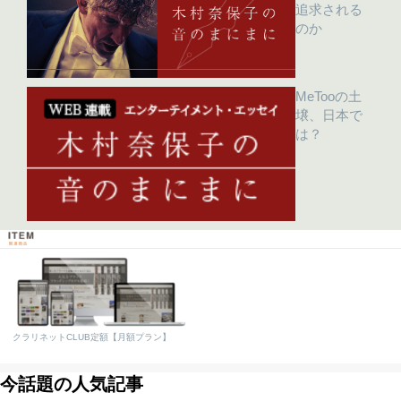
追求される
のか
MeTooの土
壌、日本で
は？
クラリネットCLUB定額【月額プラン】
今話題の人気記事