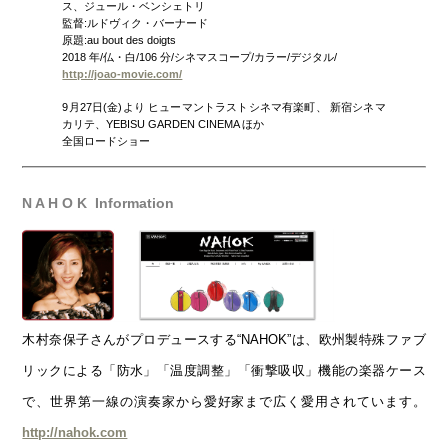
ス、ジュール・ベンシェトリ
監督:ルドヴィク・バーナード
原題:au bout des doigts
2018 年/仏・白/106 分/シネマスコープ/カラー/デジタル/
http://joao-movie.com/
9月27日(金)より ヒューマントラストシネマ有楽町、 新宿シネマ
カリテ、YEBISU GARDEN CINEMA ほか
全国ロードショー
N A H O K Information
木村奈保子さんがプロデュースする“NAHOK”は、欧州製特殊ファブ
リックによる「防水」「温度調整」「衝撃吸収」機能の楽器ケース
で、世界第一線の演奏家から愛好家まで広く愛用されています。
http://nahok.com