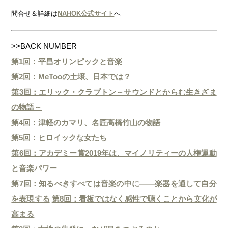
問合せ＆詳細は
NAHOK公式サイト
へ
>>BACK NUMBER
第1回：平昌オリンピックと音楽
第2回：MeTooの土壌、日本では？
第3回：エリック・クラプトン～サウンドとからむ生きざま
の物語～
第4回：津軽のカマリ、名匠高橋竹山の物語
第5回：ヒロイックな女たち
第6回：アカデミー賞2019年は、マイノリティーの人権運動
と音楽パワー
第7回：知るべきすべては音楽の中に――楽器を通して自分
を表現する
第8回：看板ではなく感性で聴くことから文化が
高まる