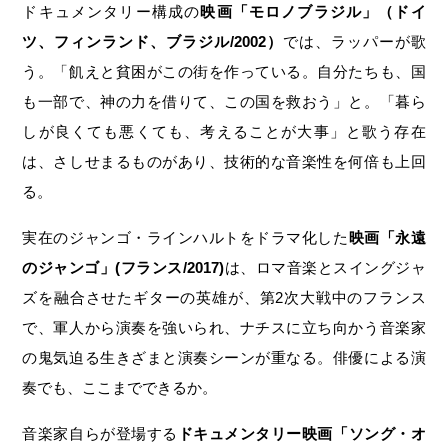
ドキュメンタリー構成の
映画「モロノブラジル」（ドイ
ツ、フィンランド、ブラジル/2002）
では、ラッパーが歌
う。「飢えと貧困がこの街を作っている。自分たちも、国
も一部で、神の力を借りて、この国を救おう」と。「暮ら
しが良くても悪くても、考えることが大事」と歌う存在
は、さしせまるものがあり、技術的な音楽性を何倍も上回
る。
実在のジャンゴ・ラインハルトをドラマ化した
映画「永遠
のジャンゴ」(フランス/2017)
は、ロマ音楽とスイングジャ
ズを融合させたギターの英雄が、第2次大戦中のフランス
で、軍人から演奏を強いられ、ナチスに立ち向かう音楽家
の鬼気迫る生きざまと演奏シーンが重なる。俳優による演
奏でも、ここまでできるか。
音楽家自らが登場する
ドキュメンタリー映画「ソング・オ