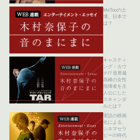
MeTooの土
壌、日本で
は？
キャスティ
ング・カウ
チ!? 世界最
高峰の女性
指揮者を主
人公にした
スキャンダ
ルとは？
実話の映画
化による、
シネマセラ
ピーの時代