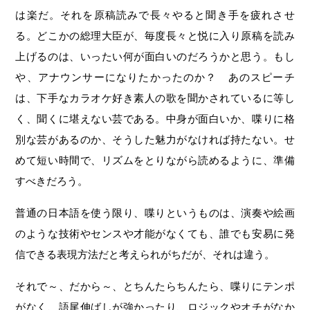
は楽だ。それを原稿読みで長々やると聞き手を疲れさせ
る。どこかの総理大臣が、毎度長々と悦に入り原稿を読み
上げるのは、いったい何が面白いのだろうかと思う。もし
や、アナウンサーになりたかったのか？ あのスピーチ
は、下手なカラオケ好き素人の歌を聞かされているに等し
く、聞くに堪えない芸である。中身が面白いか、喋りに格
別な芸があるのか、そうした魅力がなければ持たない。せ
めて短い時間で、リズムをとりながら読めるように、準備
すべきだろう。
普通の日本語を使う限り、喋りというものは、演奏や絵画
のような技術やセンスや才能がなくても、誰でも安易に発
信できる表現方法だと考えられがちだが、それは違う。
それで～、だから～、とちんたらちんたら、喋りにテンポ
がなく、語尾伸ばしが強かったり、ロジックやオチがなか