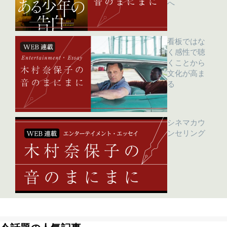
へ
看板ではな
く感性で聴
くことから
文化が高ま
る
シネマカウ
ンセリング