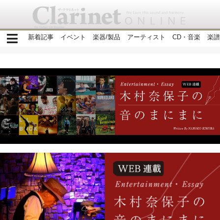
新着記事
イベント
楽器/製品
アーティスト
CD・音楽
楽譜