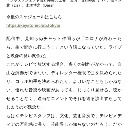
（ジャズレジェンド菅野邦彦の世界 出演：菅野邦彦（Pf）、佐々木
豊（Ds）、永塚博之（Bass）
今後のスケジュールはこちら
https://keystoneclub.tokyo/
配信中、見知らぬチャット仲間らが「コロナが終わった
ら、生で聞きに行こう！」という話になっていた。ライブ
と映像の良い関係だ。
これがテレビで放送する場合、多くの制約がかかって、自
由な演奏ができない。ディレクター権限で曲を決められた
り、コラボ相手を決められたり、よけいなこともしかねな
い。優れた音楽や映画があっても、じっくり見せる、聴か
せることなく、適当なコメントでそれを遮る演出すらして
しまうのが残念だ。
もはやテレビスタッフは、文化、芸術音痴で、テレビメデ
ィアの万能感に浸り、芸能界しか知らないのだろう。だか