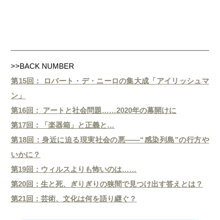
>>BACK NUMBER
第15回： ロバート・デ・ニーロの集大成「アイリッシュマ
ン」
第16回： アートと社会問題……2020年の幕開けに
第17回：「楽器箱」と正義と…
第18回：身近に迫る現実社会の悪――“感染列島”の行方や
いかに？
第19回：ウィルスよりも怖いのは……
第20回：生と死、ぎりぎりの狭間で見つけ出す答えとは？
第21回：芸術、文化は何を語り継ぐ？