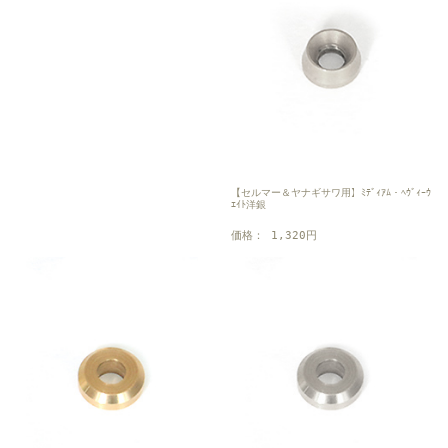
【セルマー＆ヤナギサワ用】ﾐﾃﾞｨｱﾑ・ﾍｳﾞｨｰｳ
ｴｲﾄ洋銀
価格： 1,320円