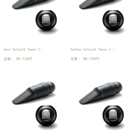
Jazz Soloist Tenor C☆
Gottsu Soloist Tenor C☆☆
定価： 38,720円
定価： 38,720円