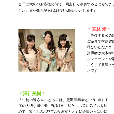
当日は大勢のお客様の前で一同楽しく演奏することができ
した。また機会があればぜひお願いいたします」
＊
若林 愛
＊
「尊敬する私の
ご紹介で横須賀
呼びいただきま
指揮者は大木孝
ルフェージュや
こうして共演さ
たです」
＊
澤目美樹
＊
「生徒の皆さんにとっては、定期演奏会という1年に1
度の大切な思い出に残る1日。私たちも音に気持ちを込
めて、皆さんのパワフルな演奏とともに会場いっぱいに