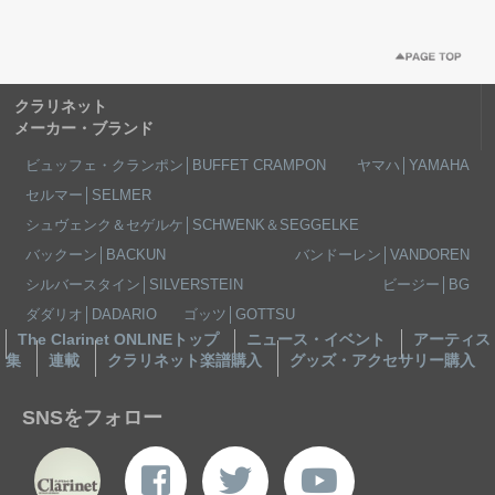
クラリネット
メーカー・ブランド
ビュッフェ・クランポン│BUFFET CRAMPON
ヤマハ│YAMAHA
セルマー│SELMER
シュヴェンク＆セゲルケ│SCHWENK＆SEGGELKE
バックーン│BACKUN
バンドーレン│VANDOREN
シルバースタイン│SILVERSTEIN
ビージー│BG
ダダリオ│DADARIO
ゴッツ│GOTTSU
The Clarinet ONLINEトップ
ニュース・イベント
アーティス
集
連載
クラリネット楽譜購入
グッズ・アクセサリー購入
SNSをフォロー