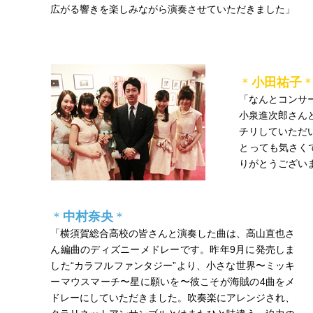
広がる響きを楽しみながら演奏させていただきました」
＊
小田祐子
「なんとコンサ
小泉進次郎さん
チリしていただ
とっても気さく
りがとうござい
＊
中村奈央
＊
「横須賀総合高校の皆さんと演奏した曲は、高山直也さ
ん編曲のディズニーメドレーです。昨年9月に発売しま
した“カラフルファンタジー”より、小さな世界〜ミッキ
ーマウスマーチ〜星に願いを〜彼こそが海賊の4曲をメ
ドレーにしていただきました。吹奏楽にアレンジされ、