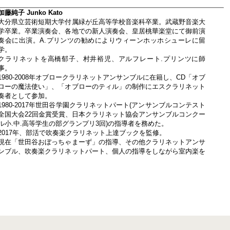
加藤純子 Junko Kato
大分県立芸術短期大学付属緑が丘高等学校音楽科卒業。武蔵野音楽大
学卒業。卒業演奏会、各地での新人演奏会、皇居桃華楽堂にて御前演
奏会に出演。A.プリンツの勧めによりウィーンホッホシューレに留
学。
クラリネットを高橋郁子、村井裕児、アルフレート.プリンツに師
事。
1980-2008年オブロークラリネットアンサンブルに在籍し、CD「オブ
ローの魔法使い」、「オブローのティル」の制作にエスクラリネット
奏者として参加。
1980-2017年世田谷学園クラリネットパート(アンサンブルコンテスト
全国大会22回金賞受賞、日本クラリネット協会アンサンブルコンクー
ル小.中.高等学生の部グランプリ3回)の指導者を務めた。
2017年、部活で吹奏楽クラリネット上達ブックを監修。
現在「世田谷おぼっちゃまーず」の指導、その他クラリネットアンサ
ンブル、吹奏楽クラリネットパート、個人の指導をしながら室内楽を