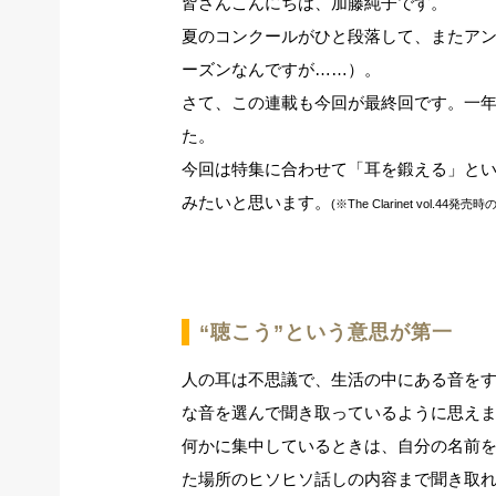
皆さんこんにちは、加藤純子です。
夏のコンクールがひと段落して、またア
ーズンなんですが……）。
さて、この連載も今回が最終回です。一
た。
今回は特集に合わせて「耳を鍛える」と
みたいと思います。
(※The Clarinet vol.4
“聴こう”という意思が第一
人の耳は不思議で、生活の中にある音を
な音を選んで聞き取っているように思え
何かに集中しているときは、自分の名前
た場所のヒソヒソ話しの内容まで聞き取