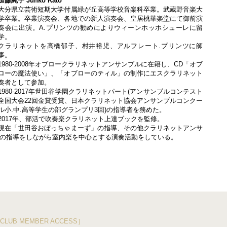
加藤純子 Junko Kato
大分県立芸術短期大学付属緑が丘高等学校音楽科卒業。武蔵野音楽大
学卒業。卒業演奏会、各地での新人演奏会、皇居桃華楽堂にて御前演
奏会に出演。A.プリンツの勧めによりウィーンホッホシューレに留
学。
クラリネットを高橋郁子、村井裕児、アルフレート.プリンツに師
事。
1980-2008年オブロークラリネットアンサンブルに在籍し、CD「オブ
ローの魔法使い」、「オブローのティル」の制作にエスクラリネット
奏者として参加。
1980-2017年世田谷学園クラリネットパート(アンサンブルコンテスト
全国大会22回金賞受賞、日本クラリネット協会アンサンブルコンクー
ル小.中.高等学生の部グランプリ3回)の指導者を務めた。
2017年、部活で吹奏楽クラリネット上達ブックを監修。
現在「世田谷おぼっちゃまーず」の指導、その他クラリネットアンサ
の指導をしながら室内楽を中心とする演奏活動をしている。
CLUB MEMBER ACCESS］