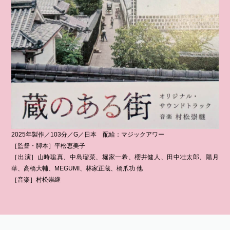
2025年製作／103分／G／日本 配給：マジックアワー
［監督・脚本］平松恵美子
［出演］山時聡真、中島瑠菜、堀家一希、櫻井健人、田中壮太郎、陽月
華、高橋大輔、MEGUMI、林家正蔵、橋爪功 他
［音楽］村松崇継