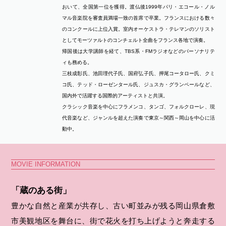
おいて、全国第一位を獲得。渡仏後1999年パリ・エコール・ノル
マル音楽院を審査員満場一致の首席で卒業。フランスにおける数々
のコンクールに上位入賞。室内オーケストラ・テレマンのソリスト
としてモーツァルトのコンチェルト全曲をフランス各地で演奏。
帰国後は大学講師を経て、TBS系・FMラジオなどのパーソナリテ
ィも務める。
三枝成彰氏、池田理代子氏、国府弘子氏、押尾コータロー氏、クミ
コ氏、テッド・ローゼンタール氏、ジュスカ・グランペールなど、
国内外で活躍する国際的アーティストと共演。
クラシック音楽を中心にフラメンコ、タンゴ、フォルクローレ、現
代音楽など、ジャンルを超えた演奏で東京～関西～岡山を中心に活
動中。
MOVIE INFORMATION
「蔵のある街」
豊かな自然と産業が共存し、古い町並みが残る岡山県倉敷
市美観地区を舞台に、街で花火を打ち上げようと奔走する