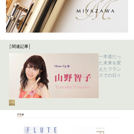
│関連記事│
一本道だっ
た未来を変
えたフラン
スでの日々