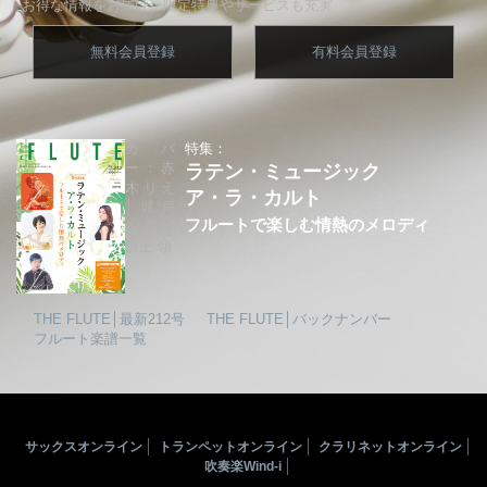
お得な情報をお届け、限定特典やサービスも充実
無料会員登録
有料会員登録
カバ
特集：
ー：赤
ラテン・ミュージック
木りえ
ア・ラ・カルト
│城戸
フルートで楽しむ情熱のメロディ
夕果│
坂上 領
THE FLUTE│最新212号
THE FLUTE│バックナンバー
フルート楽譜一覧
サックスオンライン
トランペットオンライン
クラリネットオンライン
吹奏楽Wind-i