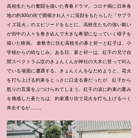
高校生たちの奮闘を描いた青春ドラマ。コロナ禍に日本各
地の約300の街で開催され人々に笑顔をもたらした「サプラ
イズ花火」のエピソードをもとに、高校生たちの強い願い
が街中の人々を巻き込んで大きな希望になっていく様子を
描いた映画。 倉敷市に住む高校生の蒼と祈一と紅子は、小
学校からの幼なじみ。ある日、蒼と祈一は、紅子の兄で自
閉スペクトラム症のきょんくんが神社の大木に登って叫ん
でいる場面に遭遇する。きょんくんをなだめようと、花火
を打ち上げる約束をとっさに口走る蒼だったが、紅子から
怒りの言葉をぶつけられてしまう。紅子の涙に約束の重み
を痛感した蒼たちは、約束通り街で花火を打ち上げるべく
奔走するが……。