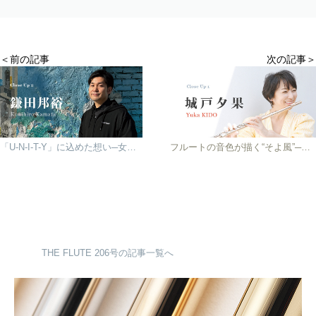
＜前の記事
次の記事＞
「U-N-I-T-Y」に込めた想い─女性作曲家の作品を通して描く団結と希望
フルートの音色が描く“そよ風”─城戸夕果、26年ぶりのアルバム『BRISA』をリリース
THE FLUTE 206号の記事一覧へ