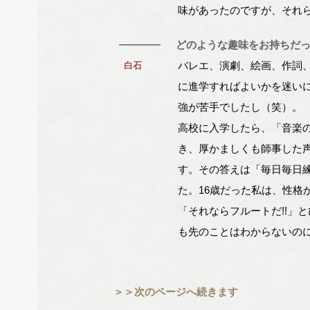
味があったのですが、それ
―
どのような趣味をお持ちだ
バレエ、演劇、絵画、作詞
白石
に進学すればよいかを迷い
強が苦手でしたし（笑）。
高校に入学したら、「音楽
き、厚かましくも師事した
す。その答えは「毎日毎日練
た。16歳だった私は、性格
「それならフルートだ!!」
も先のことはわからないの
＞＞次のページへ続きます