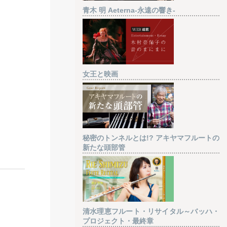
青木 明 Aeterna-永遠の響き-
女王と映画
秘密のトンネルとは!? アキヤマフルートの
新たな頭部管
清水理恵フルート・リサイタル～バッハ・
プロジェクト・最終章