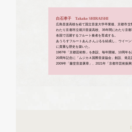
白石孝子 Takako SHIRAISHI
広島音楽高校を経て国立音楽大学卒業後、京都市交
わたり京都市立堀川音楽高校、35年間にわたり京
各国で活躍するフルート奏者を育成する。
あうろすフルートあんさんぶるを結成し、ウイーン
に貴重な歴史を築いた。
1987年「京都芸術祭」を創設、毎年開催。10周
20周年記念に「ムジカＡ国際音楽協会」創設、発足
2009年「藤堂音楽褒章」、2021年「京都市芸術振
［