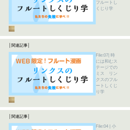
フルートし
くじり学
│関連記事│
File:07| 時
には和むス
テージでの
ミス リン
クスのフル
ートしくじ
り学
│関連記事│
File:04 | 小