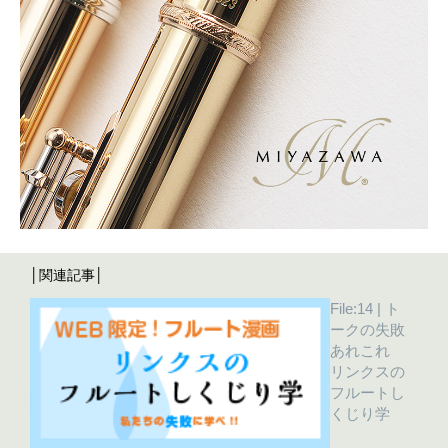
│関連記事│
File:14 | ト
ークの失敗
あれこれ
リンクスの
フルートし
くじり学