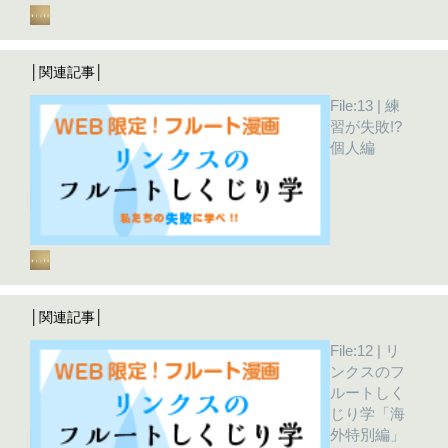
│関連記事│
File:13 | 練
習が失敗!?
個人編
│関連記事│
File:12 | リ
ンクスのフ
ルートしく
じり学「海
外特別編」