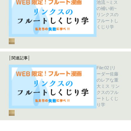
池流 ~ミス
の補い術~
リンクスの
フルートし
くじり学
│関連記事│
File:02 |リ
ーダー佐藤
のレアな重
大ミス リン
クスのフル
ートしくじ
り学