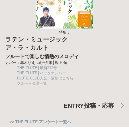
特集：
ラテン・ミュージック
ア・ラ・カルト
フルートで楽しむ情熱のメロディ
カバー：赤木りえ│城戸夕果│坂上 領
THE FLUTE│最新212号
THE FLUTE│バックナンバー
FLUTE CLUB入会・更新はこちら
フルート楽譜一覧
ENTRY
投稿・応募
>> THE FLUTE アンケート一覧へ