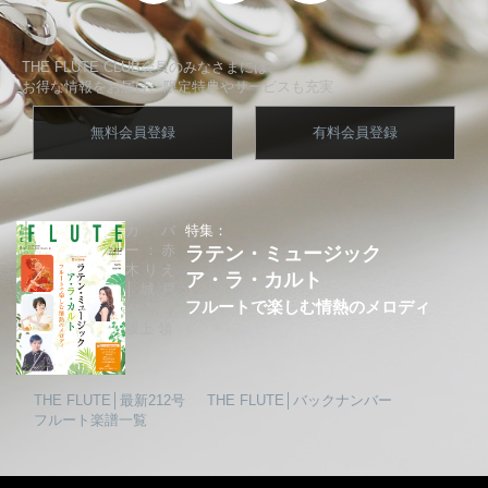
THE FLUTE CLUB会員のみなさまには、
お得な情報をお届け、限定特典やサービスも充実
無料会員登録
有料会員登録
カバ
特集：
ー：赤
ラテン・ミュージック
木りえ
ア・ラ・カルト
│城戸
フルートで楽しむ情熱のメロディ
夕果│
坂上 領
THE FLUTE│最新212号
THE FLUTE│バックナンバー
フルート楽譜一覧