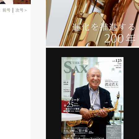
＜ 前号
│
次号＞