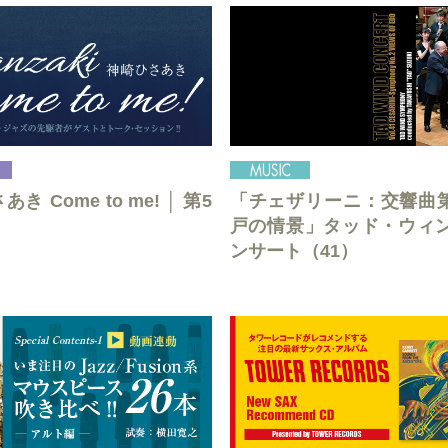
き Come to me! │ 第5
「チェザリーニ：交響曲第
戸の情景」タッド・ウィ
ンサート（41）