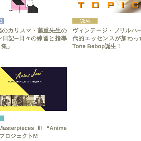
楽のカリスマ・藤重先生の
ヴィンテージ・ブリルハ
ン日記─日々の練習と指導
代的エッセンスが加わったS
ト集」
Tone Bebop誕生！
asterpieces Ⅲ “Anime
”」プロジェクトM