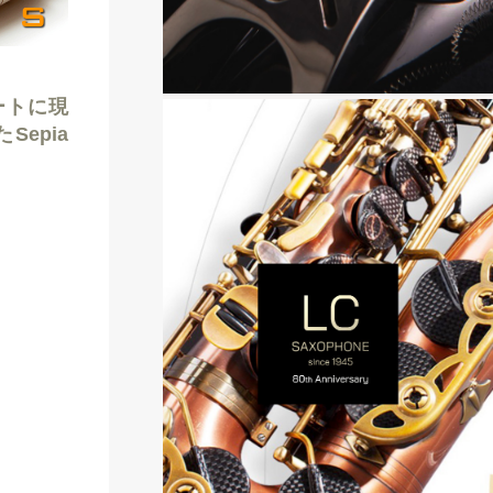
ートに現
epia