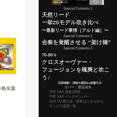
Special Contents-1
天然リード
一挙25モデル吹き比べ
〜最新リード事情［アルト編］〜
Special Contents-2
合奏を覚醒させる “架け橋”
Special Contents-3
70-80’s
クロスオーヴァー・
フュージョンを颯爽と吹こ
う♪
音源連動：演奏＆解説by後藤天太
カバー：渡辺貞夫
r」中島朱葉
THE SAX 最新125号
THE SAX バックナンバー
SAX CLUB入会・更新はこちらから
サックス楽譜一覧