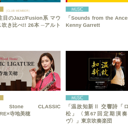
［CLUB MEMBER］
目のJazz/Fusion系 マウ
「Sounds from the Ance
吹き比べ!! 26本 ─アルト
Kenny Garrett
 Stone CLASSIC
「温故知新Ⅱ 交響詩「
URE×寺地美穂
松」〈第67回定期演
ヴ〉」東京吹奏楽団