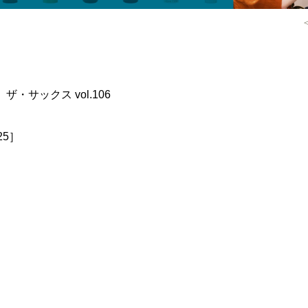
┃ ザ・サックス vol.106
-25］