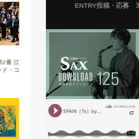
ENTRY
投稿・応募
2番 江
ンド・コ