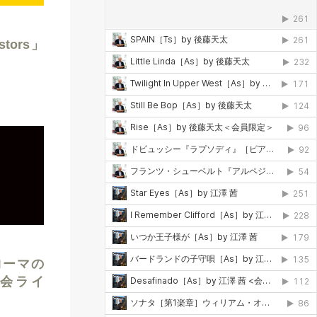
stors」
ローマの
奏会ライ