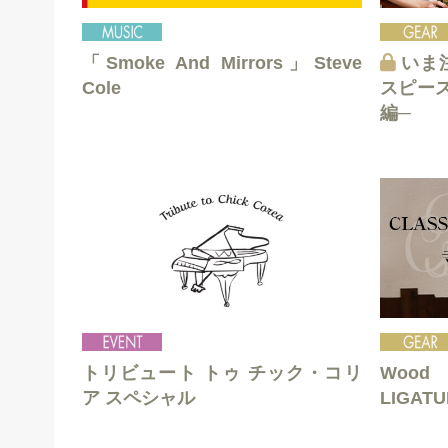
「Smoke And Mirrors」Steve
いま注
Cole
スピース
編─
トリビュート トゥ チック・コリ
Wood
ア スペシャル
LIGAT