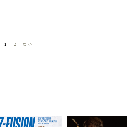
1
|
2
次へ>