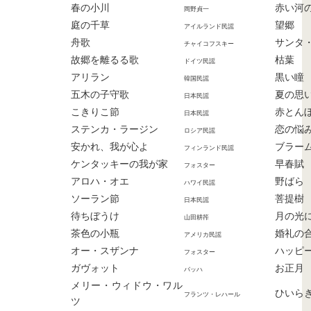
春の小川
赤い河
岡野貞一
庭の千草
望郷
アイルランド民謡
舟歌
サンタ
チャイコフスキー
故郷を離るる歌
枯葉
ドイツ民謡
アリラン
黒い瞳
韓国民謡
五木の子守歌
夏の思
日本民謡
こきりこ節
赤とん
日本民謡
ステンカ・ラージン
恋の悩
ロシア民謡
安かれ、我が心よ
ブラー
フィンランド民謡
ケンタッキーの我が家
早春賦
フォスター
アロハ・オエ
野ばら
ハワイ民謡
ソーラン節
菩提樹
日本民謡
待ちぼうけ
月の光
山田耕筰
茶色の小瓶
婚礼の
アメリカ民謡
オー・スザンナ
ハッピ
フォスター
ガヴォット
お正月
バッハ
メリー・ウィドウ・ワル
ひいら
フランツ・レハール
ツ