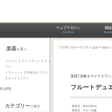
ウェブマガジン
雑誌
OnlineMedia
Magazin
楽器
STORE TOP
>
FLUTE
>
楽譜
>
演奏＆
を選ぶ
｜
｜
フルート
クラリネット
サッ
クス
｜
トランペット
吹奏楽＆ブラス
楽譜│演奏＆マイナスワン
｜
オカリナ
ピアノ
フルートデュエット
FLUTE
カテゴリー
で探す
発売日：2012-09-21
発売元：アルソ出版