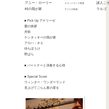
アニー・ローリー
諸人こ
スコットランド民謡
峠の我が家
ラルゴ
アメリカ民謡
■ Pick Up アナリーゼ
愛の挨拶
舟歌
ケンタッキーの我が家
アロハ・オエ
待ちぼうけ
野ばら
■ パートナーと演奏する心得
■ Special Score
ウィンター・ワンダーランド
見上げてごらん夜の星を