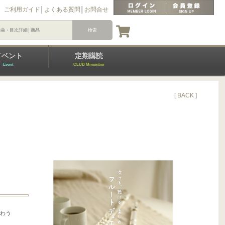
ご利用ガイド
│
よくある質問
│
お問合せ
イベント
定期購読
Event
CLUB Mmember
[ BACK ]
味わう