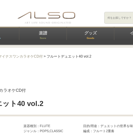
楽譜
グッズ
e
Score
Goods
マイナスワンカラオケCD付
> フルートデュエット40 vol.2
カラオケCD付
40 vol.2
楽器種別：FLUTE
目的/用途：デュエットの世界を
ジャンル：POPS,CLASSIC
編成：フルート2重奏