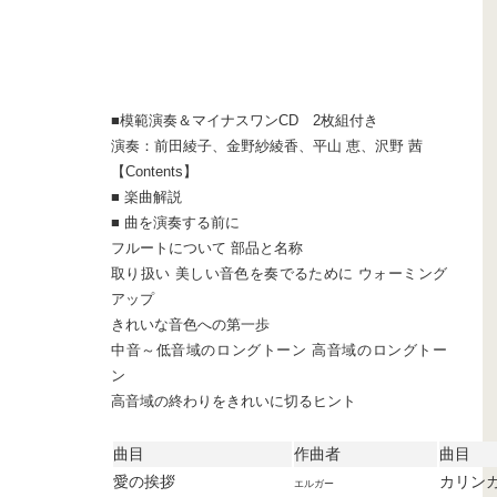
■模範演奏＆マイナスワンCD 2枚組付き
演奏：前田綾子、金野紗綾香、平山 恵、沢野 茜
【Contents】
■ 楽曲解説
■ 曲を演奏する前に
フルートについて 部品と名称
取り扱い 美しい音色を奏でるために ウォーミング
アップ
きれいな音色への第一歩
中音～低音域のロングトーン 高音域のロングトー
ン
高音域の終わりをきれいに切るヒント
曲目
作曲者
曲目
愛の挨拶
カリン
エルガー