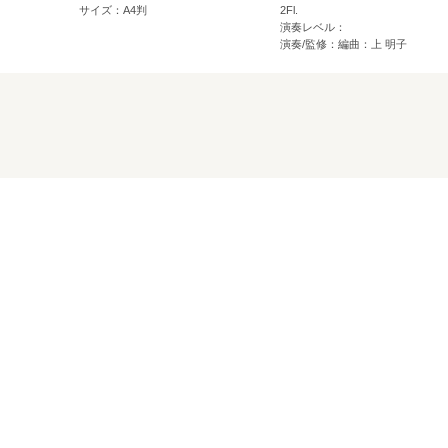
サイズ：A4判
2Fl.
演奏レベル：
演奏/監修：編曲：上 明子