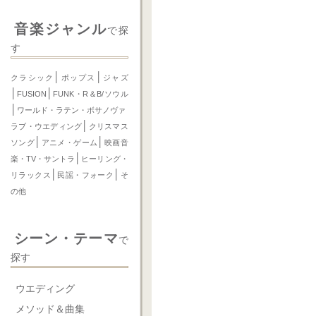
音楽ジャンル
で探
す
│
│
クラシック
ポップス
ジャズ
│
│
FUSION
FUNK・R＆B/ソウル
│
ワールド・ラテン・ボサノヴァ
│
ラブ・ウエディング
クリスマス
│
│
ソング
アニメ・ゲーム
映画音
│
楽・TV・サントラ
ヒーリング・
│
│
リラックス
民謡・フォーク
そ
の他
シーン・テーマ
で
探す
ウエディング
メソッド＆曲集