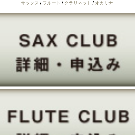
サックス
/
フルート
/
クラリネット
/
オカリナ