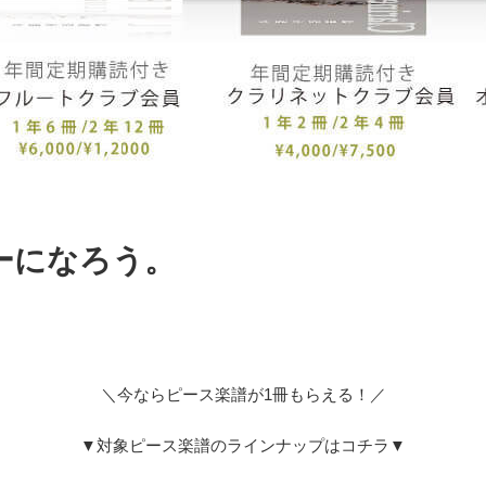
ーになろう。
＼今ならピース楽譜が1冊もらえる！／
▼対象ピース楽譜のラインナップはコチラ▼