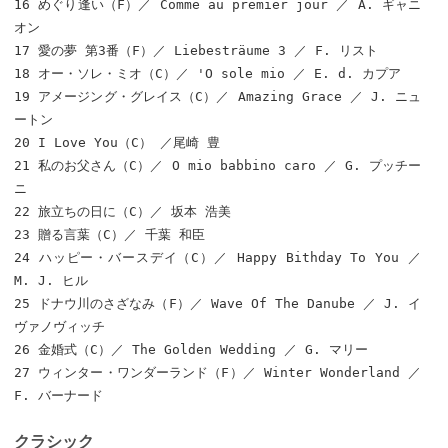
16 めぐり逢い（F）／ Comme au premier jour ／ A. ギャニ
オン
17 愛の夢 第3番（F）／ Liebesträume 3 ／ F. リスト
18 オー・ソレ・ミオ（C）／ 'O sole mio ／ E. d. カプア
19 アメージング・グレイス（C）／ Amazing Grace ／ J. ニュ
ートン
20 I Love You（C） ／尾崎 豊
21 私のお父さん（C）／ O mio babbino caro ／ G. プッチー
ニ
22 旅立ちの日に（C）／ 坂本 浩美
23 贈る言葉（C）／ 千葉 和臣
24 ハッピー・バースデイ（C）／ Happy Bithday To You ／
M. J. ヒル
25 ドナウ川のさざなみ（F）／ Wave Of The Danube ／ J. イ
ヴァノヴィッチ
26 金婚式（C）／ The Golden Wedding ／ G. マリー
27 ウィンター・ワンダーランド（F）／ Winter Wonderland ／
F. バーナード
クラシック