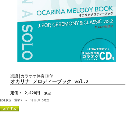
楽譜│カラオケ伴奏CD付
オカリナ メロディーブック vol.2
定価： 2,420円
（税込）
配送状況：通常２ ～ ３日以内に発送