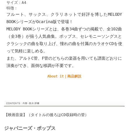
サイズ：A4
特徴：
フルート、サックス、クラリネットで好評を博したMELODY
BOOKシリーズがOcarina版で登場！
MELODY BOOKシリーズとは、各巻34曲ずつの掲載で、全102曲
（全3巻）が揃う人気曲集。ポップス、セレモニーソングスと
クラシックの曲を取り上げ、憧れの曲を付属のカラオケCDを使
って気軽に楽しめる。
また、アルトC管、F管のどちらの楽器を用いても譜面どおりに
演奏ができ、面倒な移調が不要です。
About it｜商品解説
【映画音楽】（タイトルの後ろはCD収録時の管）
ジャパニーズ・ポップス