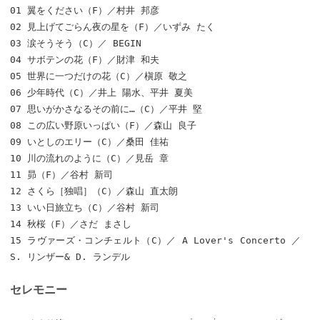
01 翼をください（F）／村井 邦彦
02 見上げてごらん夜の星を（F）／いずみ たく
03 涙そうそう（C）／ BEGIN
04 サボテンの花（F）／財津 和夫
05 世界に一つだけの花（C）／槇原 敬之
06 少年時代（C）／井上 陽水、平井 夏美
07 思いがかさなるその前に…（C）／平井 堅
08 この広い野原いっぱい（F）／森山 良子
09 いとしのエリー（C）／桑田 佳祐
10 川の流れのように（C）／見岳 章
11 昴（F）／谷村 新司
12 さくら［独唱］（C）／森山 直太朗
13 いい日旅立ち（C）／谷村 新司
14 秋桜（F）／さだ まさし
15 ラヴァーズ・コンチェルト（C）／ A Lover's Concerto ／
S. リンザー& D. ランデル
セレモニー