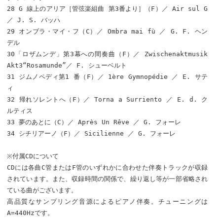
28 G 線上のアリア［管弦楽組曲 第3番より］（F）／ Air sul G
／ J. S. バッハ
29 オンブラ・マイ・フ（C）／ Ombra mai fù ／ G. F. ヘン
デル
30「ロザムンデ」第3幕への間奏曲（F）／ Zwischenaktmusik
Akt3“Rosamunde”／ F. シューベルト
31 ジムノペディ第1 番（F）／ 1ère Gymnopédie ／ E. サテ
ィ
32 帰れソレントへ（F）／ Torna a Surriento ／ E. d. ク
ルティス
33 夢のあとに（C）／ Après Un Rêve ／ G. フォーレ
34 シチリアーノ（F）／ Sicilienne ／ G. フォーレ
※付属CDについて
CDには各曲C管またはF管のいずれかに合わせた伴奏トラックが収録
されています。また、収録時間の関係で、繰り返し等が一部省略され
ている曲がございます。
高品質なサンプリング音源によるピアノ伴奏。チューニングは
A=440Hzです。