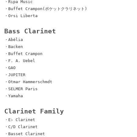
・Ripa Music
・Buffet Crampon(ポケットクラリネット)
・Orsi Liberta
Bass Clarinet
・Abélia
・Backen
・Buffet Crampon
・F. A. Uebel
・GAO
・JUPITER
・Otmar Hammerschmdt
・SELMER Paris
・Yamaha
Clarinet Family
・E♭ Clarinet
・C/D Clarinet
・Basset Clarinet