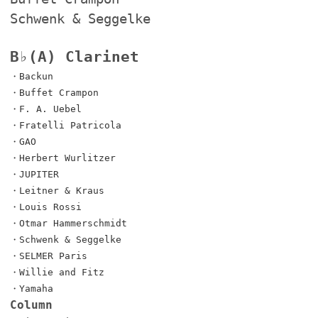
Schwenk & Seggelke
B♭(A) Clarinet
・Backun
・Buffet Crampon
・F. A. Uebel
・Fratelli Patricola
・GAO
・Herbert Wurlitzer
・JUPITER
・Leitner & Kraus
・Louis Rossi
・Otmar Hammerschmidt
・Schwenk & Seggelke
・SELMER Paris
・Willie and Fitz
・Yamaha
Column