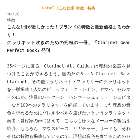
Detail｜主な仕様│特徴・特典
サイズ：
特徴：
こんな1冊が欲しかった！ブランドの特徴と最新価格まるわか
り！
クラリネット吹きのための究極の一冊、『Clarinet Gear
Perfect Book』発刊
35ページに渡る「Clarinet All Guide」は理想の楽器を見
つけることができるよう、国内外のB♭・A Clarinet、Bass
Clarinet、その他クラリネット・ファミリーのクラリネット
を一挙掲載！人気のビュッフェ・クランポン、ヤマハ、セルマ
ーのほか、注目のバックーン、ハンマーシュミット、ジュピタ
ーなど109本のクラリネットを網羅しています。また理想の音
色を求めるためにバレルやベルを選びたいというクラリネット
奏者・愛好家の声に答えて、こちらも様々なメーカーの製品を
紹介。もちろん、マウスピース、リガチャー、リードも。それ
ぞれの特徴も掲載しているので、理想の音色を奏でるためのセ