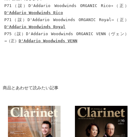
P71（誤）D'Addario Woodwinds ORGANIC Rico→（正）
D'Addario Woodwinds Rico
P71（誤）D'Addario Woodwinds ORGANIC Royal→（正）
D'Addario Woodwinds Royal
P75（誤）D'Addario Woodwinds ORGANIC VENN（ヴェン）
→（正）
D'Addario Woodwinds VENN
商品とあわせて読みたい記事