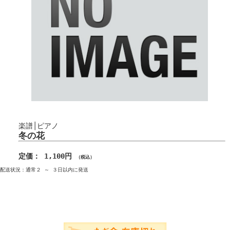
楽譜│ピアノ
冬の花
定価： 1,100円
（税込）
配送状況：通常２ ～ ３日以内に発送