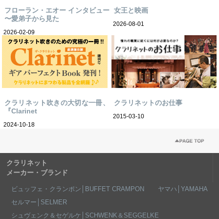
フローラン・エオー インタビュー
女王と映画
〜愛弟子から見た
2026-08-01
2026-02-09
クラリネット吹きの大切な一冊、
クラリネットのお仕事
『Clarinet
2015-03-10
2024-10-18
クラリネット
メーカー・ブランド
ビュッフェ・クランポン│BUFFET CRAMPON
ヤマハ│YAMAHA
セルマー│SELMER
シュヴェンク＆セゲルケ│SCHWENK＆SEGGELKE