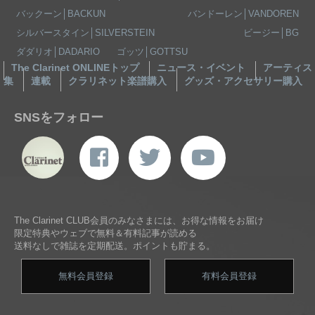
バックーン│BACKUN
バンドーレン│VANDOREN
シルバースタイン│SILVERSTEIN
ビージー│BG
ダダリオ│DADARIO
ゴッツ│GOTTSU
The Clarinet ONLINEトップ
ニュース・イベント
アーティス
集
連載
クラリネット楽譜購入
グッズ・アクセサリー購入
SNSをフォロー
The Clarinet CLUB会員のみなさまには、お得な情報をお届け
限定特典やウェブで無料＆有料記事が読める
送料なしで雑誌を定期配送。ポイントも貯まる。
無料会員登録
有料会員登録