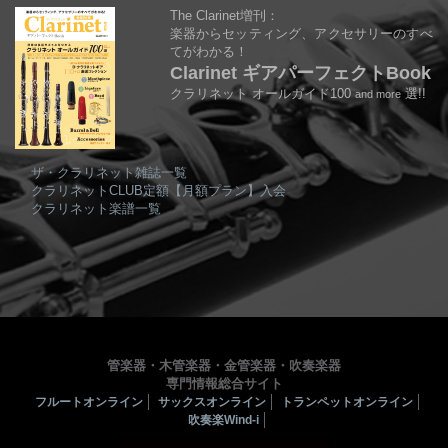
The Clarinet増刊：
楽器からセッティング、アクセサリーのすべ
てがわかる！
Clarinet ギアパーフェクトBook
クラリネット オールガイド100
選!!
and more
ザ・クラリネット雑誌一覧
クラリネットCLUB定額【月額プラン】入会
クラリネット楽譜一覧
管楽器・木管楽器・金管楽器・吹奏楽器
専門情報総合サイト
フルートオンライン
サックスオンライン
トランペットオンライン
吹奏楽Wind-i