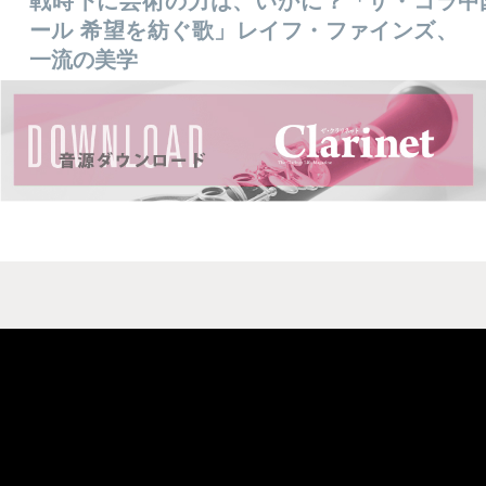
戦時下に芸術の力は、いかに？「ザ・コラ
中
ール 希望を紡ぐ歌」レイフ・ファインズ、
一流の美学