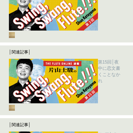
│関連記事│
第15回│夜
中に恋文書
くことなか
れ
│関連記事│