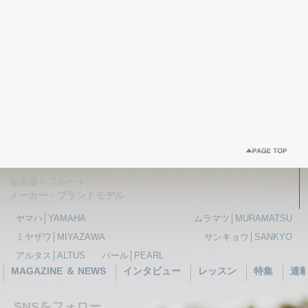
管楽器＞フルート
メーカー・ブランドモデル
ヤマハ│YAMAHA
ムラマツ│MURAMATSU
ミヤザワ│MIYAZAWA
サンキョウ│SANKYO
アルタス│ALTUS
パール│PEARL
MAGAZINE ＆ NEWS
インタビュー
レッスン
特集
連
SNSをフォロー