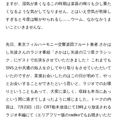
ますが、湿気が多くなるこの時期は楽器の鳴りも少し重た
くなるような気がしてなりません。とはいえ空気が乾燥し
すぎると今度は喉がやられるし……ウーム、なかなかうま
いこといきませんな。
先日、東京フィルハーモニー交響楽団フルート奏者 さかは
し矢波さんのラジオ番組「さかはし矢波の三ツ星クラシッ
ク」にゲストで出演をさせていただきました！ これまでも
SNS上や共通の知人を介してやり取りをさせていただいて
いたのですが、直接お会いしたのはこの日が初めて。やっ
とお会いすることができたという思いと、ラジオでのお喋
りということもあって、大変に楽しく、収録も本当にあっ
という間に過ぎてしまったように感じました。トークの内
容は、7月23日（日）CRT栃木放送にて19時より放送される
ラジオ本編にて（エリアフリー版のradikoでもお聴きいただ