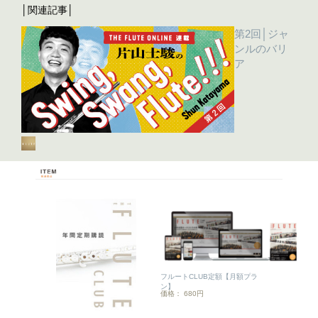
│関連記事│
第2回│ジャ
ンルのバリ
ア
フルートCLUB定額【月額プラ
ン】
価格： 680円