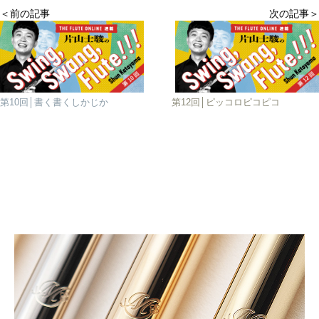
＜前の記事
次の記事＞
第10回│書く書くしかじか
第12回│ピッコロピコピコ