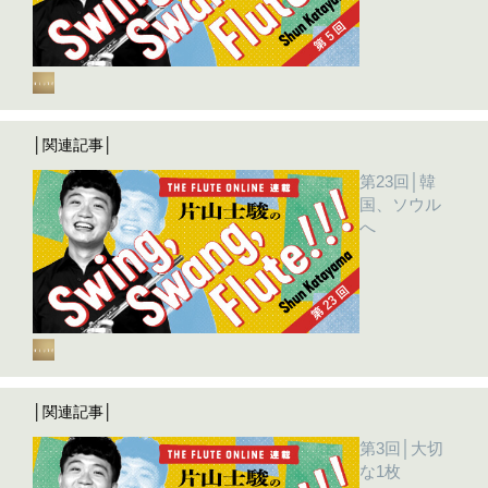
│関連記事│
第23回│韓
国、ソウル
へ
│関連記事│
第3回│大切
な1枚