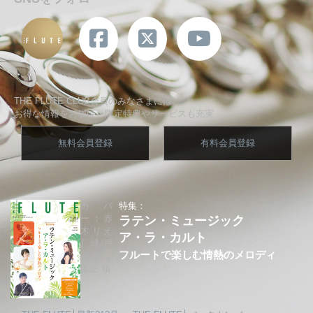
THE FLUTE CLUB会員のみなさまには、
お得な情報をお届け、限定特典やサービスも充実
無料会員登録
有料会員登録
カバ
特集：
ー：赤
ラテン・ミュージック
木りえ
ア・ラ・カルト
│城戸
フルートで楽しむ情熱のメロディ
夕果│
坂上 領