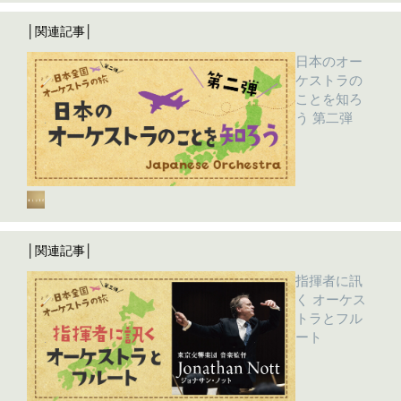
│関連記事│
日本のオー
ケストラの
ことを知ろ
う 第二弾
│関連記事│
指揮者に訊
く オーケス
トラとフル
ート