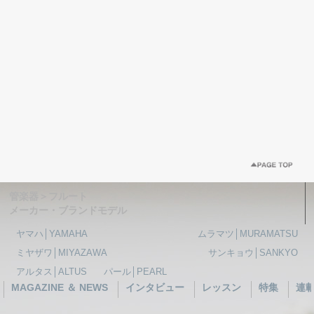
管楽器＞フルート
メーカー・ブランドモデル
ヤマハ│YAMAHA
ムラマツ│MURAMATSU
ミヤザワ│MIYAZAWA
サンキョウ│SANKYO
アルタス│ALTUS
パール│PEARL
MAGAZINE ＆ NEWS
インタビュー
レッスン
特集
連