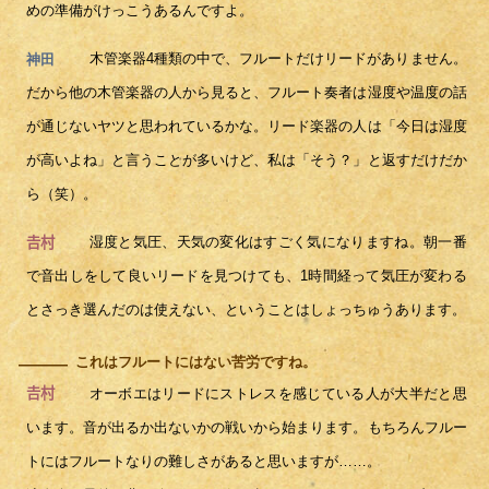
めの準備がけっこうあるんですよ。
木管楽器4種類の中で、フルートだけリードがありません。
神田
だから他の木管楽器の人から見ると、フルート奏者は湿度や温度の話
が通じないヤツと思われているかな。リード楽器の人は「今日は湿度
が高いよね」と言うことが多いけど、私は「そう？」と返すだけだか
ら（笑）。
湿度と気圧、天気の変化はすごく気になりますね。朝一番
𠮷村
で音出しをして良いリードを見つけても、1時間経って気圧が変わる
とさっき選んだのは使えない、ということはしょっちゅうあります。
これはフルートにはない苦労ですね。
―
オーボエはリードにストレスを感じている人が大半だと思
𠮷村
います。音が出るか出ないかの戦いから始まります。もちろんフルー
トにはフルートなりの難しさがあると思いますが……。