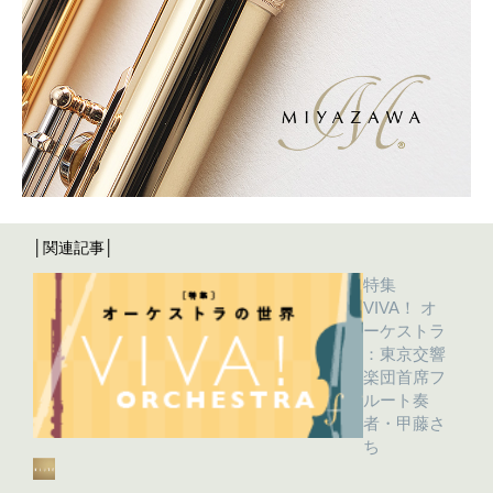
│関連記事│
特集
VIVA！ オ
ーケストラ
：東京交響
楽団首席フ
ルート奏
者・甲藤さ
ち