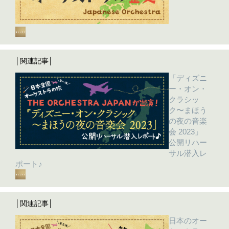
│関連記事│
「ディズニ
ー・オン・
クラシッ
ク〜まほう
の夜の音楽
会 2023」
公開リハー
サル潜入レ
ポート♪
│関連記事│
日本のオー