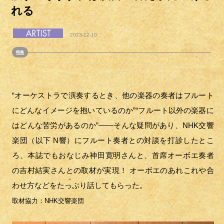
れる
2023-12-10
特集
“オーケストラで演奏するとき、他の楽器の奏者はフルート
にどんなイメージを抱いているのか”“フルート以外の楽器に
はどんな苦労があるのか”——そんな疑問があり、NHK交響
楽団（以下 N響）にフルート奏者との対談を打診したとこ
ろ、本誌でもおなじみ神田寛明さんと、首席オーボエ奏者
の吉村結実さんとの取材が実現！ オーボエのあれこれや合
わせ方などをたっぷり話してもらった。
取材協力：NHK交響楽団