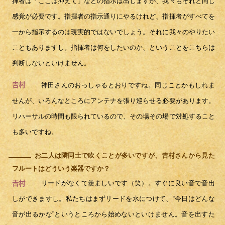
揮者は「ここは抑えて」などの指示は出しますが、我々もそれと同じ
感覚が必要です。指揮者の指示通りにやるけれど、指揮者がすべてを
一から指示するのは現実的ではないでしょう。それに我々のやりたい
こともありますし。指揮者は何をしたいのか、ということをこちらは
判断しないといけません。
神田さんのおっしゃるとおりですね。同じことかもしれま
𠮷村
せんが、いろんなところにアンテナを張り巡らせる必要があります。
リハーサルの時間も限られているので、その場その場で対処すること
も多いですね。
お二人は隣同士で吹くことが多いですが、𠮷村さんから見た
―
フルートはどういう楽器ですか？
リードがなくて羨ましいです（笑）。すぐに良い音で音出
𠮷村
しができますし。私たちはまずリードを水につけて、“今日はどんな
音が出るかな”というところから始めないといけません。音を出すた