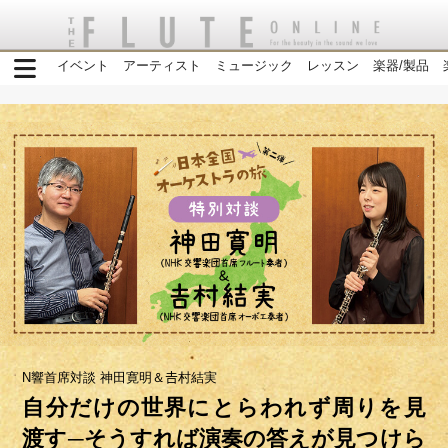
イベント
アーティスト
ミュージック
レッスン
楽器/製品
N響首席対談 神田寛明＆𠮷村結実
自分だけの世界にとらわれず周りを見
渡す─そうすれば演奏の答えが見つけら