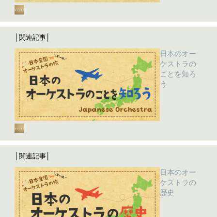
│関連記事│
日本のオー
ケストラの
ことを知ろ
う
│関連記事│
日本のオー
ケストラの
歴史