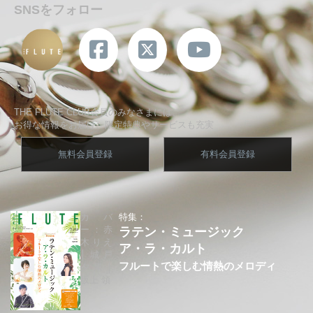
SNSをフォロー
THE FLUTE CLUB会員のみなさまには、
お得な情報をお届け、限定特典やサービスも充実
無料会員登録
有料会員登録
カバ
特集：
ー：赤
ラテン・ミュージック
木りえ
ア・ラ・カルト
│城戸
フルートで楽しむ情熱のメロディ
夕果│
坂上 領