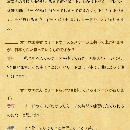
演奏会の最後の曲が終わるまで何が起こるかわかりません。ブレスや
休符の間にリードが歯に当たってしまって使えなくなることもありま
す。曲が終わるまで、ずっと頭の片隅にはリードのことがあります
ね。
オーボエ奏者はリードケースをステージに持って上がります
―
が、何本ぐらい持っていくものですか？
私は10本入りのケースを持って行き、1回のステージで4、
𠮷村
5本使います。その中で本当にいいリードは1、2本で、曲によって使
い分けます。
オーボエの方はリードをいつも削っているイメージがありま
―
す。
リードづくりがなかったら、その時間を練習に充てられる
𠮷村
のにな、と思います。
その分こちらはもっと練習しないと（笑）。
神田