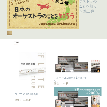
ケストラの
ことを知ろ
う 第三弾
フルートCLUB定額【月額プラ
ン】
価格： 680円
FLUTE CLUB1年会員
価格： 6,000円