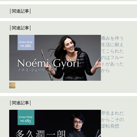
│関連記事│
│関連記事│
痛みを伴う
生活に耐え
てこられた
のはフルー
トがあった
から
│関連記事│
早生まれだ
からこその
逆転発想