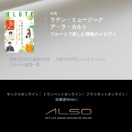
カバ
特集：
ー：赤
ラテン・ミュージック
木りえ
ア・ラ・カルト
│城戸
フルートで楽しむ情熱のメロディ
夕果│
坂上 領
THE FLUTE│最新212号
THE FLUTE│バックナンバー
フルート楽譜一覧
サックスオンライン
トランペットオンライン
クラリネットオンライン
吹奏楽Wind-i