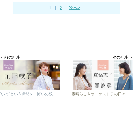
1
|
2
次へ>
＜前の記事
次の記事＞
“いま”という瞬間を、悔いの残らない音楽に
素晴らしきオーケストラの日々