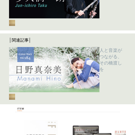
│関連記事│
人と音楽が
つながる、
その橋渡し
を