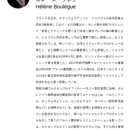
Hélène Boulègue
フランス生まれ。ナクソスよりアンドレ・ジョリヴェの全作品集を
現在2枚発表しており、その演奏はル・モンド紙やBBCマガジンに
て「音色とテクニックを驚くほど自在に操るブレグの魂の献身によ
り、ジョリヴェ作品を美しく巧みな解釈で新たに創造した」などと
賞賛されている。昨シーズン、台湾とスウェーデンでのデビューを
果たし、また国際コンクールの審査員としても登場した。ジョリヴ
ェ全集の第2巻を2020年3月に発売、ピッツィカート紙のスーパー
ソニック賞を受賞した。2017年神戸国際フルートコンクール優勝
及び2015年プラハの春国際コンクール第2位。日本でソロリサイタ
ルのほか東京室内管弦楽団や神戸市室内管弦楽団とソリストとして
共演するなど度々登壇している。
弱冠19歳でルクセンブルクフィルハーモニー管弦楽団に合格。さら
にドイツ南西放送交響楽団の首席フルートをはじめ、ベルリンフィ
ル、ロッテルダムフィル、ムジカエテルナ、ヨーロッパ室内管弦楽
団などにも招聘されている。後進の指導にも情熱をかたむけ、レッ
スンを提供するだけでなく、様々なソーシャルメディアのチャンネ
ルを介して多くのフルート愛好家とコミュニケーションを取ってい
る。ルクセンブルクフィルの教育プログラムでは、子ども向け参加