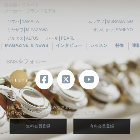
管楽器＞フルート
メーカー・ブランドモデル
ヤマハ│YAMAHA
ムラマツ│MURAMATSU
ミヤザワ│MIYAZAWA
サンキョウ│SANKYO
アルタス│ALTUS
パール│PEARL
MAGAZINE ＆ NEWS
インタビュー
レッスン
特集
連
SNSをフォロー
THE FLUTE CLUB会員のみなさまには、
お得な情報をお届け、限定特典やサービスも充実
無料会員登録
有料会員登録