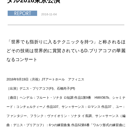
タル2016東京公演
2016-11-04
「世界でも指折りに入るテクニックを持つ」と称されるほ
どその技術は世界的に賞賛されているD.ブリアコフの華麗
なるコンサート
2016年9月19日（月祝）JTアートホール アフィニス
［出演］デニス・ブリアコフ(Fl)、石橋尚子(Pf)
［曲目］ヘンデル：フルート・ソナタ ロ短調 作品1第9番 HWV367b、シャミナ
ード：コンチェルティーノ 作品107、サン＝サーンス：ロマンス 作品37 、ユー：
ファンタジー、フランク：ヴァイオリン・ソナタ イ長調、サン＝サーンス（編
曲：デニス・ブリアコフ）：6つの練習曲集 作品52第6番「ワルツ形式の練習曲に