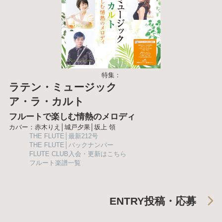
特集：
ラテン・ミュージック
ア・ラ・カルト
フルートで楽しむ情熱のメロディ
カバー：赤木りえ│城戸夕果│坂上 領
THE FLUTE│最新212号
THE FLUTE│バックナンバー
FLUTE CLUB入会・更新はこちら
フルート楽譜一覧
ENTRY
投稿・応募