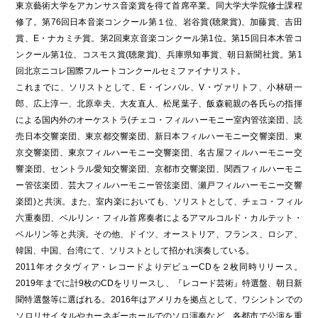
東京藝術大学をアカンサス音楽賞を得て首席卒業。同大学大学院修士課程
修了。第76回日本音楽コンクール第１位、岩谷賞(聴衆賞)、加藤賞、吉田
賞、E・ナカミチ賞。第2回東京音楽コンクール第1位。第15回日本木管コ
ンクール第1位、コスモス賞(聴衆賞)、兵庫県知事賞、朝日新聞社賞。第1
回北京ニコレ国際フルートコンクールセミファイナリスト。
これまでに、ソリストとして、E・インバル、V・ヴァリトフ、小林研一
郎、広上淳一、北原幸夫、大友直人、松尾葉子、飯森範親の各氏らの指揮
による国内外のオーケストラ(チェコ・フィルハーモニー室内管弦楽団、読
売日本交響楽団、東京都交響楽団、新日本フィルハーモニー交響楽団、東
京交響楽団、東京フィルハーモニー交響楽団、名古屋フィルハーモニー交
響楽団、セントラル愛知交響楽団、京都市交響楽団、関西フィルハーモニ
ー管弦楽団、芸大フィルハーモニー管弦楽団、瀬戸フィルハーモニー交響
楽団)と共演。また、室内楽においても、ソリストとして、チェコ・フィル
六重奏団、ベルリン・フィル首席奏者によるアマルコルド・カルテット・
ベルリン等と共演。その他、ドイツ、オーストリア、フランス、ロシア、
韓国、中国、台湾にて、ソリストとして招かれ演奏している。
2011年オクタヴィア・レコードよりデビューCDを２枚同時リリース。
2019年までに計9枚のCDをリリースし、『レコード芸術』特選盤、朝日新
聞特選盤等に選ばれる。2016年はアメリカを拠点として、ワシントンでの
ソロリサイタルやカーネギーホールでのソロ演奏など、各都市で公演を重