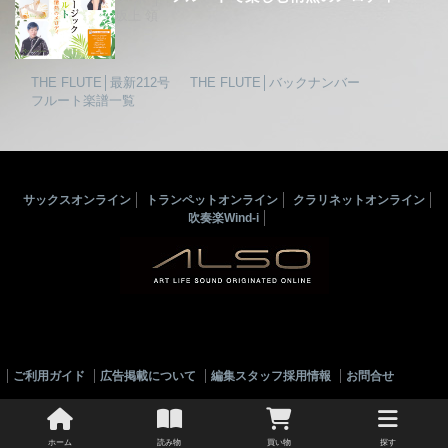
坂上 領
THE FLUTE│最新212号
THE FLUTE│バックナンバー
フルート楽譜一覧
サックスオンライン
トランペットオンライン
クラリネットオンライン
吹奏楽Wind-i
ご利用ガイド
広告掲載について
編集スタッフ採用情報
お問合せ
© 2010-2022 ALSOJ ONLINE All rights reserved.
ホーム
読み物
買い物
探す