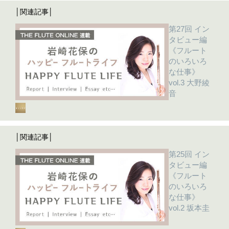
│関連記事│
第27回 イン
タビュー編
《フルート
のいろいろ
な仕事》
vol.3 大野綾
音
│関連記事│
第25回 イン
タビュー編
《フルート
のいろいろ
な仕事》
vol.2 坂本圭