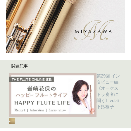
│関連記事│
第29回 イン
タビュー編
《オーケス
トラ奏者に
聞く》vol.6
下払桐子