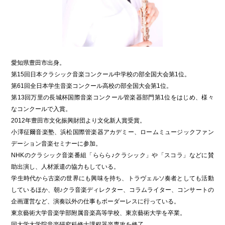
愛知県豊田市出身。
第15回日本クラシック音楽コンクール中学校の部全国大会第1位。
第61回全日本学生音楽コンクール高校の部全国大会第1位。
第13回万里の長城杯国際音楽コンクール管楽器部門第1位をはじめ、様々
なコンクールで入賞。
2012年豊田市文化振興財団より文化新人賞受賞。
小澤征爾音楽塾、浜松国際管楽器アカデミー、ロームミュージックファン
デーション音楽セミナーに参加。
NHKのクラシック音楽番組「ららら♪クラシック」や「スコラ」などに賛
助出演し、人材派遣の協力もしている。
学生時代から古楽の世界にも興味を持ち、トラヴェルソ奏者としても活動
しているほか、朝♪クラ音楽ディレクター、コラムライター、コンサートの
企画運営など、演奏以外の仕事もボーダーレスに行っている。
東京藝術大学音楽学部附属音楽高等学校、東京藝術大学を卒業。
同大学大学院音楽研究科修士課程器楽専攻を修了。