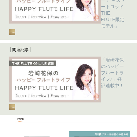
ー！ ～スマ
ートロッド
THE
FLUTE限定
モデル」
│関連記事│
「岩崎花保
のハッピー
フルートラ
イフ♪」好
評連載中！