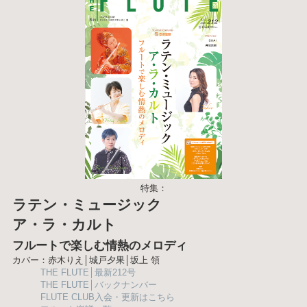
特集：
ラテン・ミュージック
ア・ラ・カルト
フルートで楽しむ情熱のメロディ
カバー：赤木りえ│城戸夕果│坂上 領
THE FLUTE│最新212号
THE FLUTE│バックナンバー
FLUTE CLUB入会・更新はこちら