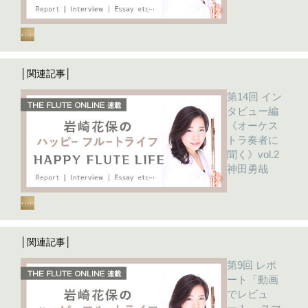
│関連記事│
第14回 イン
タビュー編
《オーケス
トラ奏者に
聞く》vol.2
神田勇哉
│関連記事│
第9回 レポ
ート「動画
でレビュ