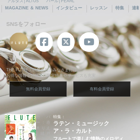
アルタス│ALTUS
パール│PEARL
MAGAZINE ＆ NEWS
インタビュー
レッスン
特集
連
SNSをフォロー
THE FLUTE CLUB会員のみなさまには、
お得な情報をお届け、限定特典やサービスも充実
無料会員登録
有料会員登録
カバ
特集：
ー：赤
ラテン・ミュージック
木りえ
ア・ラ・カルト
│城戸
フルートで楽しむ情熱のメロディ
夕果│