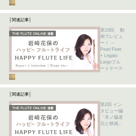
│関連記事│
第19回 動
画でレビュ
ー！ ～
Pearl Flute
× Legato
Largoフル
ートケース
│関連記事│
第2回 イン
タビュー編
「木ノ脇道
元と映画」