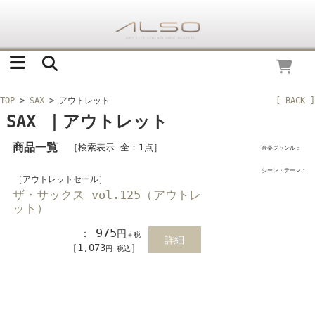
TOP
>
SAX
> アウトレット
[ BACK ]
SAX ｜アウトレット
商品一覧
［検索表示 全：1点］
音楽ジャンル：
シーン・テーマ：
［アウトレットセール］
ザ・サックス vol.125（アウトレ
ット）
975
：
円
＋税
詳細
［1,073
］
円 税込