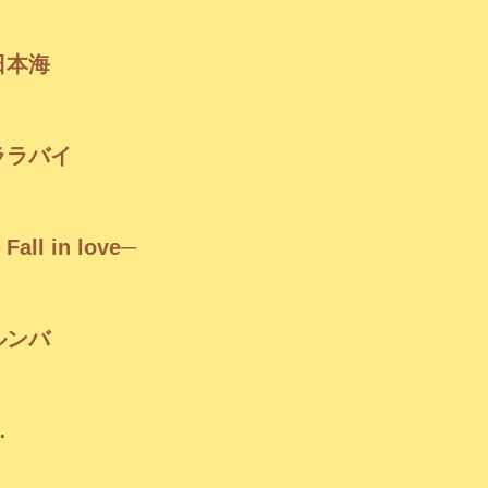
日本海
ララバイ
ll in love─
ルンバ
…