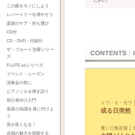
ださい。
この曲をモノにしよう
レパートリーを増やそう
楽器のケア・持ち運び
CD付
CD・DVD・付録付
ザ・フルート別冊シリー
ズ
FLUTE onシリーズ
イベント・シーズン
演奏会の前に
ピアノソロ＆弾き語り
初心者向け入門
トワ・エ・モワ │ 
楽器の知識を身に付けよ
或る日突然
う
音が良くなる！
青い三角定規 │ 1
合唱の魅力を堪能する