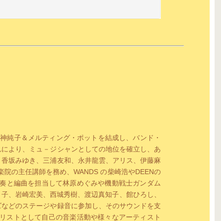
、八神純子＆メルティング・ポットを結成し、バンド・
れにより、ミュ－ジシャンとしての地位を確立し、あ
、香坂みゆき、三浦友和、永井龍雲、アリス、伊藤麻
院の主任講師を務め、WANDS の柴崎浩やDEENの
演奏と編曲を担当して林原めぐみや機動戦士ガンダム
ミ子、岩崎宏美、西城秀樹、渡辺真知子、館ひろし、
ズなどのステージや録音に参加し、そのサウンドを支
ギタリストとして自己の音楽活動や様々なアーティスト