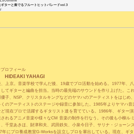
者プロフィール
HIDEAKI YAHAGI
後、上京。音楽学校で学んだ後、19歳でプロ活動を始める。1977年
としてギターと編曲を担当。当時の最先端のサウンドを作り上げた。こ
川優子、NSP、クリスタルキングなどのヤマハのアーティストをはじめ
くのアーティストのステージや録音に参加した。1985年よりヤマハ音楽
など現在プロで活躍するギタリスト達を育てている。1986年、ギター
表されるアニメ音楽や様々なCM 音楽の制作を行なう。その後も小柳ル
り、千堂あきほ、財津和夫、武田鉄矢、小泉今日子、サリナ・ジョーン
97年にプロ養成教室G-Worksを設立しプロを輩出している。現在、