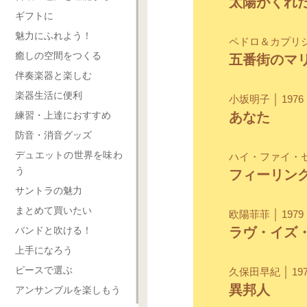
太陽がくれ
ギフトに
魅力にふれよう！
ペドロ＆カプリシャ
癒しの空間をつくる
五番街のマ
伴奏楽器と楽しむ
楽器生活に便利
小坂明子 │ 1976
練習・上達におすすめ
あなた
防音・消音グッズ
デュエットの世界を味わ
ハイ・ファイ・セッ
う
フィーリン
サントラの魅力
まとめて買いたい
欧陽菲菲 │ 1979
バンドと吹ける！
ラヴ・イズ
上手になろう
ピースで選ぶ
久保田早紀 │ 197
異邦人
アンサンブルを楽しもう