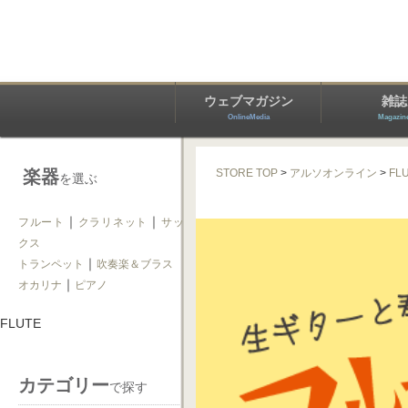
ウェブマガジン
雑誌
OnlineMedia
Magazin
楽器
STORE TOP
>
アルソオンライン
>
FL
を選ぶ
｜
｜
フルート
クラリネット
サッ
クス
｜
トランペット
吹奏楽＆ブラス
｜
オカリナ
ピアノ
FLUTE
カテゴリー
で探す