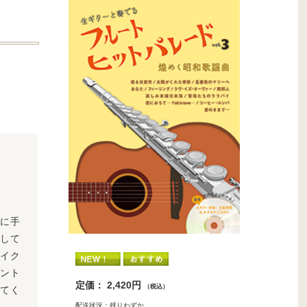
ろに手
として
イク
ント
定価： 2,420円
（税込）
してく
配送状況：残りわずか