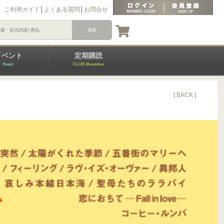
ご利用ガイド
│
よくある質問
│
お問合せ
イベント
定期購読
Event
CLUB Mmember
[ BACK ]