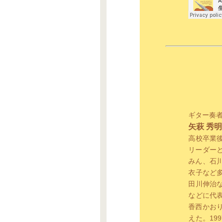
ギター奏
矢萩 秀明 
高校卒業
リーダー
みん、石
衣子など多
田川伸治
などに代
香西かお
えた。19