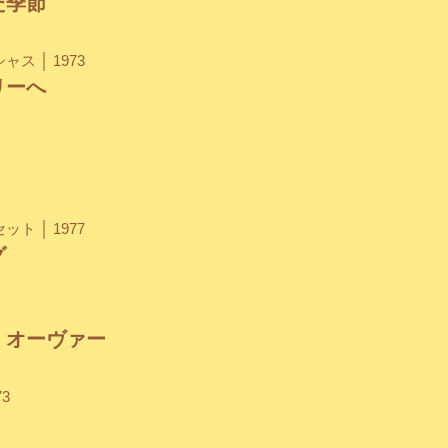
た季節
ス │ 1973
リーへ
ト │ 1977
グ
・オーヴァー
3