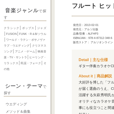
フルート ヒット
音楽ジャンル
で探
す
発売日：2013-02-01
│
│
クラシック
ポップス
ジャズ
発売元：アルソ出版
│
│
品番/型番：ALFHP3
FUSION
FUNK・R＆B/ソウル
ISBN/JAN：978-4-87312-348-6
│
ワールド・ラテン・ボサノヴァ
販売ストア： アルソオンライン
│
ラブ・ウエディング
クリスマス
│
│
ソング
アニメ・ゲーム
映画音
│
楽・TV・サントラ
ヒーリング・
Detail｜主な仕様
│
│
リラックス
民謡・フォーク
そ
ギター伴奏カラオケC
の他
About it｜商品解説
大好評を博した「フル
シーン・テーマ
で
が届く選曲のうえ、C
探す
活躍する矢萩秀明氏
オリティなカラオケ
ウエディング
事にも役立つこと間
メソッド＆曲集