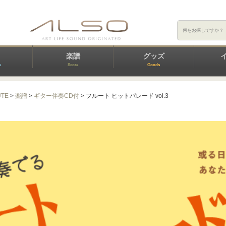
楽譜
グッズ
e
Score
Goods
UTE
>
楽譜
>
ギター伴奏CD付
> フルート ヒットパレード vol.3