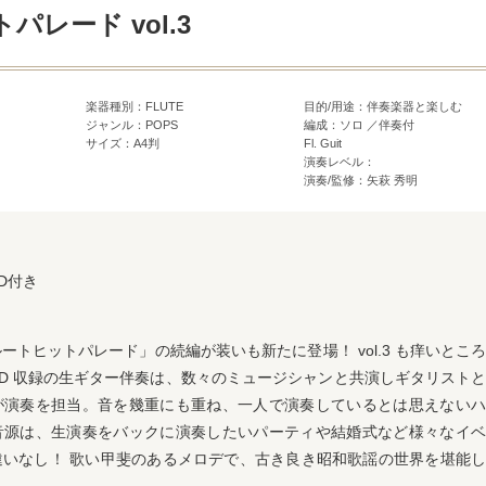
パレード vol.3
楽器種別：FLUTE
目的/用途：伴奏楽器と楽しむ
ジャンル：POPS
編成：ソロ ／伴奏付
サイズ：A4判
Fl. Guit
演奏レベル：
演奏/監修：矢萩 秀明
D付き
ートヒットパレード」の続編が装いも新たに登場！ vol.3 も痒いとこ
D 収録の生ギター伴奏は、数々のミュージシャンと共演しギタリスト
が演奏を担当。音を幾重にも重ね、一人で演奏しているとは思えないハ
音源は、生演奏をバックに演奏したいパーティや結婚式など様々なイベ
違いなし！ 歌い甲斐のあるメロデで、古き良き昭和歌謡の世界を堪能