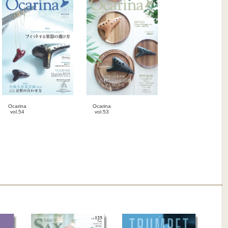
Ocarina
Ocarina
vol.54
vol.53
2025-07-20
2025-04-20
雑誌
雑誌