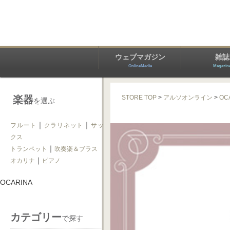
ウェブマガジン
雑誌
OnlineMedia
Magazin
楽器
STORE TOP
>
アルソオンライン
>
OC
を選ぶ
｜
｜
フルート
クラリネット
サッ
クス
｜
トランペット
吹奏楽＆ブラス
｜
オカリナ
ピアノ
OCARINA
カテゴリー
で探す