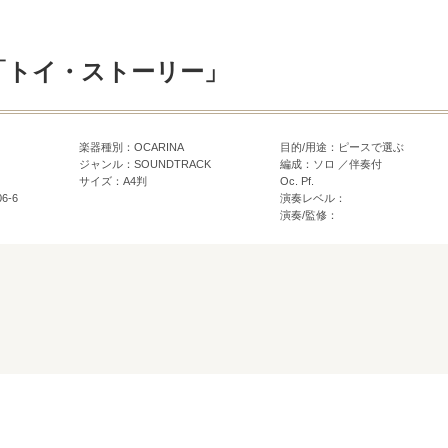
「トイ・ストーリー」
楽器種別：OCARINA
目的/用途：ピースで選ぶ
ジャンル：SOUNDTRACK
編成：ソロ ／伴奏付
サイズ：A4判
Oc. Pf.
06-6
演奏レベル：
演奏/監修：