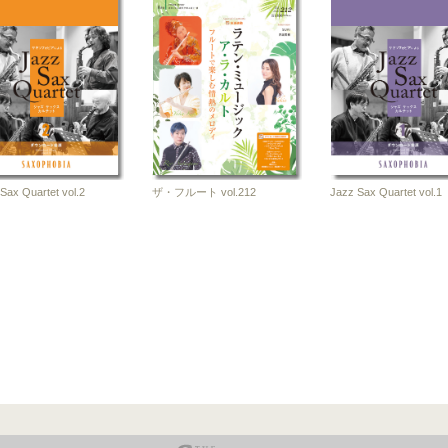
a
1-20
誌
Sax Quartet vol.2
ザ・フルート vol.212
Jazz Sax Quartet vol.1