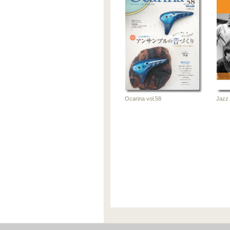
Ocarina
Ocarin
vol.52
vol.51
2025-01-30
2024-1
雑誌
雑
Jazz 
Ocarina vol.58