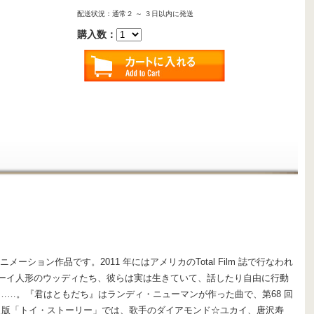
配送状況：通常２ ～ ３日以内に発送
購入数：
ション作品です。2011 年にはアメリカのTotal Film 誌で行なわれ
ボーイ人形のウッディたち、彼らは実は生きていて、話したり自由に行動
…。『君はともだち』はランディ・ニューマンが作った曲で、第68 回
え版「トイ・ストーリー」では、歌手のダイアモンド☆ユカイ、唐沢寿