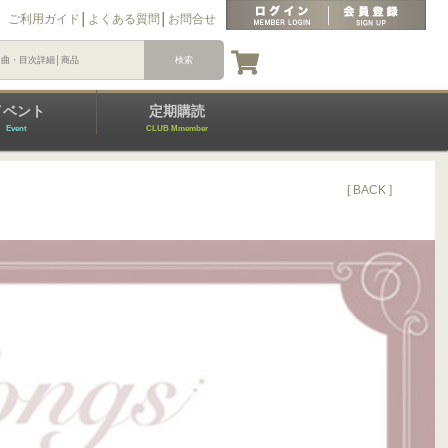
ご利用ガイド
│
よくある質問
│
お問合せ
イベント
定期購読
Event
CLUB Mmember
[ BACK ]