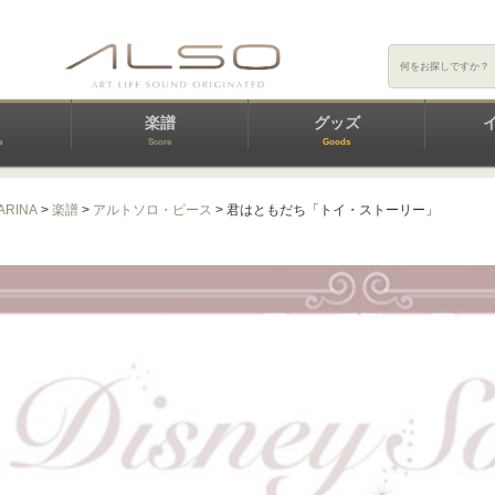
楽譜
グッズ
e
Score
Goods
ARINA
>
楽譜
>
アルトソロ・ピース
> 君はともだち「トイ・ストーリー」