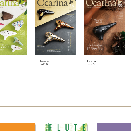
Ocarina
a
Ocarina
vol.55
vol.56
2025-10-20
4-20
2026-01-20
雑誌
誌
雑誌