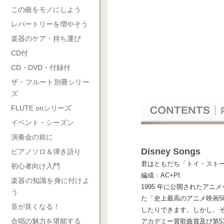
この曲をモノにしよう
レパートリーを増やそう
楽器のケア・持ち運び
CD付
CD・DVD・付録付
ザ・フルート別冊シリー
ズ
FLUTE onシリーズ
イベント・シーズン
演奏会の前に
Disney Songs
ピアノソロ＆弾き語り
君はともだち「トイ・スト
初心者向け入門
編成：AC+Pf.
楽器の知識を身に付けよ
1995 年に公開されたアニ
う
た「史上最高のアニメ映画5
音が良くなる！
したりできます。しかし、そ
合唱の魅力を堪能する
アカデミー賞歌曲賞及び第5