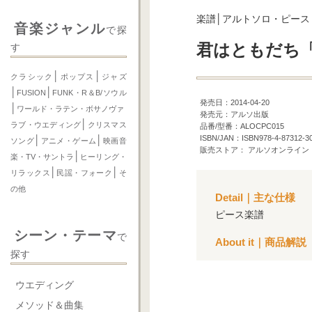
楽譜│アルトソロ・ピース
音楽ジャンル
で探
君はともだち
す
│
│
クラシック
ポップス
ジャズ
│
│
FUSION
FUNK・R＆B/ソウル
発売日：2014-04-20
│
ワールド・ラテン・ボサノヴァ
発売元：アルソ出版
│
ラブ・ウエディング
クリスマス
品番/型番：ALOCPC015
ISBN/JAN：ISBN978-4-87312-3
│
│
ソング
アニメ・ゲーム
映画音
販売ストア： アルソオンライン
│
楽・TV・サントラ
ヒーリング・
│
│
リラックス
民謡・フォーク
そ
の他
Detail｜主な仕様
ピース楽譜
シーン・テーマ
で
About it｜商品解説
探す
ウエディング
メソッド＆曲集