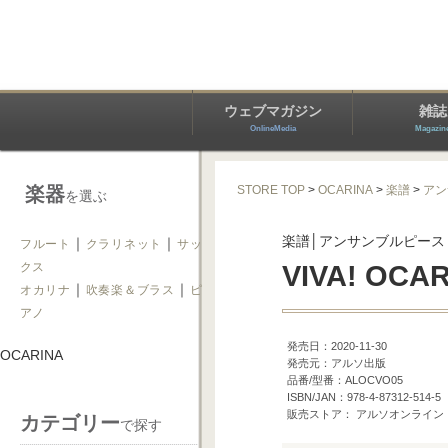
ウェブマガジン
雑誌
OnlineMedia
Magazin
楽器
STORE TOP
>
OCARINA
>
楽譜
>
アン
を選ぶ
楽譜│アンサンブルピース
｜
｜
フルート
クラリネット
サッ
クス
VIVA! O
｜
｜
オカリナ
吹奏楽＆ブラス
ピ
アノ
発売日：2020-11-30
OCARINA
発売元：アルソ出版
品番/型番：ALOCVO05
ISBN/JAN：978-4-87312-514-5
販売ストア： アルソオンライン
カテゴリー
で探す