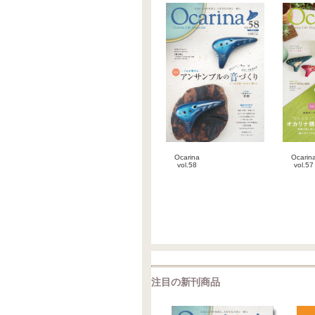
Ocarina
Ocarin
vol.58
vol.57
雑誌
雑
注目の新刊商品