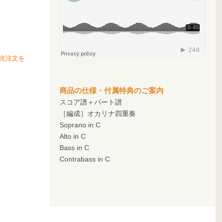
次注文を
商品の仕様・付属特典のご案内
スコア譜＋パート譜
［編成］オカリナ四重奏
Soprano in C
Alto in C
Bass in C
Contrabass in C