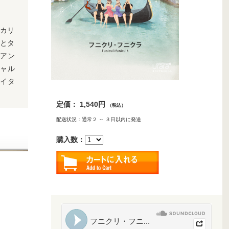
オカリ
』とタ
ナアン
ャル
イタ
定価： 1,540円
（税込）
配送状況：通常２ ～ ３日以内に発送
購入数：