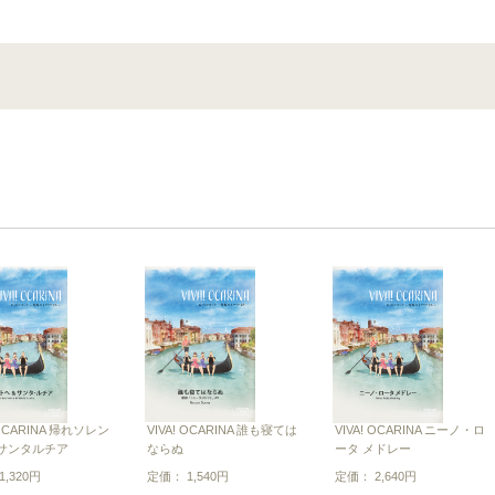
 OCARINA 帰れソレン
VIVA! OCARINA 誰も寝ては
VIVA! OCARINA ニーノ・ロ
サンタルチア
ならぬ
ータ メドレー
,320円
定価： 1,540円
定価： 2,640円