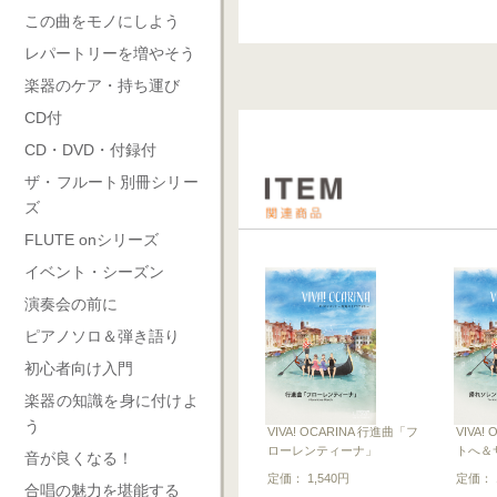
この曲をモノにしよう
レパートリーを増やそう
楽器のケア・持ち運び
CD付
CD・DVD・付録付
ザ・フルート別冊シリー
ズ
FLUTE onシリーズ
イベント・シーズン
演奏会の前に
ピアノソロ＆弾き語り
初心者向け入門
楽器の知識を身に付けよ
う
VIVA! OCARINA 行進曲「フ
VIVA!
ローレンティーナ」
トへ＆
音が良くなる！
定価： 1,540円
定価： 1
合唱の魅力を堪能する