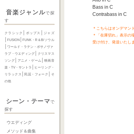
Bass in C
音楽ジャンル
で探
Contrabass in C
す
＊こちらはオンデマン
│
│
クラシック
ポップス
ジャズ
＊「在庫切れ」表示の
│
│
FUSION
FUNK・R＆B/ソウル
受け付け、発送いたし
│
ワールド・ラテン・ボサノヴァ
│
ラブ・ウエディング
クリスマス
│
│
ソング
アニメ・ゲーム
映画音
│
楽・TV・サントラ
ヒーリング・
│
│
リラックス
民謡・フォーク
そ
の他
シーン・テーマ
で
探す
ウエディング
メソッド＆曲集