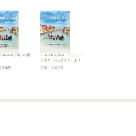
 OCARINA ナポリの踊
VIVA! OCARINA 「ニュー・
シネマ・パラダイス」より
,540円
定価： 2,420円