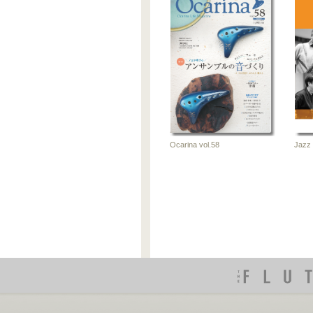
Ocarina
Ocarin
vol.52
vol.51
雑誌
雑
Jazz 
Ocarina vol.58