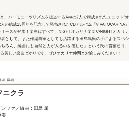
oと、ハーモニーやリズムを担当するAyaの2人で構成されたユニット“
2人の結成15周年を記念して発売されたCDアルバム『VIVA! OCARINA
リーズが登場！楽曲はすべて、NIGHTオカリナ楽団やNIGHTオカリ
揮者として、また作編曲家としても活躍する田島篤氏の手によるスペシ
もちろん、編曲にも自然と力が入るのを感じた」という氏の言葉通り、
れる美しい楽曲ばかりです。ぜひオカリナ仲間とお愉しみください！
フニクラ
ンツァ／編曲：田島 篤
重奏