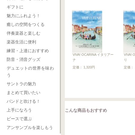
ギフトに
魅力にふれよう！
癒しの空間をつくる
伴奏楽器と楽しむ
楽器生活に便利
練習・上達におすすめ
VIVA! OCARINA イタリアー
VIVA!
防音・消音グッズ
ナ
り
定価： 1,320円
定価： 1
デュエットの世界を味わ
う
サントラの魅力
まとめて買いたい
バンドと吹ける！
上手になろう
こんな商品もおすすめ
ピースで選ぶ
アンサンブルを楽しもう