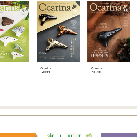
Ocarina
a
Ocarina
vol.55
vol.56
雑誌
誌
雑誌