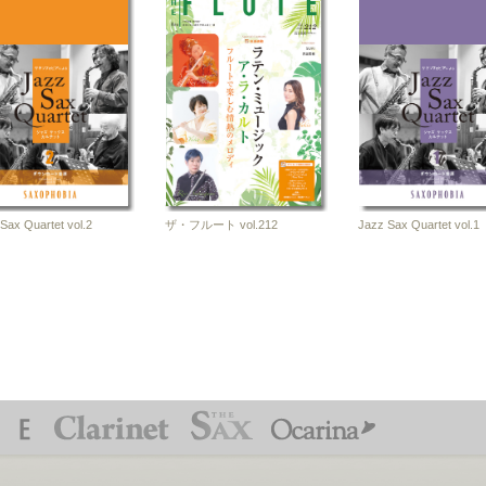
a
誌
Sax Quartet vol.2
ザ・フルート vol.212
Jazz Sax Quartet vol.1