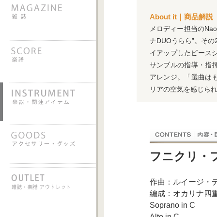
About it｜商品解説
メロディー担当のNa
ナDUOうらら”。その
イアップしたピースシ
サンブルの指導・指
アレンジ。「選曲は
リアの空気を感じら
フニクリ・
作曲：ルイージ・デ
編成：オカリナ四
Soprano in C
Alto in C