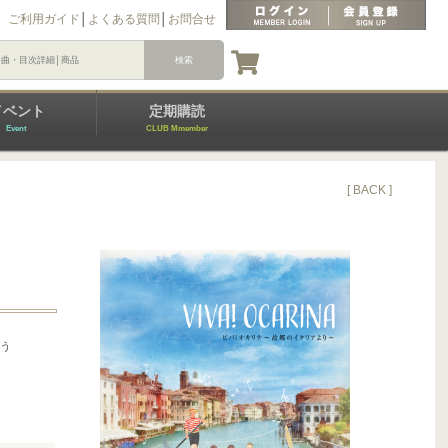
ご利用ガイド
│
よくある質問
│
お問合せ
イベント
定期購読
Event
CLUB Mmember
[ BACK ]
もう