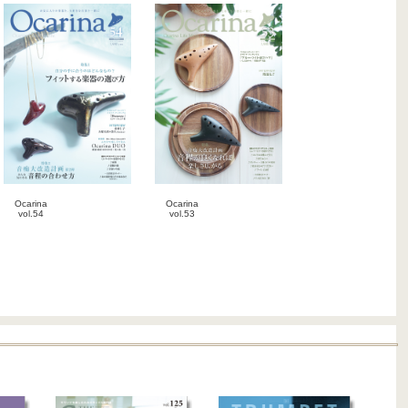
Ocarina
Ocarina
vol.54
vol.53
雑誌
雑誌