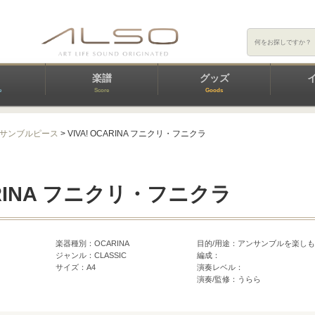
楽譜
グッズ
e
Score
Goods
サンブルピース
> VIVA! OCARINA フニクリ・フニクラ
CARINA フニクリ・フニクラ
楽器種別：OCARINA
目的/用途：アンサンブルを楽し
ジャンル：CLASSIC
編成：
サイズ：A4
演奏レベル：
演奏/監修：うらら