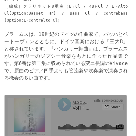
［編成］クラリネット8重奏（E♭Cl / 4B♭Cl / E♭Alto
Cl(Option:Basset Hr) / Bass Cl / Contrabass
(Option:E♭Contralto Cl）
ブラームスは、19世紀のドイツの作曲家で、バッハとベ
ートーヴェンとともに、ドイツ音楽における「三大B」
と称されています。『ハンガリー舞曲』は、ブラームス
がハンガリーのジプシー音楽をもとに作った作品集で
す。第6番は第二集に収められている変ニ長調のVivace
で、原曲のピアノ四手よりも管弦楽や吹奏楽で演奏され
る機会の多い曲です。