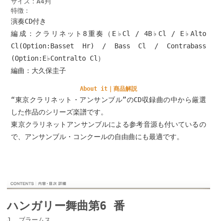
サイズ：A4判
特徴：
演奏CD付き
編成：クラリネット8重奏（E♭Cl / 4B♭Cl / E♭Alto
Cl(Option:Basset Hr) / Bass Cl / Contrabass
(Option:E♭Contralto Cl）
編曲：大久保圭子
About it｜商品解説
“東京クラリネット・アンサンブル”のCD収録曲の中から厳選
した作品のシリーズ楽譜です。
東京クラリネットアンサンブルによる参考音源も付いているの
で、アンサンブル・コンクールの自由曲にも最適です。
ハンガリー舞曲第6 番
J. ブラームス