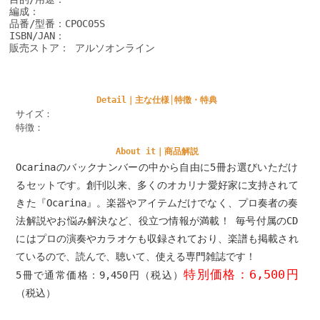
編成：
品番/型番：CPOC05S
ISBN/JAN：
販売ストア： アルソオンライン
Detail｜主な仕様│特徴・特典
サイズ：
特徴：
About it｜商品解説
Ocarinaのバックナンバーの中から自由に5冊お選びいただけ
るセットです。創刊以来、多くのオカリナ愛好家に支持されて
きた『Ocarina』。楽器やアイテムだけでなく、プロ奏者の奏
法解説やお悩み解決など、役立つ情報が満載！ 毎号付属のCD
にはプロの演奏やカラオケも収録されており、楽譜も掲載され
ているので、読んで、聴いて、使える専門雑誌です！
特別価格：6,500円
5冊で通常価格：9,450円（税込）
（税込）