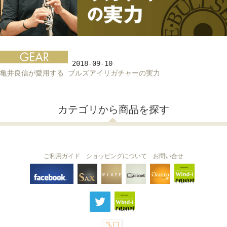
2018-09-10
亀井良信が愛用する ブルズアイリガチャーの実力
カテゴリから商品を探す
ご利用ガイド
ショッピングについて
お問い合せ
THE FLUTE
THE SAX
The Clarinet
Wind-i
Ocarina