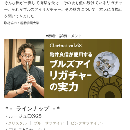
そんな氏が一奏して衝撃を受け、その後も使い続けているリガチャ
ー、それがブルズアイリガチャー。その魅力について、本人に直接話
を聞いてきました！
取材協力：桐朋学園大学
▼奏者 試奏コメント
＊- ラインナップ -＊
・ルージュEX925
（
クリスタル
|
ブルーサファイア
|
ピンクサファイア
）
・ブルズEXセレクト