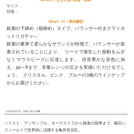
Detail｜主な仕様│特徴・特典
サイズ：
特徴：
About it｜商品解説
銀製の下締め（順締め）タイプ、バランサー付きクラリネ
ットリガチャ―。
銀製の重厚で柔らかなサウンドが特徴で、バランサーが装
着されていることにより、 リードで発生した振動をムダ
なくマウスピースに伝達します。 倍音豊かな音色に加
え、
まで、音量レンジの広さを実感いただけるでし
pp～ff
ょう。 クリスタル、ピンク、ブルーの3種のラインナップ
からお選びください。
ソリスト、アンサンブル、オーケストラから後進の指導まで、幅広い
フィールドで世界的に活躍する亀井良信氏。