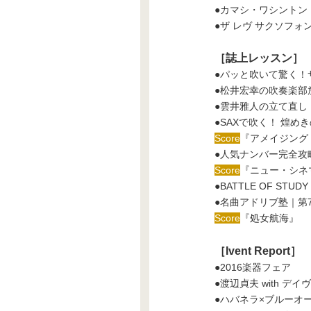
●カマシ・ワシントン
●ザ レヴ サクソフォ
［誌上レッスン］
●パッと吹いて驚く！
●松井宏幸の吹奏楽部
●雲井雅人の立て直し
●SAXで吹く！ 煌め
Score
『アメイジング
●人気ナンバー完全攻略レ
Score
『ニュー・シネ
●BATTLE OF STUDY
●名曲アドリブ塾｜第
Score
『処女航海』
［Ivent Report］
●2016楽器フェア
●渡辺貞夫 with 
●ハバネラ×ブルーオーロラ 