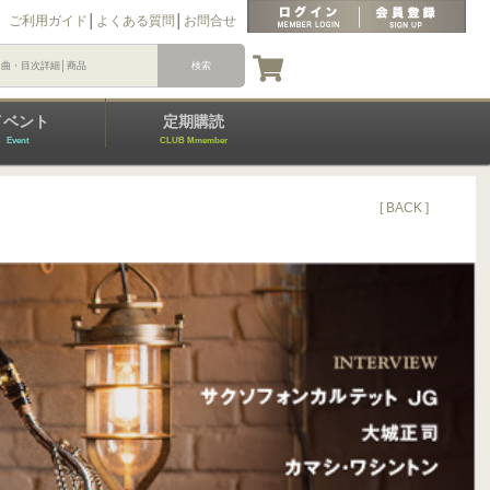
ご利用ガイド
│
よくある質問
│
お問合せ
イベント
定期購読
Event
CLUB Mmember
[ BACK ]