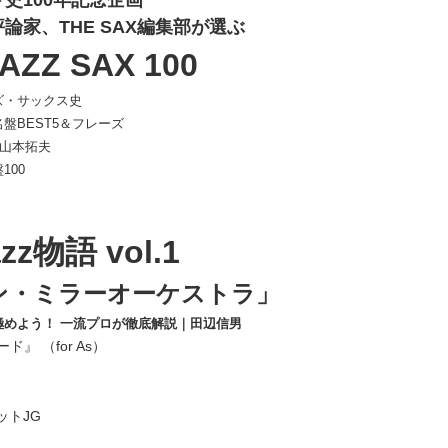
史100年記念企画
論家、THE SAX編集部が選ぶ
AZZ SAX 100
ズ・サックス史
盤BEST5＆フレーズ
山本拓夫
100
azz物語 vol.1
ン・ミラーオーケストラ」
極めよう！ 一流プロが徹底解説｜田辺信男
』 （for As）
ットJG