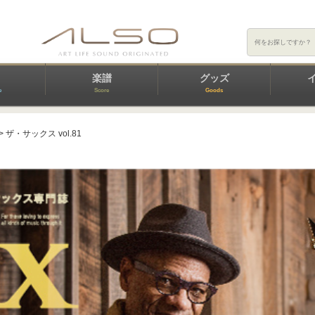
楽譜
グッズ
e
Score
Goods
> ザ・サックス vol.81