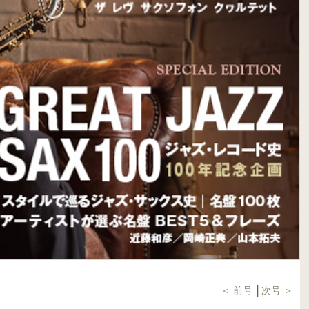
＜ 前号
│
次号 ＞