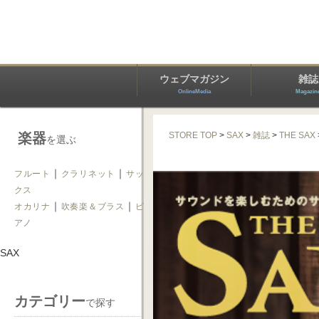
ウェブマガジン
雑誌
OnlineMedia
Magazin
楽器
STORE TOP
>
SAX
>
雑誌
>
THE SAX
を選ぶ
｜
｜
フルート
クラリネット
サッ
クス
｜
｜
オカリナ
吹奏楽＆ブラス
ピ
アノ
SAX
カテゴリー
で探す