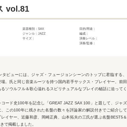
ol.81
楽器種別：SAX
目的/用途：
ジャンル：JAZZ
編成：
サイズ：
演奏レベル：
演奏/監修：
ンタビューには、ジャズ・フュージョンシーンのトップに君臨する、
登場。氏と同じ音楽ルーツを持つ国内若手サックス・プレイヤー、前田
あるソウルフル＆歌心溢れるスピリチュアルなプレイの秘話に迫ってく
ード史100年を記念し「GREAT JAZZ SAX 100」と題して、ジャ
に、この100年に残された名盤の数々を評論家の解説付きでご紹介し
レイヤー、近藤和彦、岡崎正典、山本拓夫の三氏が選ぶ名盤BEST5
付きで掲載しました。