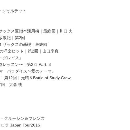
ン クヮルテット
サックス運指本活用術｜最終回｜川口 力
放浪記｜第2回
！サックスの基礎｜最終回
きの洋楽ヒット｜第2回｜山口宗真
・グレイス』
ッスン〜｜第2回 Part. 3
マ・パラダイス〜愛のテーマ』
 ｜第12回｜元晴＆Battle of Study Crew
7回｜大森 明
デイヴ・グルーシン＆フレンズ
Japan Tour2016