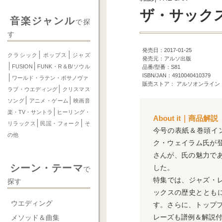
ザ・サックス v
音楽ジャンル
で探
す
発売日：2017-01-25
│
│
クラシック
ポップス
ジャズ
発売元：アルソ出版
│
│
FUSION
FUNK・R＆B/ソウル
品番/型番：S81
ISBN/JAN：4910040410379
│
ワールド・ラテン・ボサノヴァ
販売ストア： アルソオンライン
│
ラブ・ウエディング
クリスマス
│
│
ソング
アニメ・ゲーム
映画音
│
楽・TV・サントラ
ヒーリング・
About it｜商品解説
│
│
リラックス
民謡・フォーク
そ
今号の表紙＆巻頭イ
の他
ク・ウェイラム氏が
さんが、氏の魅力で
シーン・テーマ
した。
で
特集では、ジャズ・レコ
探す
ックスの歴史ととも
ウエディング
す。さらに、トッププ
レーズも譜例＆解説
メソッド＆曲集