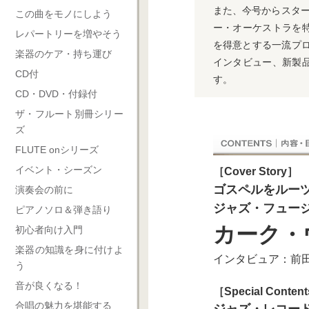
また、今号からスタート
この曲をモノにしよう
ー・オーケストラを
レパートリーを増やそう
を得意とする一流プ
楽器のケア・持ち運び
インタビュー、新製
CD付
す。
CD・DVD・付録付
ザ・フルート別冊シリー
ズ
FLUTE onシリーズ
イベント・シーズン
［Cover Story］
ゴスペルをルー
演奏会の前に
ジャズ・フュー
ピアノソロ＆弾き語り
カーク・
初心者向け入門
楽器の知識を身に付けよ
インタビュア：前
う
音が良くなる！
［Special Conten
合唱の魅力を堪能する