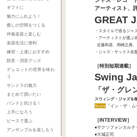
ジャズ・レコード
ギフトに
アーティスト、評
魅力にふれよう！
GREAT J
癒しの空間をつくる
・スタイルで巡るジャ
伴奏楽器と楽しむ
・アーティストが選ぶ名
楽器生活に便利
近藤和彦、岡崎正典、
練習・上達におすすめ
・ジャズ・サックス名盤
防音・消音グッズ
［特別短期連載］
デュエットの世界を味わ
Swing J
う
サントラの魅力
「ザ・グレ
まとめて買いたい
スウィング・ジャズを
バンドと吹ける！
Score
『イン・ザ・ムード
上手になろう
［INTERVIEW］
ピースで選ぶ
●サクソフォンカルテ
アンサンブルを楽しもう
●大城正司