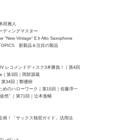
× 本田雅人
ーディングマスター
"New Vintage" E♭Alto Saxophone
ER TOPICS 新製品＆注目の製品
MV レコメンドディスク3本勝負！｜第4回
Europe｜第3回｜岡部源蔵
York｜第34回｜鄭優樹
ためのハローワーク｜第15回｜佐藤淳一
徒然” ｜第71回｜辻本進輔
企画！「サックス独習ガイド」活用法
読者プレゼント