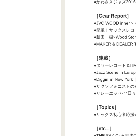
●かわさきジャズ2016
［Gear Report］
●JVC WOOD inner 
●簡単！サックスレコ
●勝田一樹×Wood Stone 
●MAKER & DEAL
［連載］
●タワーレコード＆H
●Jazz Scene in 
●Diggin’ in New 
●サクソフォニストの
●リレーエッセイ“日々
［Topics］
●サックス初心者応援
［etc...］
●THE SAX Club 