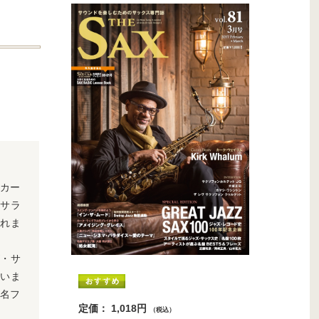
カー
サラ
れま
ズ・サ
ていま
＆名フ
定価： 1,018円
（税込）