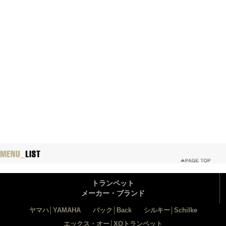
トランペット
メーカー・ブランド
ヤマハ│YAMAHA
バック│Back
シルキー│Schilke
エックス・オー│XOトランペット