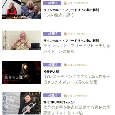
［CLUB MEMBER］
ラインホルト・フリードリヒの魅力解剖
二人の盟友に訊く
［CLUB MEMBER］
ラインホルト・フリードリヒの魅力解剖
ラインホルト・フリードリヒ〜美しき
ハイトーンの秘密
［CLUB MEMBER］
松井秀太郎
NYレコーディングで早くも2nd作を完
成させた本邦ジャズ界の超新星
［CLUB MEMBER］
THE TRUMPET vol.14
郷里の岩手を拠点に活動する異色の国
際派ソリスト 佐々木駿