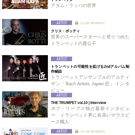
アダム・ラッパの世界
［CLUB MEMBER］
クリス・ボッティ
世界のスーパースターへと登りつめた
トランペットの貴公子
トランペットの可能性を拡げる2ndアルバム制
作秘話
トランペットアンサンブルのアルティ
ザン「Bach Artists Japan 匠」インタ
ビュー
THE TRUMPET vol.10 | Interview
ボブ・リーブス独占最新インタビュ
ー トランペット界に名高いマウスピ
ース職人
［CLUB MEMBER］