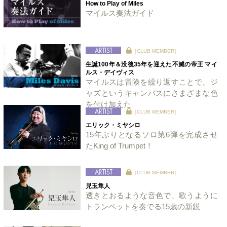
How to Play of Miles
マイルス奏法ガイド
［CLUB MEMBER］
生誕100年＆没後35年を迎えた不滅の帝王 マイ
ルス・デイヴィス
マイルスは冒険を繰り返すことで、ジ
ャズというキャンバスにさまざまな色
を付け加えた
［CLUB MEMBER］
エリック・ミヤシロ
15年ぶりとなるソロ第6弾を完成させ
たKing of Trumpet！
［CLUB MEMBER］
児玉隼人
透きとおるような音色で、歌うように
トランペットを奏でる15歳の新鋭