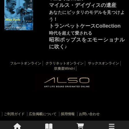
マイルス・デイヴィスの遺産
あなたにピッタリのモデルを見つけよ
う！
トランペットケースCollection
時代を超えて愛される
昭和ポップスをエモーショナル
に吹く♪
音源連動：演奏by宇野嘉紘
カバー：マイルス・デイヴィス
フルートオンライン
クラリネットオンライン
サックスオンライン
THE TRUMPET 最新18号
THE TRUMPETバックナンバー
吹奏楽Wind-i
トランペット楽譜一覧
ご利用ガイド
広告掲載について
採用情報
お問い合わせ
© 2010-2022 ALSOJ ONLINE All rights reserved.