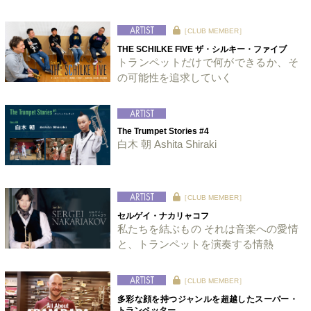
［CLUB MEMBER］
THE SCHILKE FIVE ザ・シルキー・ファイブ
トランペットだけで何ができるか、そ
の可能性を追求していく
The Trumpet Stories #4
白木 朝 Ashita Shiraki
［CLUB MEMBER］
セルゲイ・ナカリャコフ
私たちを結ぶもの それは音楽への愛情
と、トランペットを演奏する情熱
［CLUB MEMBER］
多彩な顔を持つジャンルを超越したスーパー・
トランペッター