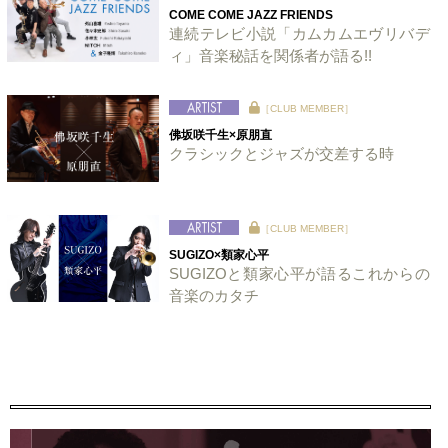
COME COME JAZZ FRIENDS
連続テレビ小説「カムカムエヴリバデ
ィ」音楽秘話を関係者が語る!!
［CLUB MEMBER］
佛坂咲千生×原朋直
クラシックとジャズが交差する時
［CLUB MEMBER］
SUGIZO×類家心平
SUGIZOと類家心平が語るこれからの
音楽のカタチ