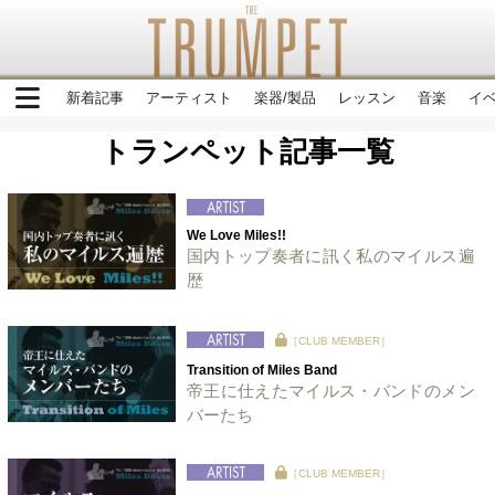
新着記事
アーティスト
楽器/製品
レッスン
音楽
イ
トランペット記事一覧
We Love Miles!!
国内トップ奏者に訊く私のマイルス遍
歴
［CLUB MEMBER］
Transition of Miles Band
帝王に仕えたマイルス・バンドのメン
バーたち
［CLUB MEMBER］