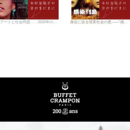
アートと社会問題……2020年の幕開けに
身近に迫る現実社会の悪――“感染列島”の行方やいかに？