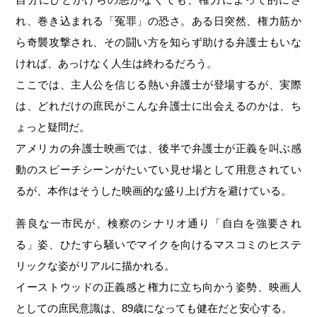
れ、巻き込まれる「冤罪」の恐さ。ある日突然、権力筋か
ら奇襲攻撃され、その闘い方を知らず助ける弁護士もいな
ければ、あっけなく人生は終わるだろう。
ここでは、主人公を信じる熱い弁護士が登場するが、実際
は、どれだけの庶民がこんな弁護士に出会えるのかは、ち
ょっと疑問だ。
アメリカの弁護士映画では、後半で弁護士が正義を叫ぶ感
動のスピーチシーンがたいてい見せ場として用意されてい
るが、本作はそうした映画的な盛り上げ方を避けている。
善良な一市民が、検察のシナリオ通り「自白を強要され
る」姿、ひたすら騒いでマイクを向けるマスコミのヒステ
リックな姿がリアルに描かれる。
イーストウッドの正義感と権力に立ち向かう姿勢、映画人
としての庶民意識は、89歳になっても健在だと安心する。