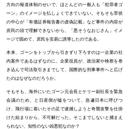
方向の報道体制のせいで、ほとんどの一般人も「犯罪者ゴ
ーン」のイメージを払しょくできていない。そもそも罪状
の中心が「有価証券報告書の虚偽記載」など事件の内容が
庶民の頭で理解できないから、「悪そうなおじさん」イメ
ージで固めて、庶民を安易に誘導したのである。
本来、ゴーンをトップから引きずり下ろすのは一企業の社
内案件であるはずなのに、企業役員が、政治家や検察を巻
き込んで司法取引きまでして、国際的な刑事事件へと広げ
たのはなぜなのだろうか。
そもそも、海外にいたゴーン元会長とケリー副社長を緊急
会議のため、と日産側が嘘をついて、急遽日本に呼びつ
け、飛行場に着いたその足で逮捕しようと奇襲攻撃を仕掛
けた始まりから、不可解だった。そこまでしないと捕まえ
られない、知性のない凶悪犯なのか？