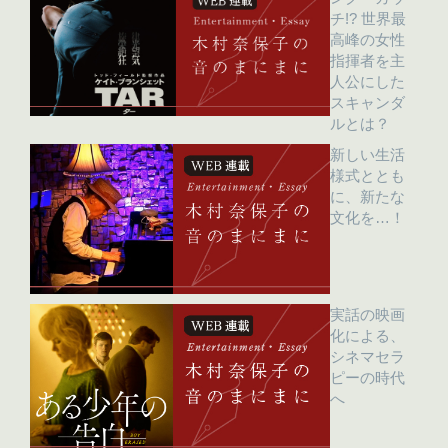
チ!? 世界最
高峰の女性
指揮者を主
人公にした
スキャンダ
ルとは？
新しい生活
様式ととも
に、新たな
文化を…！
実話の映画
化による、
シネマセラ
ピーの時代
へ