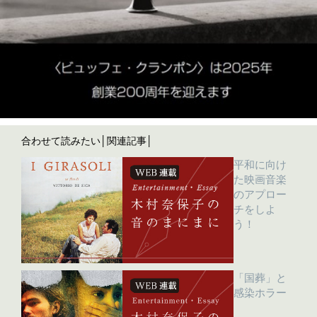
合わせて読みたい│関連記事│
平和に向け
た映画音楽
のアプロー
チをしよ
う！
「国葬」と
感染ホラー