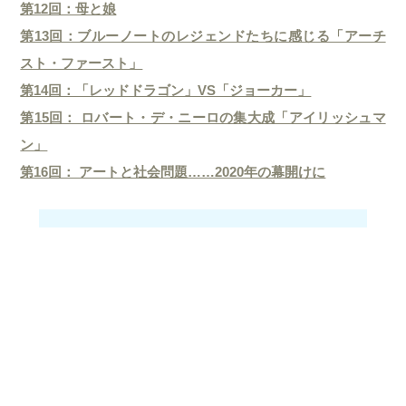
第12回：母と娘
第13回：ブルーノートのレジェンドたちに感じる「アーチ
スト・ファースト」
第14回：「レッドドラゴン」VS「ジョーカー」
第15回： ロバート・デ・ニーロの集大成「アイリッシュマ
ン」
第16回： アートと社会問題……2020年の幕開けに