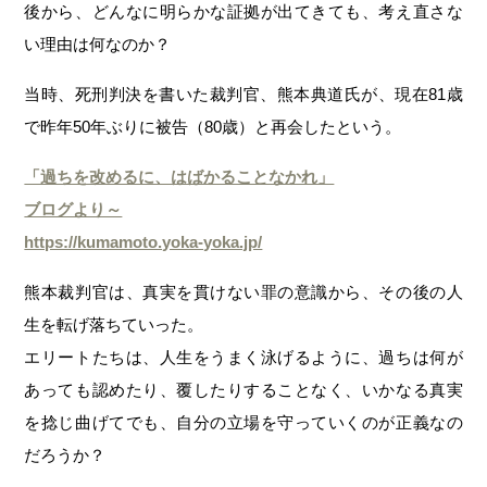
後から、どんなに明らかな証拠が出てきても、考え直さな
い理由は何なのか？
当時、死刑判決を書いた裁判官、熊本典道氏が、現在81歳
で昨年50年ぶりに被告（80歳）と再会したという。
「過ちを改めるに、はばかることなかれ」
ブログより～
https://kumamoto.yoka-yoka.jp/
熊本裁判官は、真実を貫けない罪の意識から、その後の人
生を転げ落ちていった。
エリートたちは、人生をうまく泳げるように、過ちは何が
あっても認めたり、覆したりすることなく、いかなる真実
を捻じ曲げてでも、自分の立場を守っていくのが正義なの
だろうか？