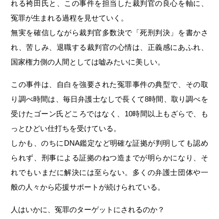
れる袴田氏と、この事件を担当した裁判官の良心を軸に、
冤罪が生まれる過程を見せていく。
無実を確信しながら裁判官多数決で「死刑判決」を書かさ
れ、苦しみ、退職する裁判官の心情は、正義感にあふれ、
国家権力側の人間としては嘘みたいに美しい。
この事件は、自白を強要された冤罪事件の典型で、その取
り調べ時間は、毎日弁護士なしで長くて8時間、取り調べを
受けたゴーン氏どころではなく、10時間以上もざらで、も
っとひどい仕打ちを受けている。
しかも、のちにDNA鑑定など明確な証拠が判明しても認め
られず、刑事による証拠のねつ造までが明らかになり、そ
れでもいまだに解決には至らない。多くの弁護士団体や一
般の人々から応援サポートが続けられている。
人はいかに、冤罪のターゲットにされるのか？