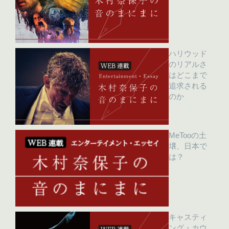
ハリウッド
のリアルさ
はどこまで
追求される
のか
MeTooの土
壌、日本で
は？
キャスティ
ング・カウ