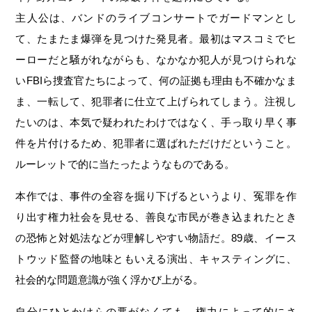
主人公は、バンドのライブコンサートでガードマンとし
て、たまたま爆弾を見つけた発見者。最初はマスコミでヒ
ーローだと騒がれながらも、なかなか犯人が見つけられな
いFBIら捜査官たちによって、何の証拠も理由も不確かなま
ま、一転して、犯罪者に仕立て上げられてしまう。注視し
たいのは、本気で疑われたわけではなく、手っ取り早く事
件を片付けるため、犯罪者に選ばれただけだということ。
ルーレットで的に当たったようなものである。
本作では、事件の全容を掘り下げるというより、冤罪を作
り出す権力社会を見せる、善良な市民が巻き込まれたとき
の恐怖と対処法などが理解しやすい物語だ。89歳、イース
トウッド監督の地味ともいえる演出、キャスティングに、
社会的な問題意識が強く浮かび上がる。
自分にひとかけらの悪がなくても、権力によって的にさ