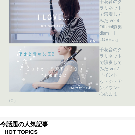
千花音のク
ラリネット
で演奏して
みた vol.8
Official髭男
dism「I
LOVE…」
千花音のク
ラリネット
で演奏して
みた vol.7
「イント
ゥ・ジ・ア
ンノウン~
心のまま
に」
今話題の人気記事
HOT TOPICS