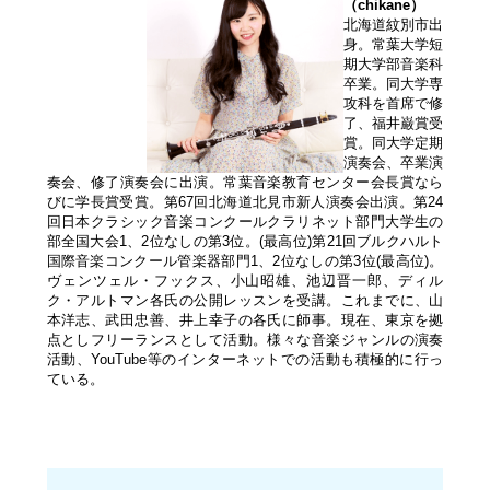
（chikane）
北海道紋別市出
身。常葉大学短
期大学部音楽科
卒業。同大学専
攻科を首席で修
了、福井巌賞受
賞。同大学定期
演奏会、卒業演
奏会、修了演奏会に出演。常葉音楽教育センター会長賞なら
びに学長賞受賞。第67回北海道北見市新人演奏会出演。第24
回日本クラシック音楽コンクールクラリネット部門大学生の
部全国大会1、2位なしの第3位。(最高位)第21回ブルクハルト
国際音楽コンクール管楽器部門1、2位なしの第3位(最高位)。
ヴェンツェル・フックス、小山昭雄、池辺晋一郎、ディル
ク・アルトマン各氏の公開レッスンを受講。これまでに、山
本洋志、武田忠善、井上幸子の各氏に師事。現在、東京を拠
点としフリーランスとして活動。様々な音楽ジャンルの演奏
活動、YouTube等のインターネットでの活動も積極的に行っ
ている。