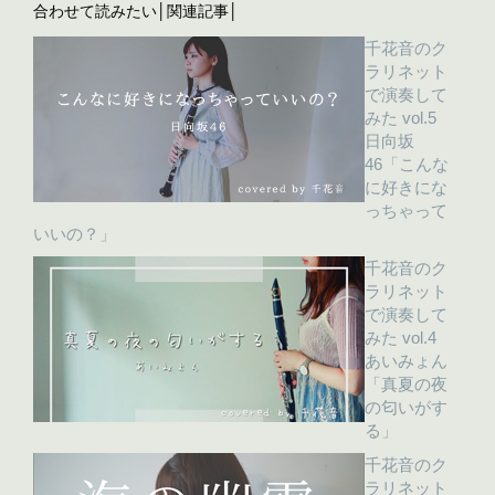
合わせて読みたい│関連記事│
千花音のク
ラリネット
で演奏して
みた vol.5
日向坂
46「こんな
に好きにな
っちゃって
いいの？」
千花音のク
ラリネット
で演奏して
みた vol.4
あいみょん
「真夏の夜
の匂いがす
る」
千花音のク
ラリネット