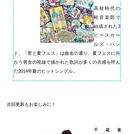
高校時代の
軽音楽部で
結成された3
ピースガー
ルズ・バン
ド。「君と夏フェス」は曲名の通り、夏フェスに向
かう男女の視線で描かれた歌詞が多くの共感を呼ん
だ2014年夏のヒットシングル。
次回更新もお楽しみに！
千花音