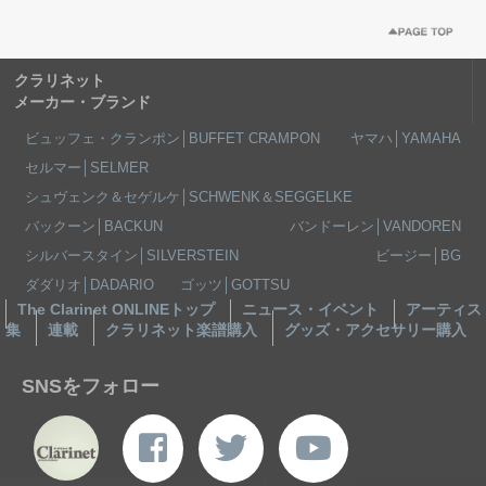
クラリネット
メーカー・ブランド
ビュッフェ・クランポン│BUFFET CRAMPON
ヤマハ│YAMAHA
セルマー│SELMER
シュヴェンク＆セゲルケ│SCHWENK＆SEGGELKE
バックーン│BACKUN
バンドーレン│VANDOREN
シルバースタイン│SILVERSTEIN
ビージー│BG
ダダリオ│DADARIO
ゴッツ│GOTTSU
The Clarinet ONLINEトップ
ニュース・イベント
アーティス
集
連載
クラリネット楽譜購入
グッズ・アクセサリー購入
SNSをフォロー