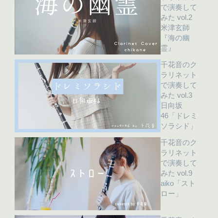
で演奏して
みた vol.2
米津玄師
『海の幽
霊』
千花音のク
ラリネット
で演奏して
みた vol.3
日向坂
46「ドレミ
ソラシド」
千花音のク
ラリネット
で演奏して
みた vol.9
aiko「スト
ロー」