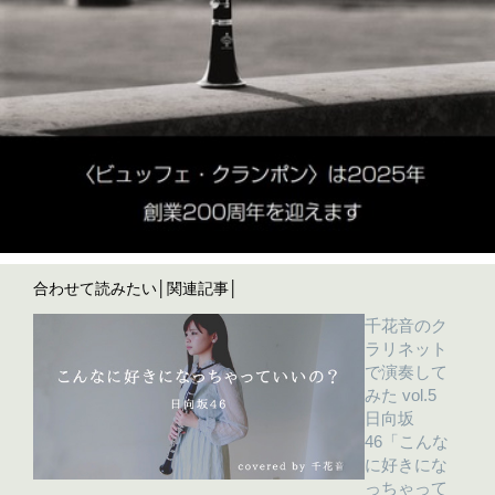
合わせて読みたい│関連記事│
千花音のク
ラリネット
で演奏して
みた vol.5
日向坂
46「こんな
に好きにな
っちゃって