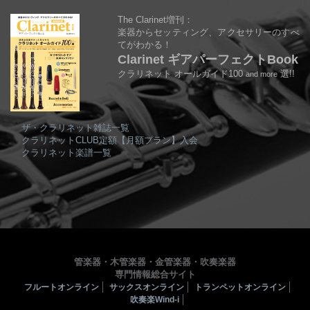
The Clarinet増刊：
楽器からセッティング、アクセサリーのすべ
てがわかる！
Clarinet ギアパーフェクトBook
クラリネット オールガイド100
選!!
and more
ザ・クラリネット雑誌一覧
クラリネットCLUB定額【月額プラン】入会
クラリネット楽譜一覧
管楽器・木管楽器・金管楽器・吹奏楽器
専門情報総合サイト
フルートオンライン
サックスオンライン
トランペットオンライン
吹奏楽Wind-i