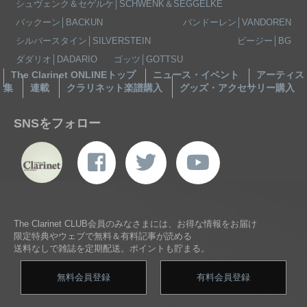
シュヴェンク＆セゲルケ│SCHWENK＆SEGGELKE
バックーン│BACKUN
バンドーレン│VANDOREN
シルバースタイン│SILVERSTEIN
ビージー│BG
ダダリオ│DADARIO
ゴッツ│GOTTSU
The Clarinet ONLINEトップ
ニュース・イベント
アーティス
集
連載
クラリネット楽譜購入
グッズ・アクセサリー購入
SNSをフォロー
The Clarinet CLUB会員のみなさまには、お得な情報をお届け
限定特典やウェブで無料＆有料記事が読める
送料なしで雑誌を定期配送。ポイントも貯まる。
無料会員登録
有料会員登録