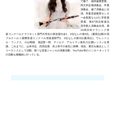
で修了、福井巌賞受賞。
同大学定期演奏会、卒業
演奏会、修了演奏会に出
演。常葉音楽教育センタ
ー会長賞ならびに学長賞
受賞。第67回北海道北
見市新人演奏会出演。第
24回日本クラシック音
楽コンクールクラリネット部門大学生の部全国大会1、2位なしの第3位。(最高位)第21回
ブルクハルト国際音楽コンクール管楽器部門1、2位なしの第3位(最高位)。ヴェンツェ
ル・フックス、小山昭雄、池辺晋一郎、ディルク・アルトマン各氏の公開レッスンを受
講。これまでに、山本洋志、武田忠善、井上幸子の各氏に師事。現在、東京を拠点としフ
リーランスとして活動。様々な音楽ジャンルの演奏活動、YouTube等のインターネットで
の活動も積極的に行っている。