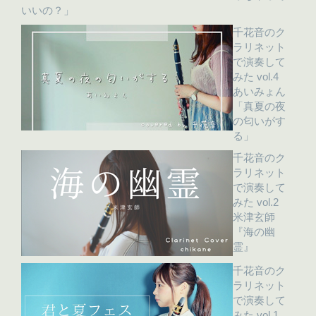
いいの？」
千花音のク
ラリネット
で演奏して
みた vol.4
あいみょん
「真夏の夜
の匂いがす
る」
千花音のク
ラリネット
で演奏して
みた vol.2
米津玄師
『海の幽
霊』
千花音のク
ラリネット
で演奏して
みた vol.1