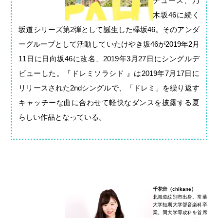
デュース、乃
木坂46に続く
坂道シリーズ第2弾として誕生した欅坂46。そのアンダ
ーグループとして活動していたけやき坂46が2019年2月
11日に日向坂46に改名、2019年3月27日にシングルデ
ビューした。『ドレミソラシド 』は2019年7月17日に
リリースされた2ndシングルで、「ドレミ」を繰り返す
キャッチーな曲に合わせて軽快なダンスを披露する夏
らしい作品となっている。
千花音（chikane）
北海道紋別市出身。常葉
大学短期大学部音楽科卒
業。同大学専攻科を首席