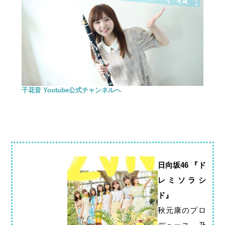
千花音 Youtube公式チャンネルへ
日向坂46 『ド
レミソラシ
ド』
秋元康のプロ