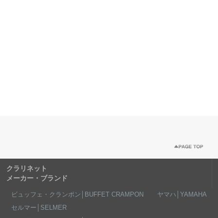
クラリネット
メーカー・ブランド
ビュッフェ・クランポン│BUFFET CRAMPON
ヤマハ│YAMAHA
セルマー│SELMER