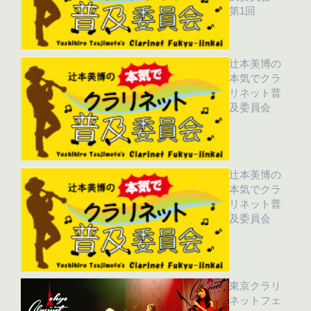
第1回
辻本美博の
本気でクラ
リネット普
及委員会
辻本美博の
本気でクラ
リネット普
及委員会
東京クラリ
ネットフェ