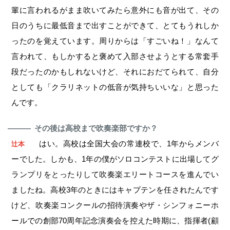
輩に言われるがまま吹いてみたら意外にも音が出て、その
日のうちに最低音まで出すことができて、とてもうれしか
ったのを覚えています。周りからは「すごいね！」なんて
言われて、もしかすると褒めて入部させようとする常套手
段だったのかもしれないけど、それにおだてられて、自分
としても「クラリネットの低音が気持ちいいな」と思った
んです。
その後は高校まで吹奏楽部ですか？
―
はい。高校は全国大会の常連校で、1年からメンバ
辻本
ーでした。しかも、1年の僕がソロコンテストに出場してグ
ランプリをとったりして吹奏楽エリートコースを進んでい
ましたね。高校3年のときにはキャプテンを任されたんです
けど、吹奏楽コンクールの招待演奏やザ・シンフォニーホ
ールでの創部70周年記念演奏会を控えた時期に、指揮者(顧