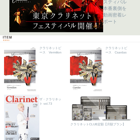
スティバル
本番裏側を
動画密着レ
ポート
クラリネットピ
クラリネットピ
ース Vermilion
ース Csardas
ザ・クラリネッ
ト vol.73
クラリネットCLUB定額【月額プラン】