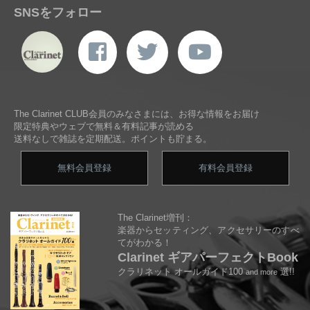
SNSをフォロー
The Clarinet CLUB会員のみなさまには、お得な情報をお届け
限定特典やウェブで無料＆有料記事が読める
送料なしで雑誌を定期配送。ポイントも貯まる。
無料会員登録
有料会員登録
The Clarinet増刊：
楽器からセッティング、アクセサリーのすべ
てがわかる！
Clarinet ギアパーフェクトBook
クラリネット オールガイド100
選!!
and more