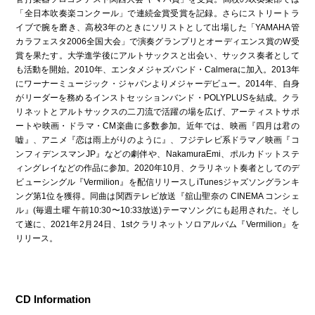
「全日本吹奏楽コンクール」で連続金賞受賞を記録。さらにストリートラ
イブで腕を磨き、高校3年のときにソリストとして出場した「YAMAHA管
カラフェスタ2006全国大会」で演奏グランプリとオーディエンス賞のW受
賞を果たす。大学進学後にアルトサックスと出会い、サックス奏者として
も活動を開始。2010年、エンタメジャズバンド・Calmeraに加入。2013年
にワーナーミュージック・ジャパンよりメジャーデビュー。2014年、自身
がリーダーを務めるインストセッションバンド・POLYPLUSを結成。クラ
リネットとアルトサックスの二刀流で活躍の場を広げ、アーティストサポ
ートや映画・ドラマ・CM楽曲に多数参加。近年では、映画『四月は君の
嘘』、アニメ『恋は雨上がりのように』、フジテレビ系ドラマ／映画『コ
ンフィデンスマンJP』などの劇伴や、NakamuraEmi、ポルカドットステ
ィングレイなどの作品に参加。2020年10月、クラリネット奏者としてのデ
ビューシングル『Vermilion』を配信リリースしiTunesジャズソングランキ
ング第1位を獲得。同曲は関西テレビ放送『舘山聖奈の CINEMA コンシェ
ル』(毎週土曜 午前10:30〜10:33放送)テーマソングにも起用された。そし
て遂に、2021年2月24日、1stクラリネットソロアルバム『Vermilion』を
リリース。
CD Information