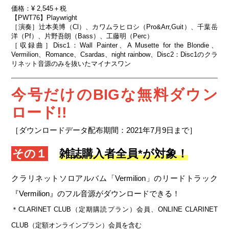
価格：¥ 2,545＋税
【PWT76】Playwright
［演奏］辻本美博（Cl）、カワムラヒロシ（Pro&Arr,Guit）、千葉岳
洋（Pf）、片野吾朗（Bass）、工藤明（Perc）
［収録曲］Disc1：Wall Painter、A Musette for the Blondie、
Vermilion、Romance、Csardas、night rainbow、Disc2：Disc1のクラ
リネット音源のみを抜いたマイナスワン
今号だけのBIGな無料ダウン
ロード!!
［ダウンロードデータ配布期間：2021年7月9日まで］
その１
雑誌購入者全員*が対象！
クラリネットソロアルバム「Vermilion」のリードトラック
『Vermilion』のフル音源がダウンロードできる！
＊CLARINET CLUB（定期購読プラン）会員、ONLINE CLARINET
CLUB（定額オンラインプラン）会員を含む