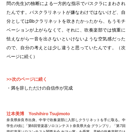
問の先生)の独断による一方的な指示でバスクラにまわされ
たんです。バスクラリネットが嫌なわけではないけど、自
分としてはBbクラリネットを吹きたかったから、もうモチ
ベーションが上がらなくて。それに、吹奏楽部では慎重に
怯えながら一音を出さないといけないような空気感だった
ので、自分の考えとは少し違うと思っていたんです。（次
ページに続く）
>>次のページに続く
・満を辞しただけの自信作が完成
辻本美博 Yoshihiro Tsujimoto
奈良県奈良市出身。中学で吹奏楽部に入部しクラリネットを手に取る。中
学生の頃に「第6回管楽器ソロコンテスト奈良県大会 グランプリ」「第7回
管打楽器ソロコンテスト関西大会 ヤマハ賞」を受賞。高校の吹奏楽部では