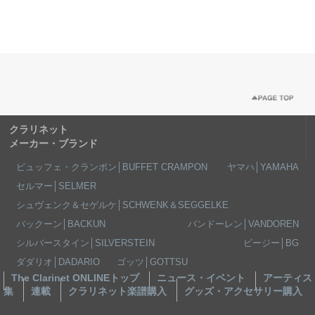
クラリネット
メーカー・ブランド
ビュッフェ・クランポン│BUFFET CRAMPON
ヤマハ│YAMAHA
セルマー│SELMER
シュヴェンク＆セゲルケ│SCHWENK＆SEGGELKE
バックーン│BACKUN
バンドーレン│VANDOREN
シルバースタイン│SILVERSTEIN
ビージー│BG
ダダリオ│DADARIO
ゴッツ│GOTTSU
The Clarinet ONLINEトップ
ニュース・イベント
アーティス
集
連載
クラリネット楽譜購入
グッズ・アクセサリー購入