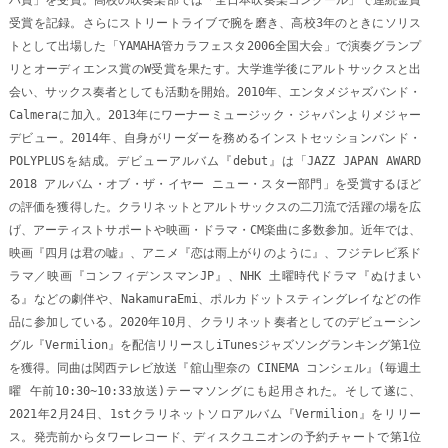
受賞を記録。さらにストリートライブで腕を磨き、高校3年のときにソリス
トとして出場した「YAMAHA管カラフェスタ2006全国大会」で演奏グランプ
リとオーディエンス賞のW受賞を果たす。大学進学後にアルトサックスと出
会い、サックス奏者としても活動を開始。2010年、エンタメジャズバンド・
Calmeraに加入。2013年にワーナーミュージック・ジャパンよりメジャー
デビュー。2014年、自身がリーダーを務めるインストセッションバンド・
POLYPLUSを結成。デビューアルバム『debut』は「JAZZ JAPAN AWARD
2018 アルバム・オブ・ザ・イヤー ニュー・スター部門」を受賞するほど
の評価を獲得した。クラリネットとアルトサックスの二刀流で活躍の場を広
げ、アーティストサポートや映画・ドラマ・CM楽曲に多数参加。近年では、
映画『四月は君の嘘』、アニメ『恋は雨上がりのように』、フジテレビ系ド
ラマ／映画『コンフィデンスマンJP』、NHK 土曜時代ドラマ『ぬけまい
る』などの劇伴や、NakamuraEmi、ポルカドットスティングレイなどの作
品に参加している。2020年10月、クラリネット奏者としてのデビューシン
グル『Vermilion』を配信リリースしiTunesジャズソングランキング第1位
を獲得。同曲は関西テレビ放送『舘山聖奈の CINEMA コンシェル』(毎週土
曜 午前10:30~10:33放送)テーマソングにも起用された。そして遂に、
2021年2月24日、1stクラリネットソロアルバム『Vermilion』をリリー
ス。発売前からタワーレコード、ディスクユニオンの予約チャートで第1位