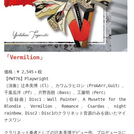
「Vermilion」
価格：¥ 2,545＋税
【PWT76】Playwright
［演奏］辻本美博（Cl）、カワムラヒロシ（Pro&Arr,Guit）、
千葉岳洋（Pf）、片野吾朗（Bass）、工藤明（Perc）
［収録曲］Disc1：Wall Painter、A Musette for the
Blondie、Vermilion、Romance、Csardas、night
rainbow、Disc2：Disc1のクラリネット音源のみを抜いたマイ
ナスワン
クラリネット奏者としての辻本美博デビュー作。プロデュースに