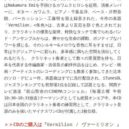
はNakamura Emiを手掛けるカワムラヒロシを起用。演奏メンバ
ーに、ギター・カワムラ、ピアノ・千葉岳洋、ベース・片野吾
朗、パーカッション・工藤明を迎え録音された。今作の表題
「Vermilion」<朱色>は、古来より災厄を防ぐ色とされてお
り、クラリネットの優美な旋律、軽快なタッチで奏でられるバン
ド・アンサンブルからは、爽やかな生命の躍動、ポジティブなパ
ワーを感じる。そのシルキー&メロウな音色に耳をすませば、日
常はラグジュアリーに彩られ、多幸感に満ちた空間を演出してく
れるだろう。 クラリネット奏者として数々の受賞歴を持ち、日
本を代表する作編曲家・吉俣良の劇伴作品をはじめ、テレビ・映
画・アーティストのレコーディングにも数多く参加してきた辻本
のソロ・デビュー作。表題曲はすでに先行配信され、iTunesDL
ジャズランキングでも初登場1位を記録して話題となる。関西テ
レビ放送『舘山聖奈のCINEMAコンシェル』(毎週土曜 午前
10:30~10:33放送)テーマソングとしても絶賛オンエア中。本CD
は日本全国のクラリネット奏者の練習用として、クラリネット音
源のみを抜いたマイナスワンCDが付属した2枚仕様。
＞＞CDのご購入は
『Vermilion / ヴァーミリオン 』