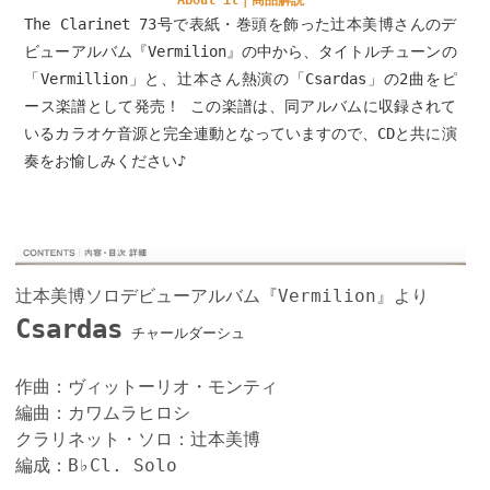
The Clarinet 73号で表紙・巻頭を飾った辻本美博さんのデ
ビューアルバム『Vermilion』の中から、タイトルチューンの
「Vermillion」と、辻本さん熱演の「Csardas」の2曲をピ
ース楽譜として発売！ この楽譜は、同アルバムに収録されて
いるカラオケ音源と完全連動となっていますので、CDと共に演
奏をお愉しみください♪
辻本美博ソロデビューアルバム『Vermilion』より
Csardas
チャールダーシュ
作曲：ヴィットーリオ・モンティ
編曲：カワムラヒロシ
クラリネット・ソロ：辻本美博
編成：B♭Cl. Solo