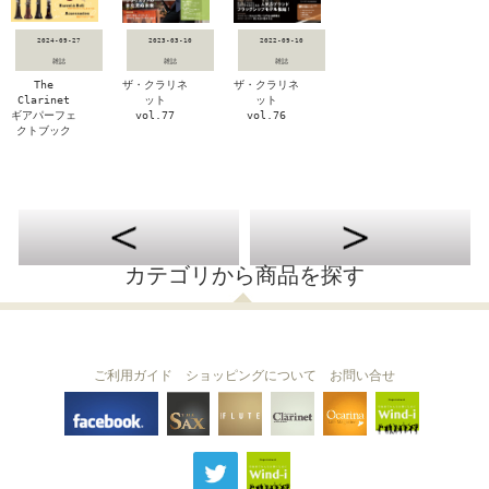
2024-09-27
2023-03-10
2022-09-10
雑誌
雑誌
雑誌
The
ザ・クラリネ
ザ・クラリネ
Clarinet
ット
ット
ギアパーフェ
vol.77
vol.76
クトブック
カテゴリから商品を探す
ご利用ガイド
ショッピングについて
お問い合せ
THE FLUTE
THE SAX
The Clarinet
Wind-i