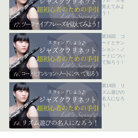
覚えてみよ
う！
第16回 コ
ードとテン
ション・ノ
ートについ
て知ろう！
第14回 リ
ズム遊びの
名人になろ
う！