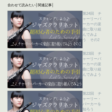
合わせて読みたい│関連記事│
第24回 チ
ャーリーパ
ーカーの楽
曲に取り組
んでみよ
う その2
第23回 チ
ャーリーパ
ーカーの楽
曲に取り組
んでみよう
第22回 チ
ャーリー・
パーカーを
知ろう