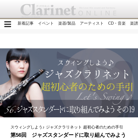
新着記事
イベント
楽器/製品
アーティスト
CD・音楽
楽譜
スウィングしよう♪ ジャズクラリネット 超初心者のための手引
第56回 ジャズスタンダードに取り組んでみよう