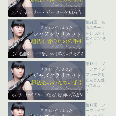
第21回 名
曲のテーマ
をしっかり
吹くコツ そ
の2
第18回 ツ
ーファイブ
フレーズを
どんどん使
ってみよ
う！
第17回 ツ
ーファイブ
フレーズを