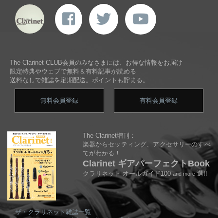
The Clarinet CLUB会員のみなさまには、お得な情報をお届け
限定特典やウェブで無料＆有料記事が読める
送料なしで雑誌を定期配送。ポイントも貯まる。
無料会員登録
有料会員登録
The Clarinet増刊：
楽器からセッティング、アクセサリーのすべ
てがわかる！
Clarinet ギアパーフェクトBook
クラリネット オールガイド100
選!!
and more
ザ・クラリネット雑誌一覧