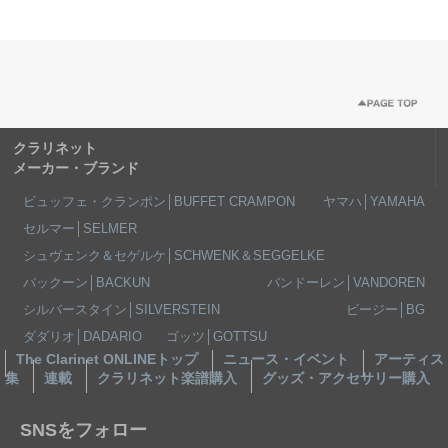
クラリネット
メーカー・ブランド
ビュッフェ・クランポン│BUFFET CRAMPON
ヤマハ│YAMAHA
セルマー│SELMER
シュヴェンク＆セゲルケ│SCHWENK＆SEGGELKE
バックーン│BACKUN
バンドーレン│VANDOREN
シルバースタイン│SILVERSTEIN
ビージー│BG
ダダリオ│DADARIO
ゴッツ│GOTTSU
The Clarinet ONLINEトップ
ニュース・イベント
アーティス
集
連載
クラリネット楽譜購入
グッズ・アクセサリー購入
SNSをフォロー