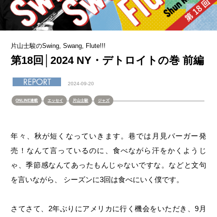
片山士駿のSwing, Swang, Flute!!!
第18回│2024 NY・デトロイトの巻 前編
2024-09-20
ONLINE連載
エッセイ
片山士駿
ジャズ
年々、秋が短くなっていきます。巷では月見バーガー発
売！なんて言っているのに、食べながら汗をかくようじ
ゃ、季節感なんてあったもんじゃないですな。などと文句
を言いながら、 シーズンに3回は食べにいく僕です。
さてさて、2年ぶりにアメリカに行く機会をいただき、9月