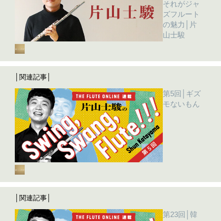
それがジャ
ズフルート
の魅力│片
山士駿
│関連記事│
第5回│ギズ
モないもん
│関連記事│
第23回│韓