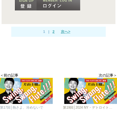
1
|
2
次へ>
＜前の記事
次の記事＞
第17回│熱さよ、冷めないで
第19回│2024 NY・デトロイトの巻 中編