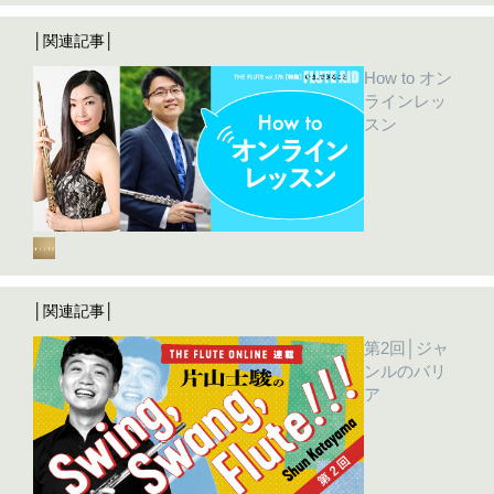
│関連記事│
How to オン
ラインレッ
スン
│関連記事│
第2回│ジャ
ンルのバリ
ア