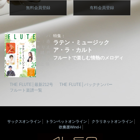
無料会員登録
有料会員登録
カバ
特集：
ー：赤
ラテン・ミュージック
木りえ
ア・ラ・カルト
│城戸
フルートで楽しむ情熱のメロディ
夕果│
坂上 領
THE FLUTE│最新212号
THE FLUTE│バックナンバー
フルート楽譜一覧
サックスオンライン
トランペットオンライン
クラリネットオンライン
吹奏楽Wind-i