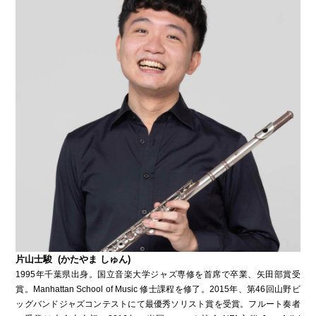
片山士駿 (かたやま しゅん)
1995年千葉県出身。国立音楽大学ジャズ専修を首席で卒業、矢田部賞受
賞。Manhattan School of Music 修士課程を修了。2015年、第46回山野ビ
ッグバンドジャズコンテストにて最優秀ソリスト賞を受賞。フルート奏者