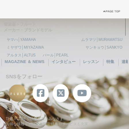
管楽器＞フルート
メーカー・ブランドモデル
ヤマハ│YAMAHA
ムラマツ│MURAMATSU
ミヤザワ│MIYAZAWA
サンキョウ│SANKYO
アルタス│ALTUS
パール│PEARL
MAGAZINE ＆ NEWS
インタビュー
レッスン
特集
連
SNSをフォロー
THE FLUTE CLUB会員のみなさまには、
お得な情報をお届け、限定特典やサービスも充実