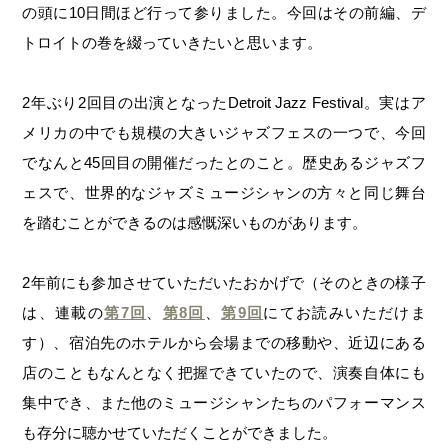
の頭に10日間ほど行って参りました。今回はその前編、デ
トロイトの巻を綴っていきたいと思います。
2年ぶり2回目の出演となったDetroit Jazz Festival。実はア
メリカの中でも規模の大きいジャズフェスの一つで、今回
でなんと45回目の開催だったとのこと。歴史あるジャズフ
ェスで、世界的なジャズミュージシャンの方々と同じ舞台
を踏むことができるのは感慨深いものがあります。
2年前にも参加させていただいたおかげで（そのときの様子
は、連載の
第7回
、
第8回
、
第9回
にてお読みいただけま
す）、宿泊先のホテルから会場までの移動や、近辺にある
店のこともなんとなく把握できていたので、演奏自体にも
集中でき、また他のミュージシャンたちのパフォーマンス
も存分に聴かせていただくことができました。