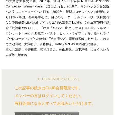
の受賞は大会史上初。2016年、米国フルート協会 NFA主催 Jazz Artist
Competition Winner Player に選出される。2018年、マンハッタン音楽院
へ入学しニューヨークへと渡る。2020年、新型コロナウイルスの影響によ
り日本へ帰国。都内を中心に、自己のリーダーカルテットや、浅利史花
(gt), 壷阪健登(pf)と結成した“キリヱ”での演奏活動の他、文化放送70周年記
念「朗読劇 WA-GEI 」、「映画『ルパン三世 カリオストロの城』シネマ・
コンサート！ and 大野雄二・ベスト・ヒット・ライブ！」等、様々なライ
ブやレコーディングへの参加、TV 出演など、活動は多岐にわたる。これま
でに池田篤、大澤明子、斎藤和志、Donny McCaslinの諸氏に師事。
主な共演歴：小曽根真、菊池ひみこ、佐山雅弘、山下洋輔、にゅうおいら
んず等（敬称略）
［CLUB MEMBER ACCESS］
この記事の続きはCLUB会員限定です。
メンバーの方はログインしてください。
有料会員になるとすべてお読みいただけます。