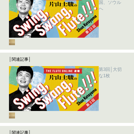
国、ソウル
へ
│関連記事│
第3回│大切
な1枚
│関連記事│