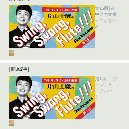
第15回│夜
中に恋文書
くことなか
れ
│関連記事│
第1回│「ジ
ャズ」と
「フルー
ト」