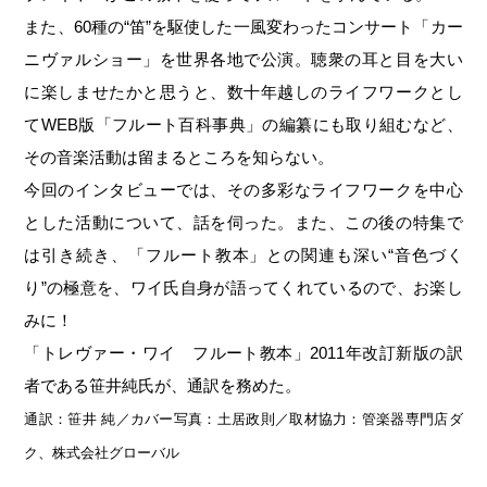
また、60種の“笛”を駆使した一風変わったコンサート「カー
ニヴァルショー」を世界各地で公演。聴衆の耳と目を大い
に楽しませたかと思うと、数十年越しのライフワークとし
てWEB版「フルート百科事典」の編纂にも取り組むなど、
その音楽活動は留まるところを知らない。
今回のインタビューでは、その多彩なライフワークを中心
とした活動について、話を伺った。また、この後の特集で
は引き続き、「フルート教本」との関連も深い“音色づく
り”の極意を、ワイ氏自身が語ってくれているので、お楽し
みに！
「トレヴァー・ワイ フルート教本」2011年改訂新版の訳
者である笹井純氏が、通訳を務めた。
通訳：笹井 純／カバー写真：土居政則／取材協力：管楽器専門店ダ
ク、株式会社グローバル