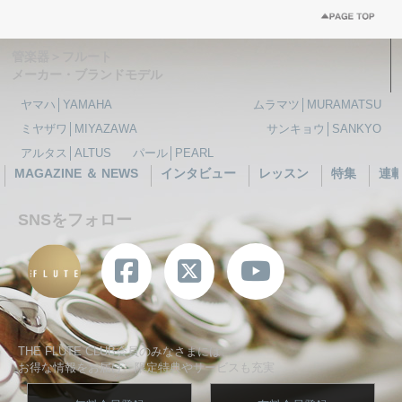
管楽器＞フルート
メーカー・ブランドモデル
ヤマハ│YAMAHA
ムラマツ│MURAMATSU
ミヤザワ│MIYAZAWA
サンキョウ│SANKYO
アルタス│ALTUS
パール│PEARL
MAGAZINE ＆ NEWS
インタビュー
レッスン
特集
連
SNSをフォロー
THE FLUTE CLUB会員のみなさまには、
お得な情報をお届け、限定特典やサービスも充実