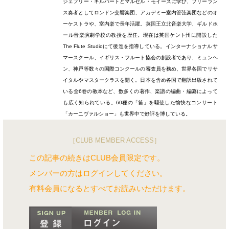
ジェフリー・ギルバートとマルセル・モイーズに学び、フリーラン
ス奏者としてロンドン交響楽団、アカデミー室内管弦楽団などのオ
ーケストラや、室内楽で長年活躍。英国王立北音楽大学、ギルドホ
ール音楽演劇学校の教授を歴任。現在は英国ケント州に開設した
The Flute Studioにて後進を指導している。インターナショナルサ
マースクール、イギリス・フルート協会の創設者であり、ミュンヘ
ン、神戸等数々の国際コンクールの審査員を務め、世界各国でリサ
イタルやマスタークラスを開く。日本を含め各国で翻訳出版されて
いる全6巻の教本など、数多くの著作、楽譜の編曲・編纂によって
も広く知られている。60種の「笛」を駆使した愉快なコンサート
「カーニヴァルショー」も世界中で好評を博している。
［CLUB MEMBER ACCESS］
この記事の続きはCLUB会員限定です。
メンバーの方はログインしてください。
有料会員になるとすべてお読みいただけます。