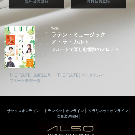
無料会員登録
有料会員登録
カバ
特集：
ー：赤
ラテン・ミュージック
木りえ
ア・ラ・カルト
│城戸
フルートで楽しむ情熱のメロディ
夕果│
坂上 領
THE FLUTE│最新212号
THE FLUTE│バックナンバー
フルート楽譜一覧
サックスオンライン
トランペットオンライン
クラリネットオンライン
吹奏楽Wind-i