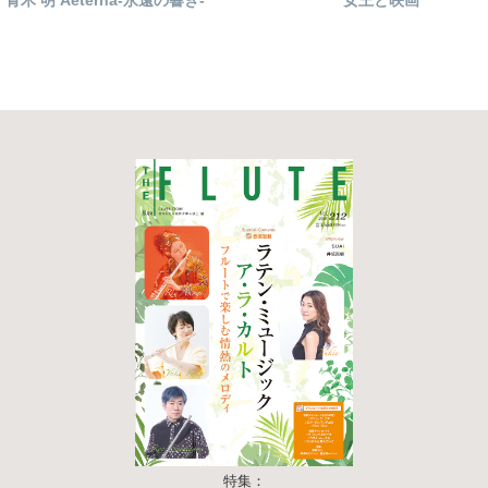
青木 明 Aeterna-永遠の響き-
女王と映画
特集：