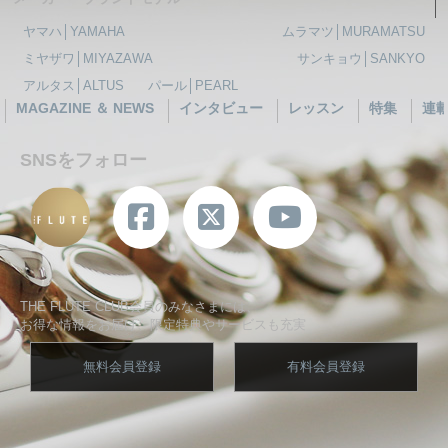
ヤマハ│YAMAHA
ムラマツ│MURAMATSU
ミヤザワ│MIYAZAWA
サンキョウ│SANKYO
アルタス│ALTUS
パール│PEARL
MAGAZINE ＆ NEWS
インタビュー
レッスン
特集
連
SNSをフォロー
THE FLUTE CLUB会員のみなさまには、
お得な情報をお届け、限定特典やサービスも充実
無料会員登録
有料会員登録