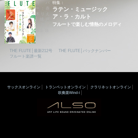
カバ
特集：
ー：赤
ラテン・ミュージック
木りえ
ア・ラ・カルト
│城戸
フルートで楽しむ情熱のメロディ
夕果│
坂上 領
THE FLUTE│最新212号
THE FLUTE│バックナンバー
フルート楽譜一覧
サックスオンライン
トランペットオンライン
クラリネットオンライン
吹奏楽Wind-i