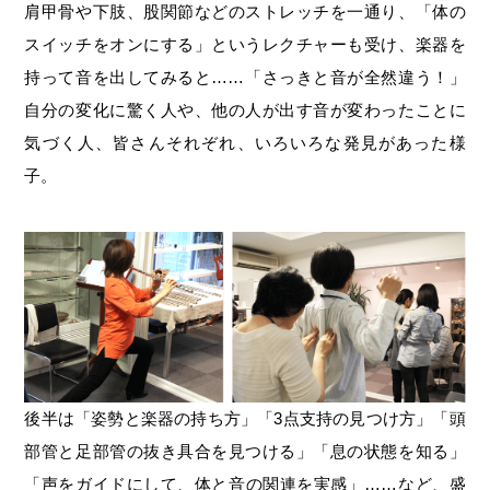
肩甲骨や下肢、股関節などのストレッチを一通り、「体の
スイッチをオンにする」というレクチャーも受け、楽器を
持って音を出してみると……「さっきと音が全然違う！」
自分の変化に驚く人や、他の人が出す音が変わったことに
気づく人、皆さんそれぞれ、いろいろな発見があった様
子。
後半は「姿勢と楽器の持ち方」「3点支持の見つけ方」「頭
部管と足部管の抜き具合を見つける」「息の状態を知る」
「声をガイドにして、体と音の関連を実感」……など、盛