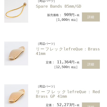
［周辺パーツ］
Spare Bands 85mm/GD
909
：
円
販売価格
＋税
詳細
［1,000
］
円 税込
［周辺パーツ］
リーフレックlefreQue：Brass
41mm
11,364
：
円
定価
＋税
詳細
［12,500
］
円 税込
［周辺パーツ］
リーフレックlefreQue：Red
Brass GP 41mm
52,273
：
円
定価
＋税
詳細