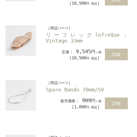
［10,500
］
円 税込
［周辺パーツ］
リーフレックlefreQue：
Vintage 33mm
9,545
：
円
定価
＋税
詳細
［10,500
］
円 税込
［周辺パーツ］
Spare Bands 70mm/SV
909
：
円
販売価格
＋税
詳細
［1,000
］
円 税込