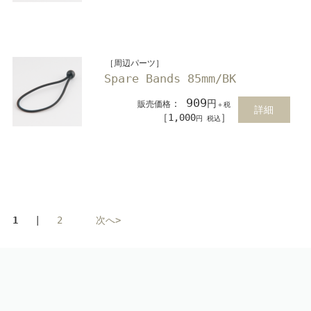
［周辺パーツ］
Spare Bands 85mm/BK
909
：
円
販売価格
＋税
詳細
［1,000
］
円 税込
1
|
2
次へ>