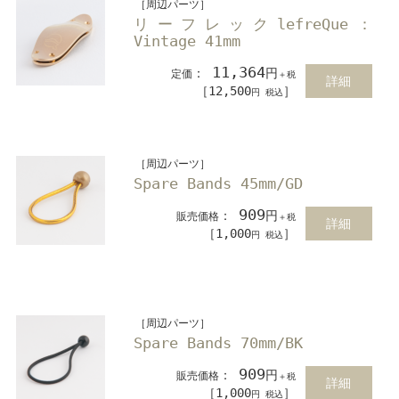
［周辺パーツ］
リーフレックlefreQue：
Vintage 41mm
11,364
：
円
定価
＋税
詳細
［12,500
］
円 税込
［周辺パーツ］
Spare Bands 45mm/GD
909
：
円
販売価格
＋税
詳細
［1,000
］
円 税込
［周辺パーツ］
Spare Bands 70mm/BK
909
：
円
販売価格
＋税
詳細
［1,000
］
円 税込