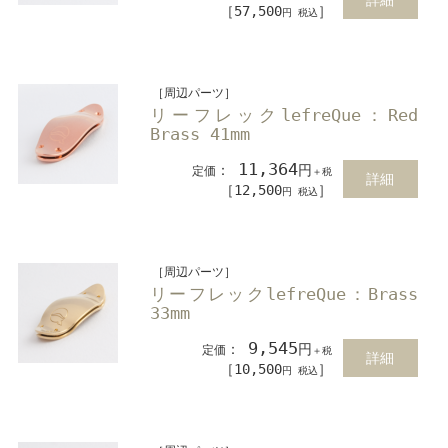
［57,500
］
円 税込
［周辺パーツ］
リーフレックlefreQue：Red
Brass 41mm
11,364
：
円
定価
＋税
詳細
［12,500
］
円 税込
［周辺パーツ］
リーフレックlefreQue：Brass
33mm
9,545
：
円
定価
＋税
詳細
［10,500
］
円 税込