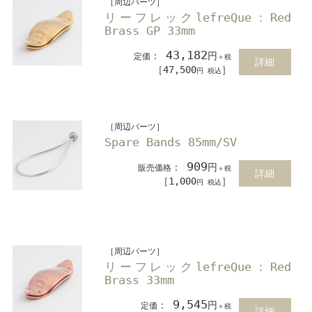
［周辺パーツ］
リーフレックlefreQue：Red
Brass GP 33mm
43,182
：
円
定価
＋税
詳細
［47,500
］
円 税込
［周辺パーツ］
Spare Bands 85mm/SV
909
：
円
販売価格
＋税
詳細
［1,000
］
円 税込
［周辺パーツ］
リーフレックlefreQue：Red
Brass 33mm
9,545
：
円
定価
＋税
詳細