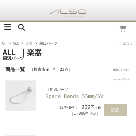
TOP
>
ALL
>
楽器
> 周辺パーツ
[ BACK ]
ALL ｜楽器
周辺パーツ
商品一覧
［検索表示 全：22点］
音楽ジャンル：
シーン・テーマ：
［周辺パーツ］
Spare Bands 55mm/SV
909
：
円
販売価格
＋税
詳細
［1,000
］
円 税込