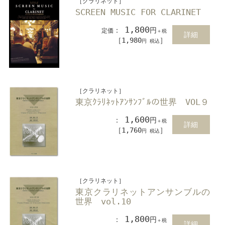
［クラリネット］
SCREEN MUSIC FOR CLARINET
1,800
：
円
定価
＋税
詳細
［1,980
］
円 税込
［クラリネット］
東京ｸﾗﾘﾈｯﾄｱﾝｻﾝﾌﾞﾙの世界 VOL９
1,600
：
円
＋税
詳細
［1,760
］
円 税込
［クラリネット］
東京クラリネットアンサンブルの
世界 vol.10
1,800
：
円
＋税
詳細