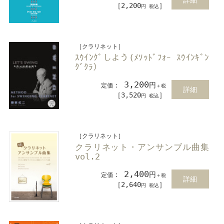
［2,200
］
円 税込
［クラリネット］
ｽｳｲﾝｸﾞしよう(ﾒｿｯﾄﾞﾌｫｰ ｽｳｲﾝｷﾞﾝ
ｸﾞｸﾗ）
3,200
：
円
定価
＋税
詳細
［3,520
］
円 税込
［クラリネット］
クラリネット・アンサンブル曲集
vol.2
2,400
：
円
定価
＋税
詳細
［2,640
］
円 税込