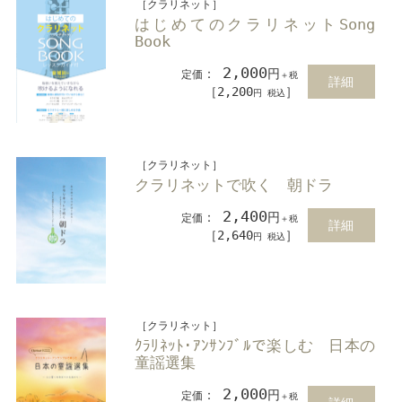
［クラリネット］
はじめてのクラリネットSong
Book
2,000
：
円
定価
＋税
詳細
［2,200
］
円 税込
［クラリネット］
クラリネットで吹く 朝ドラ
2,400
：
円
定価
＋税
詳細
［2,640
］
円 税込
［クラリネット］
ｸﾗﾘﾈｯﾄ･ｱﾝｻﾝﾌﾞﾙで楽しむ 日本の
童謡選集
2,000
：
円
定価
＋税