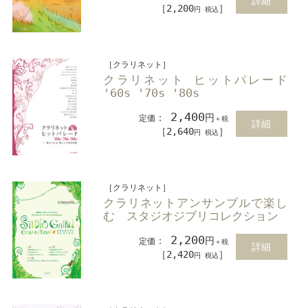
詳細
［2,200
］
円 税込
［クラリネット］
クラリネット ヒットパレード
'60s '70s '80s
2,400
：
円
定価
＋税
詳細
［2,640
］
円 税込
［クラリネット］
クラリネットアンサンブルで楽し
む スタジオジブリコレクション
2,200
：
円
定価
＋税
詳細
［2,420
］
円 税込