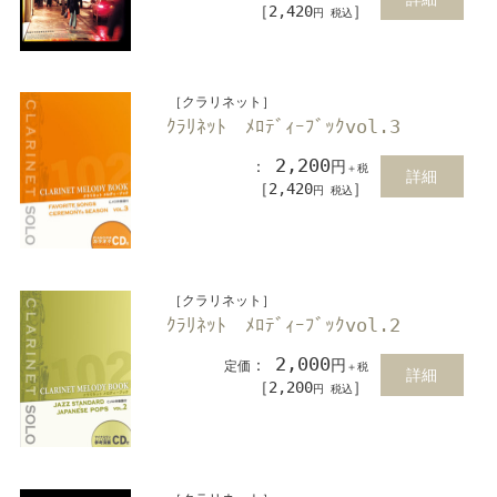
［2,420
］
円 税込
［クラリネット］
ｸﾗﾘﾈｯﾄ ﾒﾛﾃﾞｨｰﾌﾞｯｸvol.3
2,200
：
円
＋税
詳細
［2,420
］
円 税込
［クラリネット］
ｸﾗﾘﾈｯﾄ ﾒﾛﾃﾞｨｰﾌﾞｯｸvol.2
2,000
：
円
定価
＋税
詳細
［2,200
］
円 税込