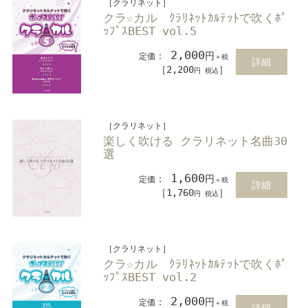
［クラリネット］
クラ☆カル ｸﾗﾘﾈｯﾄｶﾙﾃｯﾄで吹くﾎﾟ
ｯﾌﾟｽBEST vol.5
2,000
：
円
定価
＋税
詳細
［2,200
］
円 税込
［クラリネット］
楽しく吹ける クラリネット名曲30
選
1,600
：
円
定価
＋税
詳細
［1,760
］
円 税込
［クラリネット］
クラ☆カル ｸﾗﾘﾈｯﾄｶﾙﾃｯﾄで吹くﾎﾟ
ｯﾌﾟｽBEST vol.2
2,000
：
円
定価
＋税
詳細