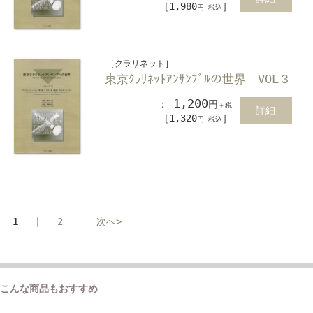
［1,980
］
円 税込
［クラリネット］
東京ｸﾗﾘﾈｯﾄｱﾝｻﾝﾌﾞﾙの世界 VOL３
1,200
：
円
＋税
詳細
［1,320
］
円 税込
1
|
2
次へ>
こんな商品もおすすめ