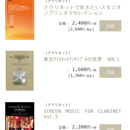
［クラリネット］
クラリネットで吹きたいスタジオ
ジブリシネマセレクション
2,400
：
円
定価
＋税
詳細
［2,640
］
円 税込
［クラリネット］
東京ｸﾗﾘﾈｯﾄｱﾝｻﾝﾌﾞﾙの世界 VOL１
1,600
：
円
＋税
詳細
［1,760
］
円 税込
［クラリネット］
SCREEN MUSIC FOR CLARINET
Vol.2
2,200
：
円
定価
＋税
詳細