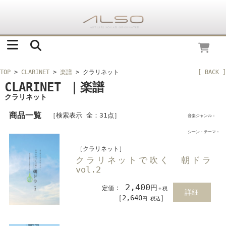
TOP
>
CLARINET
>
楽譜
> クラリネット
[ BACK ]
CLARINET ｜楽譜
クラリネット
商品一覧
［検索表示 全：31点］
音楽ジャンル：
シーン・テーマ：
［クラリネット］
クラリネットで吹く 朝ドラ
vol.2
2,400
：
円
定価
＋税
詳細
［2,640
］
円 税込