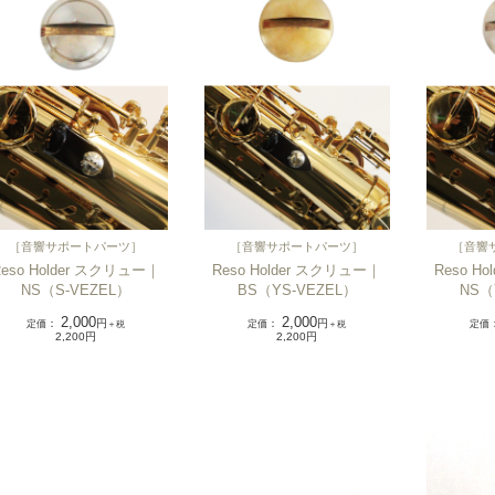
［
音響サポートパーツ
］
［
音響サポートパーツ
］
［
音響
Reso Holder スクリュー｜
Reso Holder スクリュー｜
Reso H
NS（S-VEZEL）
BS（YS-VEZEL）
NS（
2,000
2,000
定価
：
円
定価
：
円
定価
＋税
＋税
2,200円
2,200円