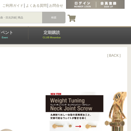
ご利用ガイド
│
よくある質問
│
お問合せ
イベント
定期購読
Event
CLUB Mmember
[ BACK ]