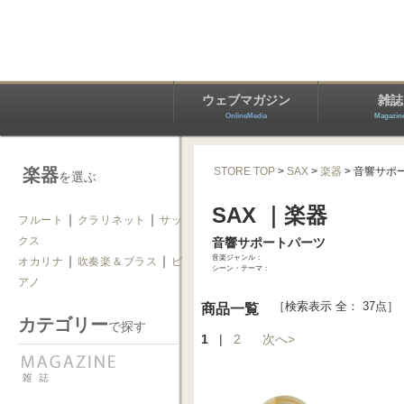
ウェブマガジン
雑誌
OnlineMedia
Magazin
楽器
STORE TOP
>
SAX
>
楽器
> 音響サポ
を選ぶ
SAX ｜楽器
｜
｜
フルート
クラリネット
サッ
クス
音響サポートパーツ
｜
｜
音楽ジャンル：
オカリナ
吹奏楽＆ブラス
ピ
シーン・テーマ：
アノ
［検索表示 全： 37点］
商品一覧
カテゴリー
で探す
1
|
2
次へ>