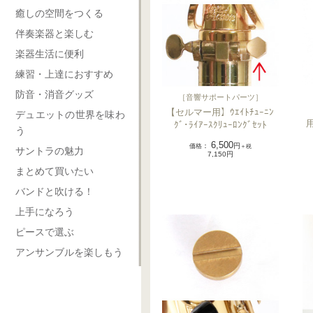
癒しの空間をつくる
伴奏楽器と楽しむ
楽器生活に便利
練習・上達におすすめ
防音・消音グッズ
［
音響サポートパーツ
］
【セルマー用】ｳｴｲﾄﾁｭｰﾆﾝ
デュエットの世界を味わ
ｸﾞ･ﾗｲｱｰｽｸﾘｭｰﾛﾝｸﾞｾｯﾄ
う
6,500
価格
：
円
＋税
サントラの魅力
7,150円
まとめて買いたい
バンドと吹ける！
上手になろう
ピースで選ぶ
アンサンブルを楽しもう