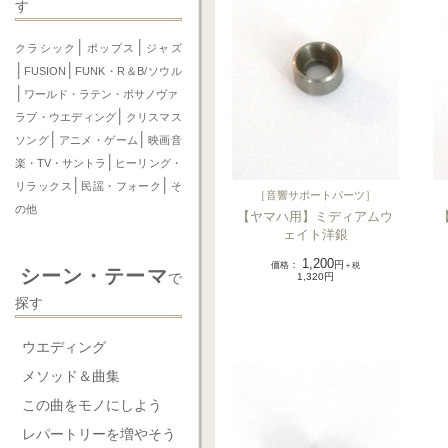
す
│
│
クラシック
ポップス
ジャズ
│
│
FUSION
FUNK・R＆B/ソウル
│
ワールド・ラテン・ボサノヴァ
│
ラブ・ウエディング
クリスマス
│
│
ソング
アニメ・ゲーム
映画音
│
楽・TV・サントラ
ヒーリング・
│
│
リラックス
民謡・フォーク
そ
［
音響サポートパーツ
］
の他
【ヤマハ用】ミディアムウ
ェイト洋銀
1,200
価格
：
円
＋税
シーン・テーマ
で
1,320円
探す
ウエディング
メソッド＆曲集
この曲をモノにしよう
レパートリーを増やそう