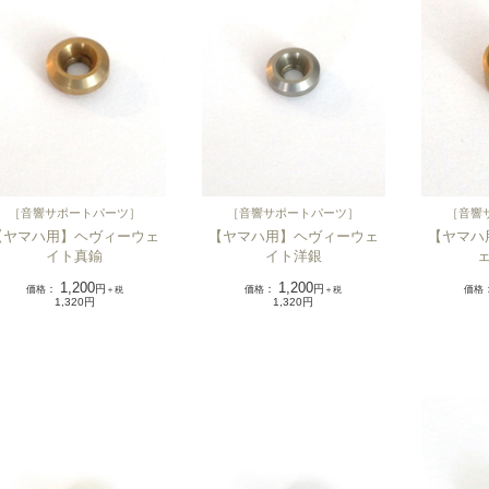
［
音響サポートパーツ
］
［
音響サポートパーツ
］
［
音響
【ヤマハ用】ヘヴィーウェ
【ヤマハ用】ヘヴィーウェ
【ヤマハ
イト真鍮
イト洋銀
1,200
1,200
価格
：
円
価格
：
円
価格
＋税
＋税
1,320円
1,320円