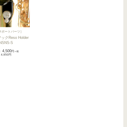
サポートパーツ
］
ックReso Holder
NSNS-S
4,500
：
円
＋税
4,950円