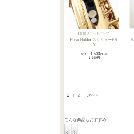
［
音響サポートパーツ
］
Reso Holder スクリューBS-
S
Y
1,500
定価
：
円
＋税
1,650円
1
|
2
次へ>
こんな商品もおすすめ