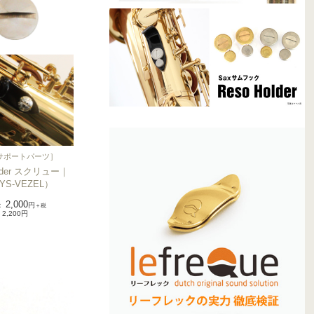
サポートパーツ
］
older スクリュー｜
YS-VEZEL）
2,000
：
円
＋税
2,200円