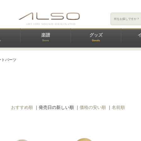
楽譜
グッズ
e
Score
Goods
ートパーツ
おすすめ順
｜
発売日の新しい順
｜
価格の安い順
｜
名前順