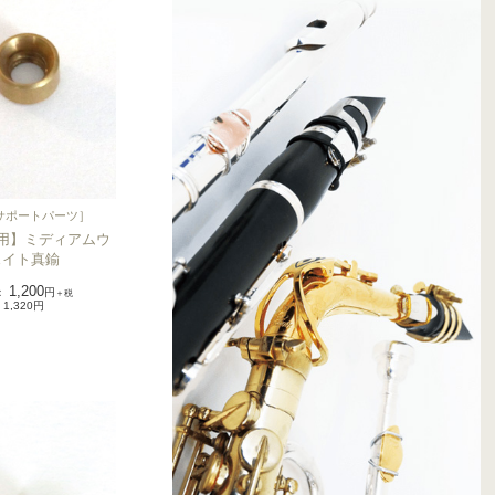
サポートパーツ
］
用】ミディアムウ
ェイト真鍮
1,200
：
円
＋税
1,320円