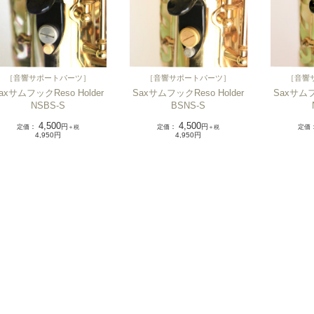
［
音響サポートパーツ
］
［
音響サポートパーツ
］
［
音響
axサムフックReso Holder
SaxサムフックReso Holder
Saxサムフ
NSBS-S
BSNS-S
4,500
4,500
定価
：
円
定価
：
円
定価
＋税
＋税
4,950円
4,950円