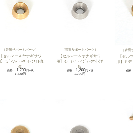
［
音響サポートパーツ
］
［
音響サポートパーツ
］
［
音響
【セルマー＆ヤナギサワ
【セルマー＆ヤナギサワ
【セル
】ﾐﾃﾞｨｱﾑ・ﾍｳﾞｨｰｳｴｲﾄ真
用】ﾐﾃﾞｨｱﾑ・ﾍｳﾞｨｰｳｴｲﾄ洋
用】ミデ
鍮
銀
1,200
1,200
価格
：
円
価格
：
円
＋税
＋税
価格
1,320円
1,320円