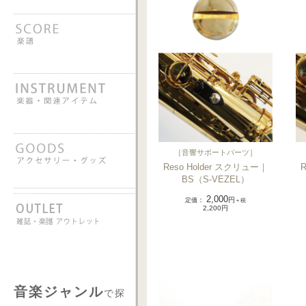
［
音響サポートパーツ
］
Reso Holder スクリュー｜
BS（S-VEZEL）
2,000
定価
：
円
＋税
2,200円
音楽ジャンル
で探