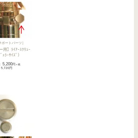
サポートパーツ
］
用】ﾗｲｱｰｽｸﾘｭｰ
ﾞｭﾗｰｻｲｽﾞ）
5,200
：
円
＋税
5,720円