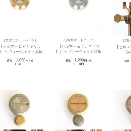
［
音響サポートパーツ
］
［
音響サポートパーツ
］
［
音響
【セルマー＆ヤナギサワ
【セルマー＆ヤナギサワ
【セルマー
用】ヘヴィーウェイト真鍮
用】ヘヴィーウェイト洋銀
（ﾚｷ
1,000
1,200
価格
：
円
価格
：
円
＋税
＋税
価格
1,100円
1,320円