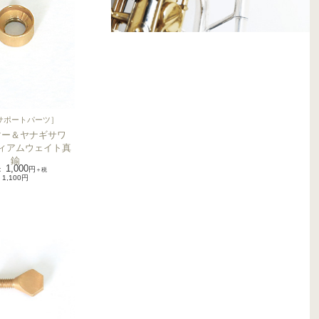
サポートパーツ
］
マー＆ヤナギサワ
ィアムウェイト真
鍮
1,000
：
円
＋税
1,100円