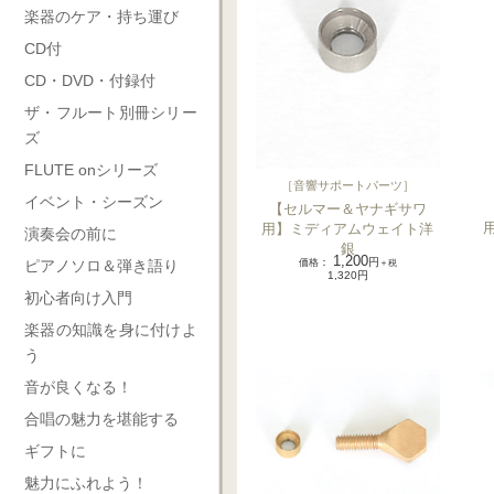
楽器のケア・持ち運び
CD付
CD・DVD・付録付
ザ・フルート別冊シリー
ズ
FLUTE onシリーズ
［
音響サポートパーツ
］
イベント・シーズン
【セルマー＆ヤナギサワ
用
用】ミディアムウェイト洋
演奏会の前に
銀
1,200
価格
：
円
ピアノソロ＆弾き語り
＋税
1,320円
初心者向け入門
楽器の知識を身に付けよ
う
音が良くなる！
合唱の魅力を堪能する
ギフトに
魅力にふれよう！