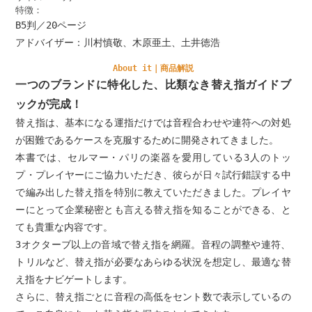
特徴：
B5判／20ページ
アドバイザー：川村慎敬、木原亜土、土井徳浩
About it｜商品解説
一つのブランドに特化した、比類なき替え指ガイドブ
ックが完成！
替え指は、基本になる運指だけでは音程合わせや連符への対処
が困難であるケースを克服するために開発されてきました。
本書では、セルマー・パリの楽器を愛用している3人のトッ
プ・プレイヤーにご協力いただき、彼らが日々試行錯誤する中
で編み出した替え指を特別に教えていただきました。プレイヤ
ーにとって企業秘密とも言える替え指を知ることができる、と
ても貴重な内容です。
3オクターブ以上の音域で替え指を網羅。音程の調整や連符、
トリルなど、替え指が必要なあらゆる状況を想定し、最適な替
え指をナビゲートします。
さらに、替え指ごとに音程の高低をセント数で表示しているの