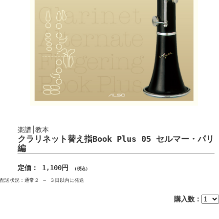
楽譜│教本
クラリネット替え指Book Plus 05 セルマー・パリ
編
定価： 1,100円
（税込）
配送状況：通常２ ～ ３日以内に発送
購入数：