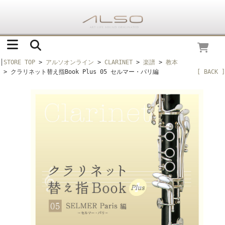
│
STORE TOP
>
アルソオンライン
>
CLARINET
>
楽譜
>
教本
> クラリネット替え指Book Plus 05 セルマー・パリ編
[ BACK ]